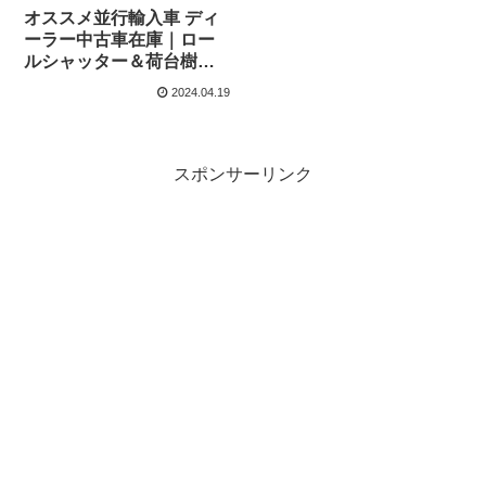
オススメ並行輸入車 ディ
ーラー中古車在庫｜ロー
ルシャッター＆荷台樹脂
ライナー付き！！メルセ
2024.04.19
デス・ベンツ Xクラス
X350d 4マチック パワー
パドルシフト付き7G-
TRONIC PLUS 右ハンド
スポンサーリンク
ル