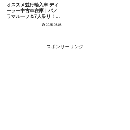
オススメ並行輸入車 ディ
ーラー中古車在庫｜パノ
ラマルーフ＆7人乗り！ル
ノー グランセニック
2025.05.08
Signature 1.3 TCe 140
6MT 5ドア 右ハンドル
スポンサーリンク