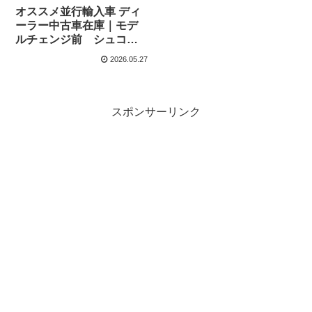
オススメ並行輸入車 ディ
ーラー中古車在庫｜モデ
ルチェンジ前 シュコダ
コディアック 2.0 TDI
2026.05.27
SportLine DSG 4WD 7人
乗り 7DSG 右ハンドル
スポンサーリンク