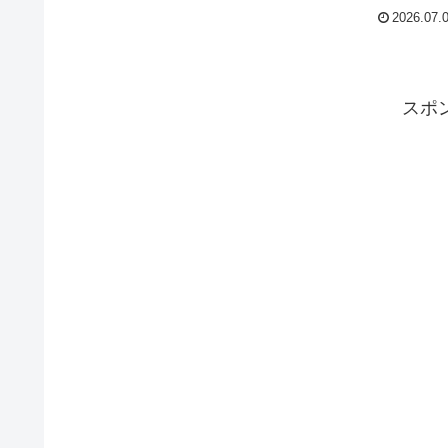
ベル、シャトル、コンビは従来通りトランスポーターを
2026.07.
ースにしたモデルとして待望のフルモデルチェンジが行
れました。敢えてプラットフォームが違う2種類のMPVを
ラインナップするのは、フォルクスワーゲン商用車部門
しても考えがあるようです。今回はフォルクスワーゲン
MPV、貨客混合グレードのコンビ（VOLKSWAGEN
スポ
Kombi）の左ハンドル欧州仕様、8AT、9人乗りの新車在
です。