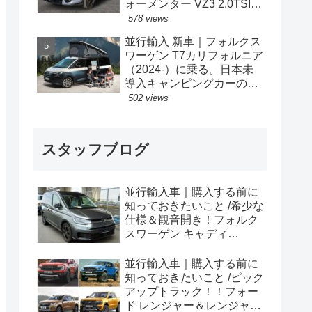
ォーメンター VZ3 2.0TSI
333PS 4Drive 7DSG 右ハン
578 views
ドル
並行輸入 新車｜フォルクス
ワーゲン T7カリフォルニア
（2024-）に乗る。日本未
導入キャンピングカーの概
要・スペック・価格の情
502 views
報。
スタッフブログ
並行輸入車｜購入する前に
知っておきたいこと /希少な
仕様＆観音開き！フォルク
スワーゲン キャディ
Edition 横浜に到着！！
並行輸入車｜購入する前に
知っておきたいこと /ピック
アップトラック！！フォー
ド レンジャー＆レンジャー