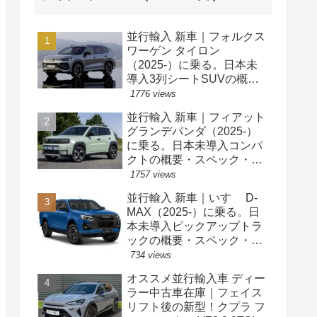
並行輸入 新車｜フォルクス
ワーゲン タイロン
（2025-）に乗る。日本未
導入3列シートSUVの概
要・スペック・価格の情
1776 views
報。
並行輸入 新車｜フィアット
グランデパンダ（2025-）
に乗る。日本未導入コンパ
クトの概要・スペック・価
格の情報。
1757 views
並行輸入 新車｜いすゞ D-
MAX（2025-）に乗る。日
本未導入ピックアップトラ
ックの概要・スペック・価
格の情報。
734 views
オススメ並行輸入車 ディー
ラー中古車在庫｜フェイス
リフト後の新型！クプラ フ