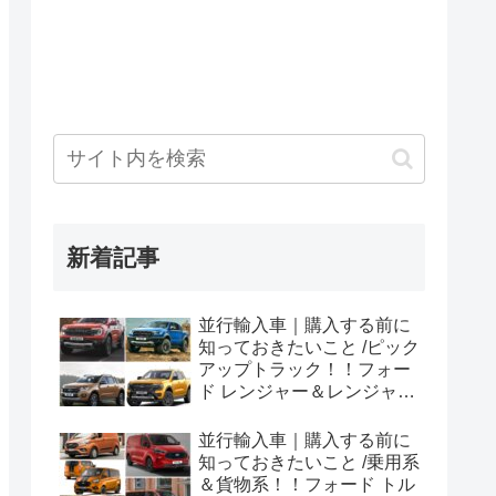
新着記事
並行輸入車｜購入する前に
知っておきたいこと /ピック
アップトラック！！フォー
ド レンジャー＆レンジャー
ラプター シリーズのまと
め！
並行輸入車｜購入する前に
知っておきたいこと /乗用系
＆貨物系！！フォード トル