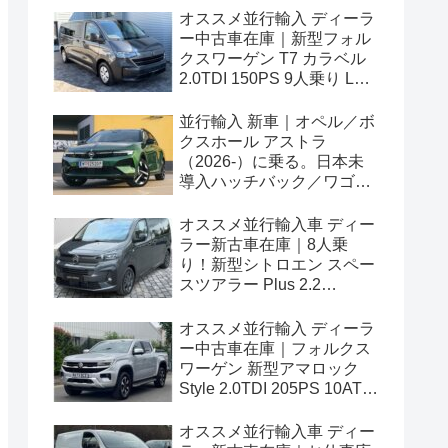
オススメ並行輸入 ディーラ
ー中古車在庫｜新型フォル
クスワーゲン T7 カラベル
2.0TDI 150PS 9人乗り LWB
8AT 左ハンドル
並行輸入 新車｜オペル／ボ
クスホール アストラ
（2026-）に乗る。日本未
導入ハッチバック／ワゴン
の概要・スペック・価格の
情報。
オススメ並行輸入車 ディー
ラー新古車在庫｜8人乗
り！新型シトロエン スペー
スツアラー Plus 2.2
BlueHDi 180 M 8AT 左ハン
ドル
オススメ並行輸入 ディーラ
ー中古車在庫｜フォルクス
ワーゲン 新型アマロック
Style 2.0TDI 205PS 10AT
右ハンドル
オススメ並行輸入車 ディー