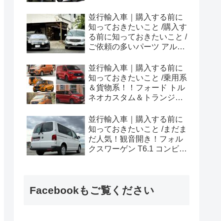
ラプター シリーズのまと
め！
並行輸入車｜購入する前に
知っておきたいこと /購入す
る前に知っておきたいこと /
ご依頼の多いパーツ アルピ
ーヌ A110欧州の純正部品
やカスタム・チューニング
並行輸入車｜購入する前に
パーツも何とかなる！②
知っておきたいこと /乗用系
＆貨物系！！フォード トル
ネオカスタム＆トランジッ
トカスタムシリーズのまと
め！
並行輸入車｜購入する前に
知っておきたいこと /まだま
だ人気！観音開き！フォル
クスワーゲン T6.1 コンビ横
浜へ向けて出港！！
Facebookもご覧ください