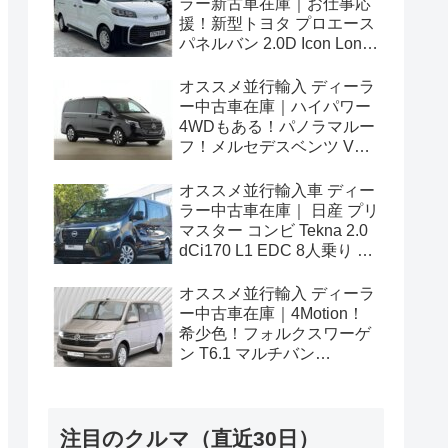
ラー新古車在庫｜お仕事応
援！新型トヨタ プロエース
パネルバン 2.0D Icon Long
3人乗り6MT 右ハンドル
オススメ並行輸入 ディーラ
ー中古車在庫｜ハイパワー
4WDもある！パノラマルー
フ！メルセデスベンツ Vク
ラス V300d アバンギャルド
ロング 4Matic 9G-Tronic 左
オススメ並行輸入車 ディー
ハンドル
ラー中古車在庫｜ 日産 プリ
マスター コンビ Tekna 2.0
dCi170 L1 EDC 8人乗り 左
ハンドル
オススメ並行輸入 ディーラ
ー中古車在庫｜4Motion！
希少色！フォルクスワーゲ
ン T6.1 マルチバン
Generation Six SWB 2.0TDI
204PS 7人乗り 7DSG 左ハ
ンドル
注目のクルマ（直近30日）