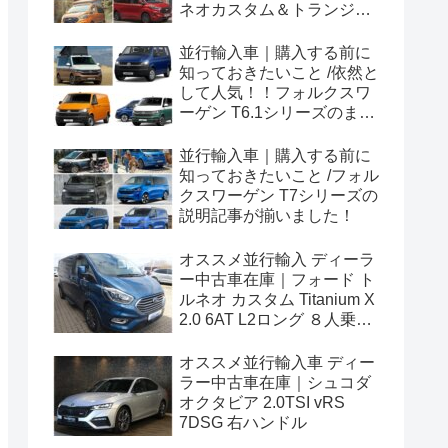
ネオカスタム＆トランジッ
トカスタムシリーズのまと
め！
並行輸入車｜購入する前に
知っておきたいこと /依然と
して人気！！フォルクスワ
ーゲン T6.1シリーズのまと
め！
並行輸入車｜購入する前に
知っておきたいこと /フォル
クスワーゲン T7シリーズの
説明記事が揃いました！
オススメ並行輸入 ディーラ
ー中古車在庫｜フォード ト
ルネオ カスタム Titanium X
2.0 6AT L2ロング ８人乗り
左ハンドル
オススメ並行輸入車 ディー
ラー中古車在庫｜シュコダ
オクタビア 2.0TSI vRS
7DSG 右ハンドル