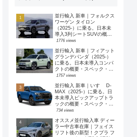
並行輸入 新車｜フォルクス
ワーゲン タイロン
（2025-）に乗る。日本未
導入3列シートSUVの概
要・スペック・価格の情
1776 views
報。
並行輸入 新車｜フィアット
グランデパンダ（2025-）
に乗る。日本未導入コンパ
クトの概要・スペック・価
格の情報。
1757 views
並行輸入 新車｜いすゞ D-
MAX（2025-）に乗る。日
本未導入ピックアップトラ
ックの概要・スペック・価
格の情報。
734 views
オススメ並行輸入車 ディー
ラー中古車在庫｜フェイス
リフト後の新型！クプラ フ