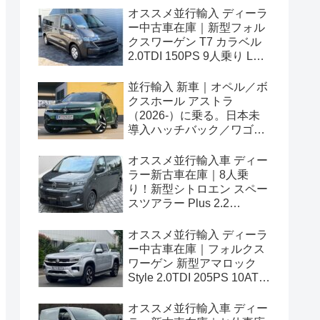
オススメ並行輸入 ディーラ
ー中古車在庫｜新型フォル
クスワーゲン T7 カラベル
2.0TDI 150PS 9人乗り LWB
8AT 左ハンドル
並行輸入 新車｜オペル／ボ
クスホール アストラ
（2026-）に乗る。日本未
導入ハッチバック／ワゴン
の概要・スペック・価格の
情報。
オススメ並行輸入車 ディー
ラー新古車在庫｜8人乗
り！新型シトロエン スペー
スツアラー Plus 2.2
BlueHDi 180 M 8AT 左ハン
ドル
オススメ並行輸入 ディーラ
ー中古車在庫｜フォルクス
ワーゲン 新型アマロック
Style 2.0TDI 205PS 10AT
右ハンドル
オススメ並行輸入車 ディー