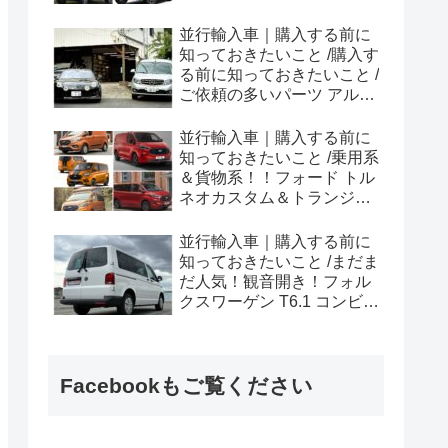
ラプター シリーズのまと
め！
並行輸入車｜購入する前に
知っておきたいこと /購入す
る前に知っておきたいこと /
ご依頼の多いパーツ アルピ
ーヌ A110欧州の純正部品
やカスタム・チューニング
並行輸入車｜購入する前に
パーツも何とかなる！②
知っておきたいこと /乗用系
＆貨物系！！フォード トル
ネオカスタム＆トランジッ
トカスタムシリーズのまと
め！
並行輸入車｜購入する前に
知っておきたいこと /まだま
だ人気！観音開き！フォル
クスワーゲン T6.1 コンビ横
浜へ向けて出港！！
Facebookもご覧ください