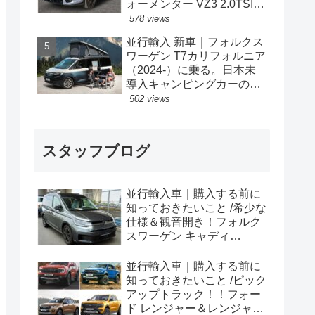
ォーメンター VZ3 2.0TSI
333PS 4Drive 7DSG 右ハン
578 views
ドル
並行輸入 新車｜フォルクス
ワーゲン T7カリフォルニア
（2024-）に乗る。日本未
導入キャンピングカーの概
要・スペック・価格の情
502 views
報。
スタッフブログ
並行輸入車｜購入する前に
知っておきたいこと /希少な
仕様＆観音開き！フォルク
スワーゲン キャディ
Edition 横浜に到着！！
並行輸入車｜購入する前に
知っておきたいこと /ピック
アップトラック！！フォー
ド レンジャー＆レンジャー