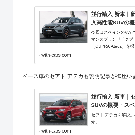
並行輸入 新車｜新
入高性能SUVの
今回はスペインのVWグ
マンスブランド「クプラ
（CUPRA Atec
めの...
with-cars.com
ベース車のセアト アテカも説明記事が御座い
並行輸入 新車｜セ
SUVの概要・ス
セアト アテカを解説
介。
with-cars.com