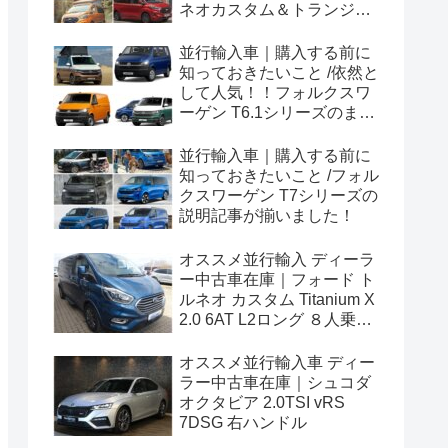
ネオカスタム＆トランジッ
トカスタムシリーズのまと
め！
並行輸入車｜購入する前に
知っておきたいこと /依然と
して人気！！フォルクスワ
ーゲン T6.1シリーズのまと
め！
並行輸入車｜購入する前に
知っておきたいこと /フォル
クスワーゲン T7シリーズの
説明記事が揃いました！
オススメ並行輸入 ディーラ
ー中古車在庫｜フォード ト
ルネオ カスタム Titanium X
2.0 6AT L2ロング ８人乗り
左ハンドル
オススメ並行輸入車 ディー
ラー中古車在庫｜シュコダ
オクタビア 2.0TSI vRS
7DSG 右ハンドル