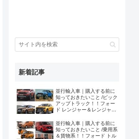
新着記事
並行輸入車｜購入する前に
知っておきたいこと /ピック
アップトラック！！フォー
ド レンジャー＆レンジャー
ラプター シリーズのまと
め！
並行輸入車｜購入する前に
知っておきたいこと /乗用系
＆貨物系！！フォード トル