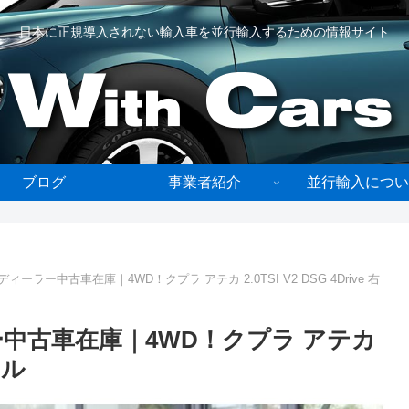
日本に正規導入されない輸入車を並行輸入するための情報サイト
ブログ
事業者紹介
並行輸入につい
ーラー中古車在庫｜4WD！クプラ アテカ 2.0TSI V2 DSG 4Drive 右
中古車在庫｜4WD！クプラ アテカ
ドル