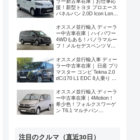
ラー新古車在庫｜お仕事応
援！新型トヨタ プロエース
パネルバン 2.0D Icon Long
3人乗り6MT 右ハンドル
オススメ並行輸入 ディーラ
ー中古車在庫｜ハイパワー
4WDもある！パノラマルー
フ！メルセデスベンツ Vク
ラス V300d アバンギャルド
ロング 4Matic 9G-Tronic 左
オススメ並行輸入車 ディー
ハンドル
ラー中古車在庫｜ 日産 プリ
マスター コンビ Tekna 2.0
dCi170 L1 EDC 8人乗り 左
ハンドル
オススメ並行輸入 ディーラ
ー中古車在庫｜4Motion！
希少色！フォルクスワーゲ
ン T6.1 マルチバン
Generation Six SWB 2.0TDI
204PS 7人乗り 7DSG 左ハ
ンドル
注目のクルマ（直近30日）