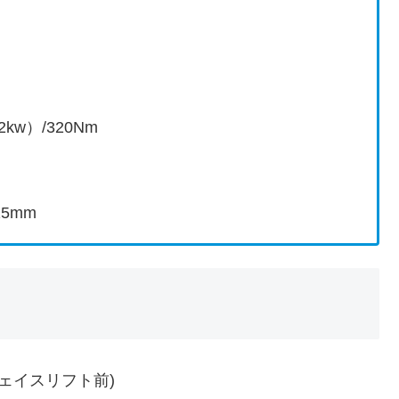
DSG（AT免許可）
2kw）/320Nm
15mm
ェイスリフト前)