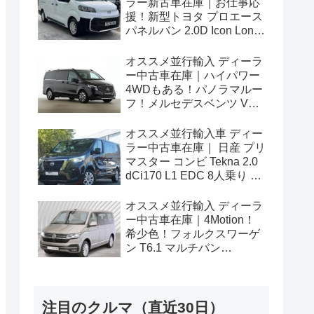
ラー新古車在庫｜お仕事応
援！新型トヨタ プロエース
パネルバン 2.0D Icon Long
3人乗り6MT 右ハンドル
オススメ並行輸入 ディーラ
ー中古車在庫｜ハイパワー
4WDもある！パノラマルー
フ！メルセデスベンツ Vク
ラス V300d アバンギャルド
ロング 4Matic 9G-Tronic 左
オススメ並行輸入車 ディー
ハンドル
ラー中古車在庫｜ 日産 プリ
マスター コンビ Tekna 2.0
dCi170 L1 EDC 8人乗り 左
ハンドル
オススメ並行輸入 ディーラ
ー中古車在庫｜4Motion！
希少色！フォルクスワーゲ
ン T6.1 マルチバン
Generation Six SWB 2.0TDI
204PS 7人乗り 7DSG 左ハ
ンドル
注目のクルマ（直近30日）