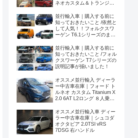
ネオカスタム＆トランジッ
トカスタムシリーズのまと
め！
並行輸入車｜購入する前に
知っておきたいこと /依然と
して人気！！フォルクスワ
ーゲン T6.1シリーズのまと
め！
並行輸入車｜購入する前に
知っておきたいこと /フォル
クスワーゲン T7シリーズの
説明記事が揃いました！
オススメ並行輸入 ディーラ
ー中古車在庫｜フォード ト
ルネオ カスタム Titanium X
2.0 6AT L2ロング ８人乗り
左ハンドル
オススメ並行輸入車 ディー
ラー中古車在庫｜シュコダ
オクタビア 2.0TSI vRS
7DSG 右ハンドル