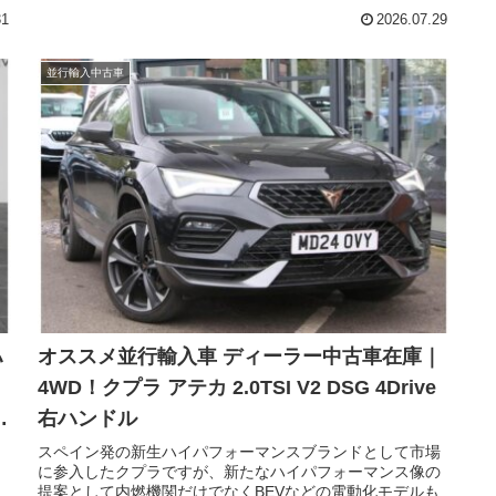
ッ
となるパワーのV300d、多段化されて滑らかさと低燃費を
31
2026.07.29
プ
実現した9G-TRONIC、4MATIC（AWD）仕様が選択可能な
切
のです。ウィズトレーディング（ウィズカーズ）でも導入
回
実績の多いV300d。今回ご案内するのは、日本未導入のメ
並行輸入中古車
マ
ルセデスベンツ Vクラス V300d アバンギャルド ロング
4Matic 9G-Tronic 左ハンドルのディーラー中古車在庫で
す。
ハ
オススメ並行輸入車 ディーラー中古車在庫｜
メ
4WD！クプラ アテカ 2.0TSI V2 DSG 4Drive
右ハンドル
スペイン発の新生ハイパフォーマンスブランドとして市場
日
に参入したクプラですが、新たなハイパフォーマンス像の
提案として内燃機関だけでなくBEVなどの電動化モデルも