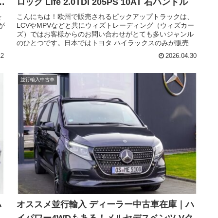
ロック Life 2.0TDI 205PS 10AT 右ハンドル
を
こんにちは！欧州で販売されるピックアップトラックは、
が
LCVやMPVなどと共にウィズトレーディング（ウィズカー
ラ
ズ）ではお客様からのお問い合わせがとても多いジャンル
ラ
のひとつです。日本ではトヨタ ハイラックスのみが販売さ
ベ
れていますが、日本未導入の魅力的なピックアップトラッ
12
2026.04.30
わ
クが欧州メーカーおよび国産メーカー問わずラインナップ
されています。そのなかでも、かつて新しいジャンルを切
と
り開いた注目の一台がフルモデルチェンジしました。今回
並行輸入中古車
の
はフォルクスワーゲンのピックアップトラックであるアマ
ロック（VOLKSWAGEN Amarok）の中古車在庫のご紹介
人
です。
ハ
オススメ並行輸入 ディーラー中古車在庫｜ハ
ク
イパワー4WDもある！メルセデスベンツ Vク