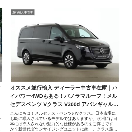
並行輸入中古車
フ
オススメ並行輸入 ディーラー中古車在庫｜ハ
イパワー4WDもある！パノラマルーフ！メル
セデスベンツ Vクラス V300d アバンギャルド
ロング 4Matic 9G-Tronic 左ハンドル
、
こんにちは！メルセデス・ベンツのVクラス。日本市場に
ー
も既に導入されているモデルではありますが、欧州には日
ル
本には導入されない魅力的な仕様があるのをご存じです
さ
か？新世代ダウンサイジングユニットに統一、クラス最強