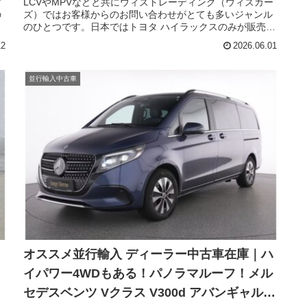
す
LCVやMPVなどと共にウィズトレーディング（ウィズカー
の
ズ）ではお客様からのお問い合わせがとても多いジャンル
で
のひとつです。日本ではトヨタ ハイラックスのみが販売さ
れていますが、日本未導入の魅力的なピックアップトラッ
12
2026.06.01
クが欧州メーカーおよび国産メーカー問わずラインナップ
グ
されています。そのなかでも、かつて新しいジャンルを切
り開いた注目の一台がフルモデルチェンジしました。今回
並行輸入中古車
回
はフォルクスワーゲンのピックアップトラックであるアマ
、
ロック（VOLKSWAGEN Amarok）の中古車在庫のご紹介
です。
全
｜
オススメ並行輸入 ディーラー中古車在庫｜ハ
イパワー4WDもある！パノラマルーフ！メル
セデスベンツ Vクラス V300d アバンギャルド