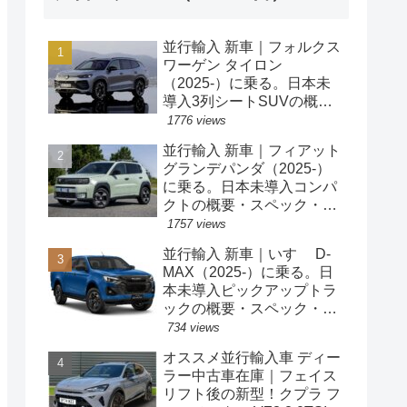
並行輸入 新車｜フォルクス
ワーゲン タイロン
（2025-）に乗る。日本未
導入3列シートSUVの概
要・スペック・価格の情
1776 views
報。
並行輸入 新車｜フィアット
グランデパンダ（2025-）
に乗る。日本未導入コンパ
クトの概要・スペック・価
格の情報。
1757 views
並行輸入 新車｜いすゞ D-
MAX（2025-）に乗る。日
本未導入ピックアップトラ
ックの概要・スペック・価
格の情報。
734 views
オススメ並行輸入車 ディー
ラー中古車在庫｜フェイス
リフト後の新型！クプラ フ