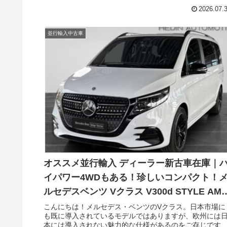
れていますが、日本未導入の魅力的なピックアップトラ
2026.07.
クが欧州メーカーおよび国産メーカー問わずラインナッ
されています。そのなかでも、かつて新しいジャンルを
り開いた注目の一台がフルモデルチェンジしました。今
並行輸入中古車
はフォルクスワーゲンのピックアップトラックであるア
ロック（VOLKSWAGEN Amarok）の中古車在庫のご紹介
です。
オススメ並行輸入 ディーラー新古車在庫｜
イパワー4WDもある！珍しいコンパクト！
ルセデスベンツ Vクラス V300d STYLE AMG
Line コンパクト 4Matic 9G-Tronic 左ハンド
こんにちは！メルセデス・ベンツのVクラス。日本市場に
も既に導入されているモデルではありますが、欧州には
ル
本には導入されない魅力的な仕様があるのをご存じです