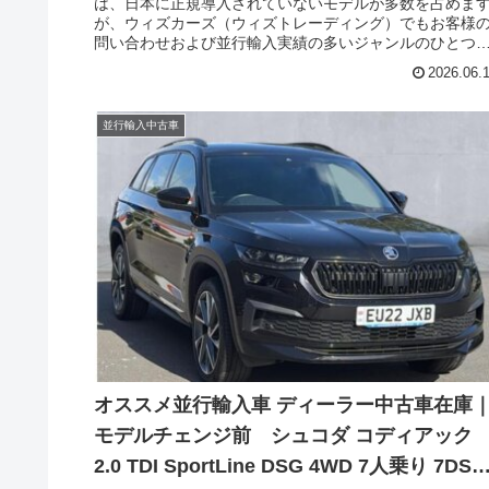
は、日本に正規導入されていないモデルが多数を占めま
が、ウィズカーズ（ウィズトレーディング）でもお客様
問い合わせおよび並行輸入実績の多いジャンルのひとつ
す。フォードのLCVベースのMPVとなるフォード トルネ
2026.06.
オ・カスタム（FORD Tourneo Custom）もそのひとつで
す。先日、新型モデルが発売され、ウィズトレーディン
(ウィズカーズ)でも新車説明記事を公開致しました。既に
並行輸入中古車
前型だけでなく、新型も国内に輸入実績もあります。今
は、新型モデルから発売になったAWDモデル、８人乗り
8AT、Titaniumグレードのディーラー中古車在庫です。
※HP内の検索窓へ、『トルネオ』と入れると関連記事が
て閲覧出来ます！
オススメ並行輸入車 ディーラー中古車在庫
モデルチェンジ前 シュコダ コディアック
2.0 TDI SportLine DSG 4WD 7人乗り 7DSG