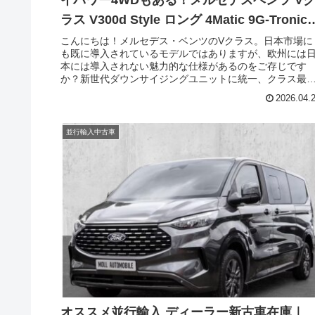
ラス V300d Style ロング 4Matic 9G-Tronic
左ハンドル
こんにちは！メルセデス・ベンツのVクラス。日本市場に
も既に導入されているモデルではありますが、欧州には
本には導入されない魅力的な仕様があるのをご存じです
か？新世代ダウンサイジングユニットに統一、クラス最
となるパワーのV300d、多段化されて滑らかさと低燃費
2026.04.
実現した9G-TRONIC、4MATIC（AWD）仕様が選択可能
のです。ウィズトレーディング（ウィズカーズ）でも導
実績の多いV300d。今回ご案内するのは、日本未導入の
並行輸入中古車
ルセデスベンツ Vクラス V300d Style ロング 4Matic 9G-
Tronic 左ハンドルのディーラー中古車在庫です。
オススメ並行輸入 ディーラー新古車在庫｜