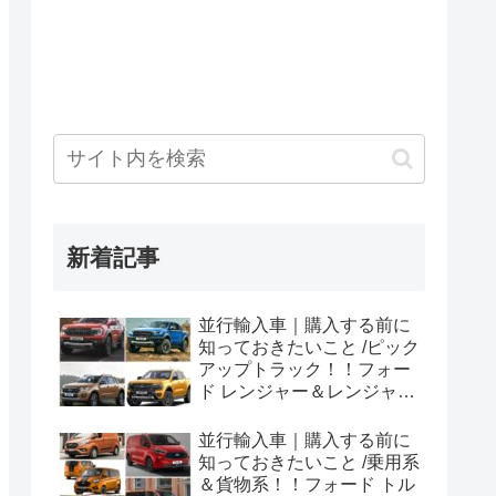
新着記事
並行輸入車｜購入する前に
知っておきたいこと /ピック
アップトラック！！フォー
ド レンジャー＆レンジャー
ラプター シリーズのまと
め！
並行輸入車｜購入する前に
知っておきたいこと /乗用系
＆貨物系！！フォード トル