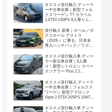
オススメ並行輸入 ディーラ
ー中古車在庫｜新型フォル
クスワーゲン T7 カラベル
2.0TDI 150PS 9人乗り LWB
8AT 左ハンドル
並行輸入 新車｜オペル／ボ
クスホール アストラ
（2026-）に乗る。日本未
導入ハッチバック／ワゴン
の概要・スペック・価格の
情報。
オススメ並行輸入車 ディー
ラー新古車在庫｜8人乗
り！新型シトロエン スペー
スツアラー Plus 2.2
BlueHDi 180 M 8AT 左ハン
ドル
オススメ並行輸入 ディーラ
ー中古車在庫｜フォルクス
ワーゲン 新型アマロック
Style 2.0TDI 205PS 10AT
右ハンドル
オススメ並行輸入車 ディー