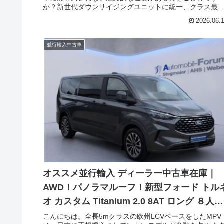
か？新世代ダウンサイジングユニットに統一、クラス最
となるパワーのV300d、多段化されて滑らかさと低燃費
2026.06.
実現した9G-TRONIC、4MATIC（AWD）仕様が選択可能
のです。ウィズトレーディング（ウィズカーズ）でも導
実績の多いV300d。今回ご案内するのは、日本未導入の
並行輸入中古車
ルセデスベンツ Vクラス V300d STYLE AMG Line コン
クト 4Matic 9G-Tronic 左ハンドルのディーラー新古車在
です。
オススメ並行輸入 ディーラー中古車在庫｜
AWD！パノラマルーフ！新型フォード トル
オ カスタム Titanium 2.0 8AT ロング ８人乗
り 左ハンドル
こんにちは。全長5mクラスの欧州LCVベースをしたMPV