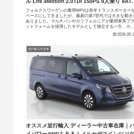
ル Life 4Motion 2.0TDI 150PS 9人乗り 8AT
左ハンドル
フォルクスワーゲンの乗用MPVは長年トランスポーター
ベースにしてきましたが、最新の第7世代では大きな動き
ありました。マルチバンやカリフォルニアが乗用車系プ
ットフォームを採用したモデルとして独立する一方、カ
ベル、シャトル、コンビは従来通りトランスポーターを
2026.05.
ースにしたモデルとして待望のフルモデルチェンジが行
れました。敢えてプラットフォームが違う2種類のMPVを
ラインナップするのは、フォルクスワーゲン商用車部門
並行輸入中古車
しても考えがあるようです。今回はフォルクスワーゲン
MPV、乗用グレードのカラベル（VOLKSWAGEN
Caravelle）の左ハンドル欧州仕様Lifeグレード、8AT、9
乗りの中古車在庫です。珍しい機械式AWDの4Motion、お
仕事＆キャンプに活躍しそうな一台です。
オススメ並行輸入 ディーラー中古車在庫｜
イパワー4WDもある！メルセデスベンツ V