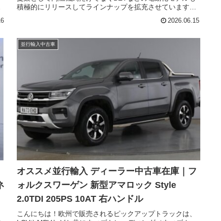
強
積極的にリリースしてラインナップを拡充させています。
を
今回ご紹介させていただくのは、同社独立後の最初のモデ
16
2026.06.15
な
ルでもあるセアトのアテカをベースにしたクプラ アテカ
入
（CUPRA ATECA）のディーラー中古車在庫です。
メ
並行輸入中古車
パ
庫
オススメ並行輸入 ディーラー中古車在庫｜フ
ネ
ォルクスワーゲン 新型アマロック Style
2.0TDI 205PS 10AT 右ハンドル
こんにちは！欧州で販売されるピックアップトラックは、