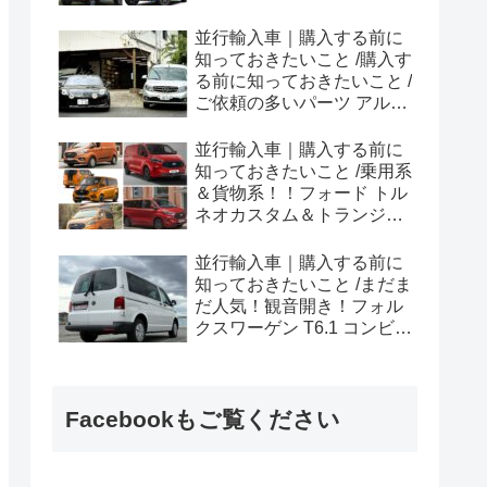
ラプター シリーズのまと
め！
並行輸入車｜購入する前に
知っておきたいこと /購入す
る前に知っておきたいこと /
ご依頼の多いパーツ アルピ
ーヌ A110欧州の純正部品
やカスタム・チューニング
並行輸入車｜購入する前に
パーツも何とかなる！②
知っておきたいこと /乗用系
＆貨物系！！フォード トル
ネオカスタム＆トランジッ
トカスタムシリーズのまと
め！
並行輸入車｜購入する前に
知っておきたいこと /まだま
だ人気！観音開き！フォル
クスワーゲン T6.1 コンビ横
浜へ向けて出港！！
Facebookもご覧ください