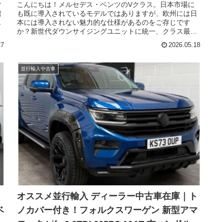
ロング 4Matic 9G-Tronic 左ハンドル
ご
こんにちは！メルセデス・ベンツのVクラス。日本市場に
紹
も既に導入されているモデルではありますが、欧州には日
エ
本には導入されない魅力的な仕様があるのをご存じです
か？新世代ダウンサイジングユニットに統一、クラス最強
ス
となるパワーのV300d、多段化されて滑らかさと低燃費を
27
2026.05.18
実現した9G-TRONIC、4MATIC（AWD）仕様が選択可能な
のです。ウィズトレーディング（ウィズカーズ）でも導入
実績の多いV300d。今回ご案内するのは、日本未導入のメ
並行輸入中古車
ルセデスベンツ Vクラス V300d アバンギャルド ロング
4Matic 9G-Tronic 左ハンドルのディーラー中古車在庫で
す。
オススメ並行輸入 ディーラー中古車在庫｜ト
ベ
ノカバー付き！フォルクスワーゲン 新型アマ