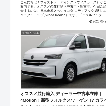
右ハンドル
こんにちは！ウィズトレーディング（ウィズカーズ）が
案内する、オススメの並行輸入中古車・新古車。今回ご
介するのは、日本未導入のシュコダ コディアック SE L 
クスクルーシブ(Skoda Kodiaq）です。「ニュルブルクリ
ンク最速の7シーターSUV」の称号を手にしたこともある
2026.05.
ポーツSUVとして、欧州各国でも人気のクルマです。
並行輸入中古車
オススメ並行輸入 ディーラー中古車在庫｜
4Motion！新型フォルクスワーゲン T7 カラ