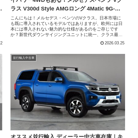
ラス V300d Style AMGロング 4Matic 9G-
Tronic 左ハンドル
こんにちは！メルセデス・ベンツのVクラス。日本市場に
日
も既に導入されているモデルではありますが、欧州には日
本には導入されない魅力的な仕様があるのをご存じです
強
か？新世代ダウンサイジングユニットに統一、クラス最強
を
となるパワーのV300d、多段化されて滑らかさと低燃費を
22
2026.03.25
な
実現した9G-TRONIC、4MATIC（AWD）仕様が選択可能な
入
のです。ウィズトレーディング（ウィズカーズ）でも導入
メ
実績の多いV300d。今回ご案内するのは、日本未導入のメ
並行輸入中古車
ルセデスベンツ Vクラス V300d Style ロング 4Matic 9G-
Tronic 左ハンドルのディーラー中古車在庫です。
オススメ並行輸入 ディーラー中古車在庫｜キ