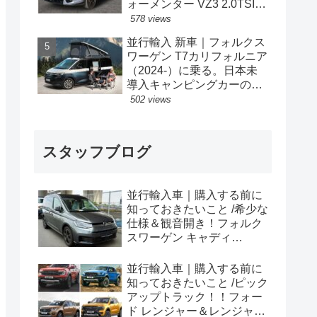
ォーメンター VZ3 2.0TSI
333PS 4Drive 7DSG 右ハン
578 views
ドル
並行輸入 新車｜フォルクス
ワーゲン T7カリフォルニア
（2024-）に乗る。日本未
導入キャンピングカーの概
要・スペック・価格の情
502 views
報。
スタッフブログ
並行輸入車｜購入する前に
知っておきたいこと /希少な
仕様＆観音開き！フォルク
スワーゲン キャディ
Edition 横浜に到着！！
並行輸入車｜購入する前に
知っておきたいこと /ピック
アップトラック！！フォー
ド レンジャー＆レンジャー