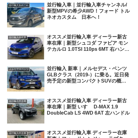
並行輸入車｜並行輸入車チャンネル/
並行輸入あれこれ
新型MPVの希少AWD！フォード トル
ネオカスタム 日本へ！
オススメ並行輸入車 ディーラー新古
並行輸入中古車
車在庫｜新型シュコダ ファビア モン
テカルロ 1.0TSI 110ps 6MT 右ハンド
ル
並行輸入 新車｜メルセデス・ベンツ
メルセデスベンツ
GLBクラス（2019-）に乗る。近日発
売予定の新型コンパクトSUVの概
要・スペック・価格情報。
オススメ並行輸入車 ディーラー新古
並行輸入中古車
車在庫｜新型 いすゞ D-MAX 1.9
DoubleCab LS 4WD 6AT 左ハンドル
オススメ並行輸入車 ディーラー在庫
並行輸入中古車