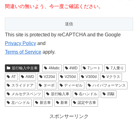
間違いの無いよう、今一度ご確認ください。
This site is protected by reCAPTCHA and the Google
Privacy Policy
and
Terms of Service
apply.
並行輸入中古車
4Matic
4WD
7シート
7人乗り
AT
AWD
V220d
V250d
V300d
Vクラス
スライドドア
ターボ
ディーゼル
ハイパフォーマンス
メルセデスベンツ
並行輸入車
右ハンドル
四駆
左ハンドル
新古車
新車
認定中古車
スポンサーリンク