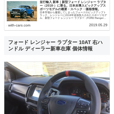
並行輸入 新車｜新型フォード レンジャー ラプタ
ー（2018-）に乗る。日本未導入ピックアップス
ポーツモデルの概要・スペック・価格情報。
日本市場から撤退してしまったフォードのピックアップト
ラック、レンジャーに2018年追加投入されたスポーツモデ
ル、新型フォード レンジャー ラプター（FORD Ranger
Raptor）を解説。概要・スペック・価格等、並行輸入で乗
るための情報をご紹介。
2019.05.29
with-cars.com
フォード レンジャー ラプター 10AT 右ハ
ンドル ディーラー新車在庫 個体情報