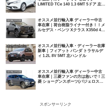
LIMITED TCe 140 1.3 6MT 5ドア 左ハ
ンドル 7人乗り
オススメ並行輸入車 ディーラー中古
並行輸入中古車
車在庫｜荷台樹脂ライナー付き！！メ
ルセデス・ベンツ Xクラス X350d 4マ
チック パワー パドルシフト付き7G-
TRONIC PLUS 右ハンドル
オススメ並行輸入車・ディーラー在庫
フィアット／アバルト
新車｜フィアット パンダ トラサルデ
ィ 1.2L 8V 5MT 左ハンドル
オススメ並行輸入車 ディーラー中古
並行輸入中古車
車在庫｜三菱ファンの方は急いで！三
菱 ショーグンスポーツ(パジェロスポ
ーツ) 4 Auto 2.4D 8AT 7人乗り 右ハ
ンドル
スポンサーリンク