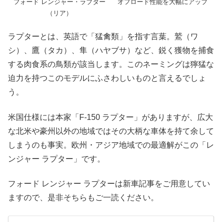
フォード レンジャー・ラプター
オフロード性能を大幅にアップ
（リア）
ラプターとは、英語で「猛禽類」を指す言葉。鷲（ワ
シ）、鷹（タカ）、隼（ハヤブサ）など、鋭く獲物を捕食
する肉食系の鳥類が該当します。このネーミングは獰猛な
迫力を持つこのモデルにふさわしいものと言えるでしょ
う。
米国仕様には本家「F-150 ラプター」がありますが、広大
な北米や豪州以外の地域ではその大柄な車体を持て余して
しまうのも事実。欧州・アジア地域での最適解がこの「レ
ンジャー ラプター」です。
フォード レンジャー ラプターは新車記事をご用意してい
ますので、是非そちらもご一読ください。