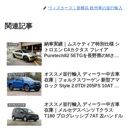
ウィズカーズ｜新横浜 欧州車の並行輸入
関連記事
納車実績｜ムスケティア特別仕様 シ
納車実績
トロエン C4カクタス フレイア
Puretech82 5ETGを長野県のMさま
へご納車！
オススメ並行輸入 ディーラー中古車
並行輸入中古車
在庫｜フォルクスワーゲン 新型アマ
ロック Style 2.0TDI 205PS 10AT 右
ハンドル
オススメ並行輸入 ディーラー中古車
並行輸入中古車
在庫｜メルセデスベンツ Tクラス
T180 プログレッシブ 7AT 左ハンドル