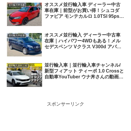
オススメ並行輸入車 ディーラー中古
並行輸入中古車
車在庫｜前型がお買い得！シュコダ
ファビア モンテカルロ 1.0TSI 95ps
5MT 左ハンドル
オススメ並行輸入 ディーラー中古車
並行輸入中古車
在庫｜ハイパワー4WDもある！メル
セデスベンツ Vクラス V300d アバン
ギャルド EDITION ロング 4Matic 9G-
Tronic 左ハンドル
並行輸入車｜並行輸入車チャンネル/
並行輸入あれこれ
新型フィアット ティーポ 1.0 Crossと
自動車YouTuber ウナ丼さんの動画に
参加！！③
スポンサーリンク