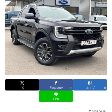
X
Facebook
はてブ
0
0
LINE
2026.06.18