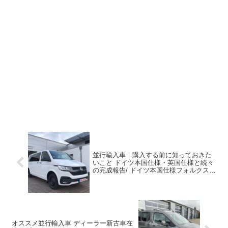
並行輸入車｜購入する前に知っておきた
いこと ドイツ本国仕様・英国仕様と続々
の完成報告/ ドイツ本国仕様フォルクスワ
ーゲン T6.1 トランスポーターコンビ現地
納車完了！
オススメ並行輸入車 ディーラー新古車在