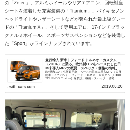
の「Zetec」、アルミホイールやリアエアコン、回転対座
シートを装着した充実装備の「Titanium」、バイキセノン
ヘッドライトやレザーシートなどが奢られた最上級グレー
ドの「Titanium X」、そして専用エアロ、17インチブラッ
クアルミホイール、スポーツサスペンションなどを装備し
た「Sport」がラインナップされています。
並行輸入 新車｜フォード トルネオ・カスタム
（2018-）に乗る。欧州製LCVをベースにした日
本未導入MPVの概要・スペック・価格の情報。
欧州製LCV（小型商用車）ベースの日本未導入MPV（多目
的車・ミニバン）、フォード トルネオ・カスタム（FORD
TOURNEO Custom）を解説。概要・スペック・価格、並
行輸入で乗るための情報をご紹介。
2019.08.20
with-cars.com