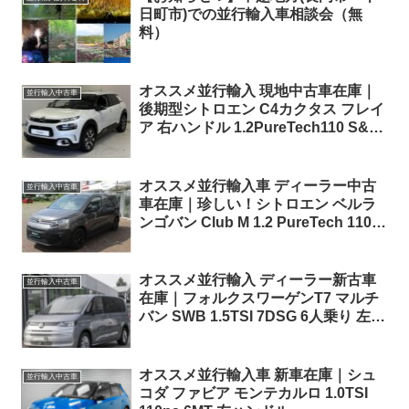
日町市)での並行輸入車相談会（無
料）
オススメ並行輸入 現地中古車在庫｜
並行輸入中古車
後期型シトロエン C4カクタス フレイ
ア 右ハンドル 1.2PureTech110 S&S
EAT6 パノラマルーフ ！
オススメ並行輸入車 ディーラー中古
並行輸入中古車
車在庫｜珍しい！シトロエン ベルラ
ンゴバン Club M 1.2 PureTech 110 3
人乗り 6MT左ハンドル
オススメ並行輸入 ディーラー新古車
並行輸入中古車
在庫｜フォルクスワーゲンT7 マルチ
バン SWB 1.5TSI 7DSG 6人乗り 左ハ
ンドル
オススメ並行輸入車 新車在庫｜シュ
並行輸入中古車
コダ ファビア モンテカルロ 1.0TSI