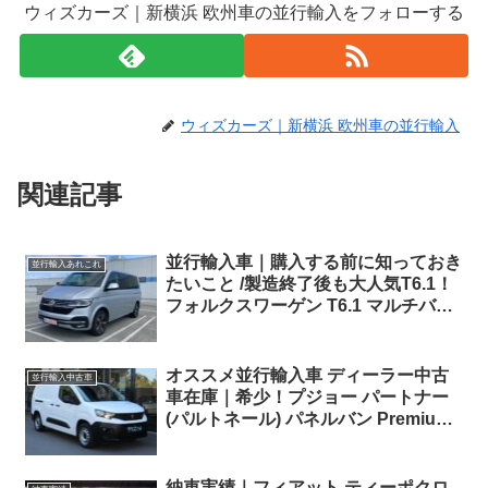
ウィズカーズ｜新横浜 欧州車の並行輸入をフォローする
ウィズカーズ｜新横浜 欧州車の並行輸入
関連記事
並行輸入車｜購入する前に知っておき
並行輸入あれこれ
たいこと /製造終了後も大人気T6.1！
フォルクスワーゲン T6.1 マルチバン
4Motion 横浜へ向けて準備中！
オススメ並行輸入車 ディーラー中古
並行輸入中古車
車在庫｜希少！プジョー パートナー
(パルトネール) パネルバン Premium
L2(ロングボディ) EAT8 左ハンドル
納車実績｜フィアット ティーポクロ