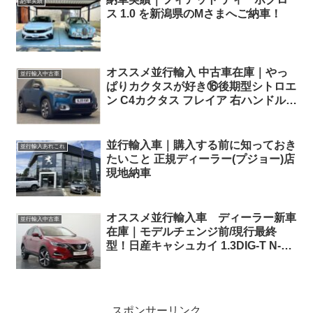
納車実績
ス 1.0 を新潟県のMさまへご納車！
オススメ並行輸入 中古車在庫｜やっ
並行輸入中古車
ぱりカクタスが好き⑯後期型シトロエ
ン C4カクタス フレイア 右ハンドル
1.2PureTech110 S&S EAT6 パノラマ
ルーフ
並行輸入車｜購入する前に知っておき
並行輸入あれこれ
たいこと 正規ディーラー(プジョー)店
現地納車
オススメ並行輸入車 ディーラー新車
並行輸入中古車
在庫｜モデルチェンジ前/現行最終
型！日産キャシュカイ 1.3DIG-T N-
Motion DCT 右ハンドル
スポンサーリンク