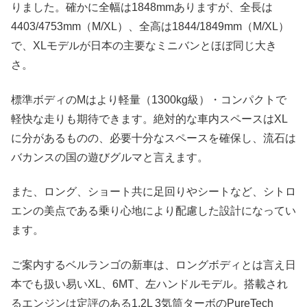
りました。確かに全幅は1848mmありますが、全長は
4403/4753mm（M/XL）、全高は1844/1849mm（M/XL）
で、XLモデルが日本の主要なミニバンとほぼ同じ大き
さ。
標準ボディのMはより軽量（1300kg級）・コンパクトで
軽快な走りも期待できます。絶対的な車内スペースはXL
に分があるものの、必要十分なスペースを確保し、流石は
バカンスの国の遊びグルマと言えます。
また、ロング、ショート共に足回りやシートなど、シトロ
エンの美点である乗り心地により配慮した設計になってい
ます。
ご案内するベルランゴの新車は、ロングボディとは言え日
本でも扱い易いXL、6MT、左ハンドルモデル。搭載され
るエンジンは定評のある1.2L 3気筒ターボのPureTech