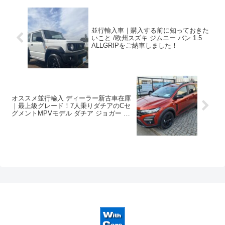
並行輸入車｜購入する前に知っておきた
いこと /欧州スズキ ジムニー バン 1.5
ALLGRIPをご納車しました！
オススメ並行輸入 ディーラー新古車在庫
｜最上級グレード！7人乗りダチアのCセ
グメントMPVモデル ダチア ジョガー エ
クストリームプラス TCe110 6MT 左ハン
ドル