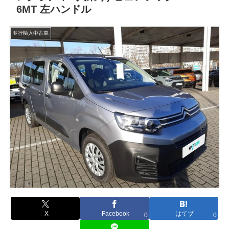
6MT 左ハンドル
並行輸入中古車
X
Facebook
はてブ
0
0