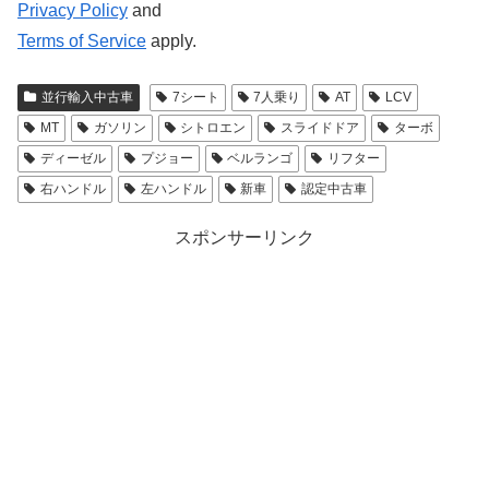
Privacy Policy
and
Terms of Service
apply.
並行輸入中古車
7シート
7人乗り
AT
LCV
MT
ガソリン
シトロエン
スライドドア
ターボ
ディーゼル
プジョー
ベルランゴ
リフター
右ハンドル
左ハンドル
新車
認定中古車
スポンサーリンク