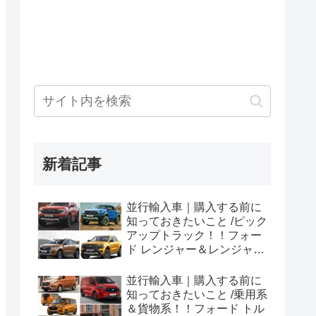
新着記事
並行輸入車｜購入する前に
知っておきたいこと /ピック
アップトラック！！フォー
ド レンジャー＆レンジャー
ラプター シリーズのまと
め！
並行輸入車｜購入する前に
知っておきたいこと /乗用系
＆貨物系！！フォード トル