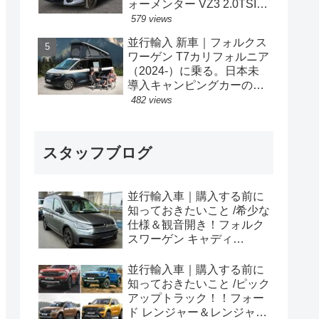
ォーメンター VZ3 2.0TSI
333PS 4Drive 7DSG 右ハン
579 views
ドル
並行輸入 新車｜フォルクス
ワーゲン T7カリフォルニア
（2024-）に乗る。日本未
導入キャンピングカーの概
要・スペック・価格の情
482 views
報。
スタッフブログ
並行輸入車｜購入する前に
知っておきたいこと /希少な
仕様＆観音開き！フォルク
スワーゲン キャディ
Edition 横浜に到着！！
並行輸入車｜購入する前に
知っておきたいこと /ピック
アップトラック！！フォー
ド レンジャー＆レンジャー