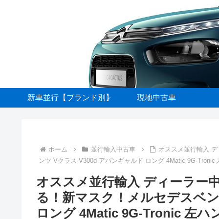
新車並行【ブランド別】
現地中古車
ホーム
並行輸入中古車
オススメ並行輸入 
ンツ Vクラス V300d アバンギャルド ロング 4Matic 9G-Troni
オススメ並行輸入 ディーラー
る！新マスク！メルセデスベンツ 
ロング 4Matic 9G-Tronic 左