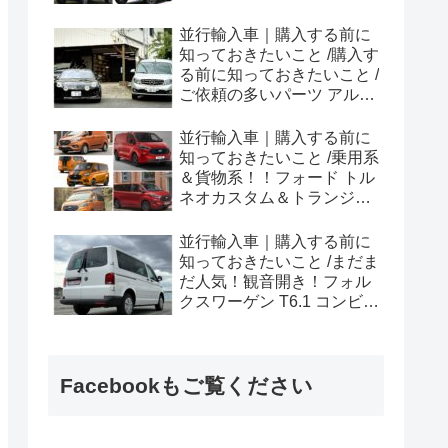
ラプター シリーズのまと
め！
並行輸入車｜購入する前に
知っておきたいこと /購入す
る前に知っておきたいこと /
ご依頼の多いパーツ アルピ
ーヌ A110欧州の純正部品
やカスタム・チューニング
並行輸入車｜購入する前に
パーツも何とかなる！②
知っておきたいこと /乗用系
＆貨物系！！フォード トル
ネオカスタム＆トランジッ
トカスタムシリーズのまと
め！
並行輸入車｜購入する前に
知っておきたいこと /まだま
だ人気！観音開き！フォル
クスワーゲン T6.1 コンビ横
浜へ向けて出港！！
Facebookもご覧ください