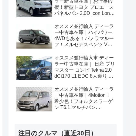
ラー新古車在庫｜お仕事応
援！新型トヨタ プロエース
パネルバン 2.0D Icon Long
3人乗り6MT 右ハンドル
オススメ並行輸入 ディーラ
ー中古車在庫｜ハイパワー
4WDもある！パノラマルー
フ！メルセデスベンツ Vク
ラス V300d アバンギャルド
ロング 4Matic 9G-Tronic 左
オススメ並行輸入車 ディー
ハンドル
ラー中古車在庫｜ 日産 プリ
マスター コンビ Tekna 2.0
dCi170 L1 EDC 8人乗り 左
ハンドル
オススメ並行輸入 ディーラ
ー中古車在庫｜4Motion！
希少色！フォルクスワーゲ
ン T6.1 マルチバン
Generation Six SWB 2.0TDI
204PS 7人乗り 7DSG 左ハ
ンドル
注目のクルマ（直近30日）