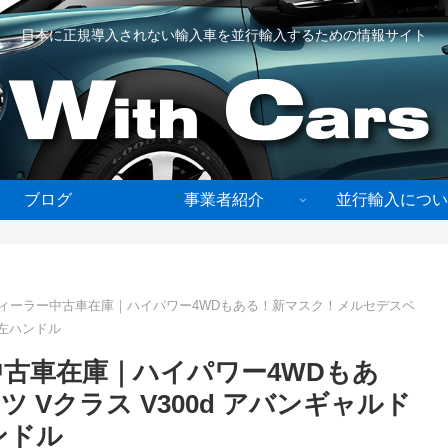
日本に正規導入されない輸入車を並行輸入するための情報サイト
ブログ
事業者紹介
並行輸入につい
ディーラー中古車在庫｜ハイパワー4WDもある！新マスク！メルセデスベ
c 左ハンドル
中古車在庫｜ハイパワー4WDもあ
Vクラス V300d アバンギャルド
ハンドル