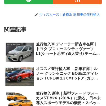
ウィズカーズ｜新横浜 欧州車の並行輸入
関連記事
並行輸入車 ディーラー新古車在庫｜
並行輸入中古車
トヨタ プロエースシティヴァーソ
L1(ショートボディ/5人乗り) チームド
イツ 1.2 Turbo EAT8 左ハンドル
オススメ並行輸入車 ・新車在庫｜ル
並行輸入中古車
ノー グランセニック BOSEエディシ
ョン TCe 140 1.3 6MT 5ドア (ガラス
ルーフ他OP付き) 左ハンドル
並行輸入 新車｜新型フォード フォー
フォード
カスST Mk4（2019-）に乗る。日本未
導入スポーツモデルの概要・スペッ