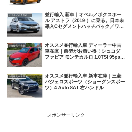
ク・価格情報。
並行輸入 新車｜オペル／ボクスホー
オペル／ボクスホール
ル アストラ（2019-）に乗る。日本未
導入Cセグメントハッチバック／ワゴ
ンの概要・スペック・価格の情報。
オススメ並行輸入車 ディーラー中古
並行輸入中古車
車在庫｜前型がお買い得！シュコダ
ファビア モンテカルロ 1.0TSI 95ps
5MT 左ハンドル
オススメ並行輸入車 新車在庫｜三菱
並行輸入中古車
パジェロスポーツ（ショーグンスポー
ツ）4 Auto 8AT 右ハンドル
スポンサーリンク