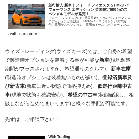
並行輸入 新車｜フォード フィエスタ ST Mk8 パ
フォーマンス エディション 英国限定600台のス
ペシャルモデルが発売！
フォード フィエスタSTに英国限定600台のパフォーマンス
エディションが新設定。ST-3をベースにオレンジの専用
色、専用サスペンション、専用ホイール、パフォーマンス
パックを標準搭載、フィエスタのハンドリング性能を突き
詰め、プレミアム感を持た...
with-cars.com
ウィズトレーディング(ウィズカーズ)では、ご自身の希望
で製造時オプションを装着する事が可能な
新車
(現地製造
期間がプラスされますが、希望通りのクルマ)、
新車在庫
(製造時オプションは装着無いものが多い)、
登録済新車及
び新古車
(新車に近い状態で価格抑えめ)、
低走行距離中古
車
(現地で状態も確認安心)、
希望の中古車
(状態確認し、相
談しながら進めてまいります)と様々な手配が可能です。
先ずは、ご相談下さい！
With Trading