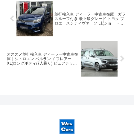
並行輸入車 ディーラー中古車在庫｜ガラ
スルーフ付き 最上級グレード トヨタ プ
ロエースシティヴァーソ L1(ショートボデ
ィ/5人乗り) エグゼクティブ1.2 Turbo
EAT8 左ハンドル
オススメ並行輸入車 ディーラー中古車在
庫｜シトロエン ベルランゴ フレアー
XL(ロングボディ/7人乗り) ピュアテック
110 6MT 右ハンドル