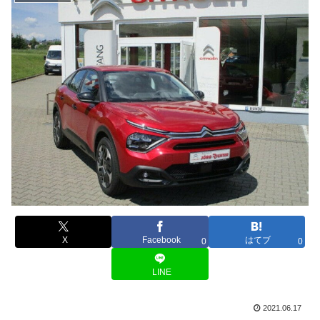
X
Facebook
はてブ
0
0
LINE
2021.06.17