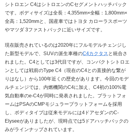
シトロエン C4はシトロエンのCセグメントハッチバック
です。ボディサイズは全長：4,355mm×全幅：1,800mm×
全高：1,520mmと、国産車ではトヨタ カローラスポーツ
やマツダ 3ファストバックに近いサイズです。
現在販売されているのは2020年にフルモデルチェンジし
た新型モデルで、SUVの派生車種の
C4カクタス
と統合さ
れました。C4としては3代目ですが、コンパクトシトロエ
ンとしては戦前のType C4（現在のC4との直接的な繋が
りはなし）から100年近くの歴史があります。今回のモデ
ルチェンジでは、内燃機関のC4に加え、C4初の100%電
気自動車のe-C4が同時に発表されました。プラットフォ
ームはPSAのCMPモジュラープラットフォームを採用
し、ボディタイプは従来モデルには4ドアセダンのC-
Elyseeがありましたが、現時点では5ドアハッチバックの
みがラインナップされています。