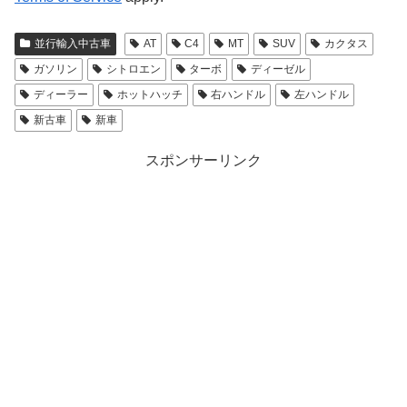
並行輸入中古車
AT
C4
MT
SUV
カクタス
ガソリン
シトロエン
ターボ
ディーゼル
ディーラー
ホットハッチ
右ハンドル
左ハンドル
新古車
新車
スポンサーリンク