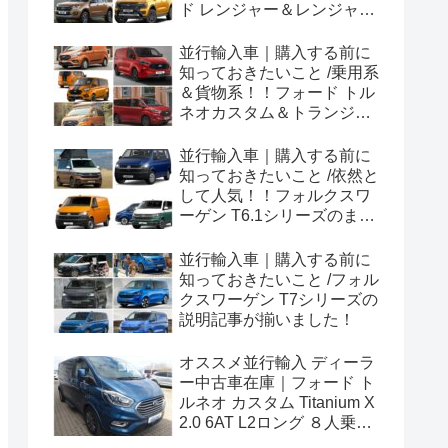
ド レンジャー＆レンジャー
ラプター シリーズのまと
め！
並行輸入車｜購入する前に
知っておきたいこと /乗用系
＆貨物系！！フォード トル
ネオカスタム＆トランジッ
トカスタムシリーズのまと
め！
並行輸入車｜購入する前に
知っておきたいこと /依然と
して人気！！フォルクスワ
ーゲン T6.1シリーズのまと
め！
並行輸入車｜購入する前に
知っておきたいこと /フォル
クスワーゲン T7シリーズの
説明記事が揃いました！
オススメ並行輸入 ディーラ
ー中古車在庫｜フォード ト
ルネオ カスタム Titanium X
2.0 6AT L2ロング ８人乗り
左ハンドル