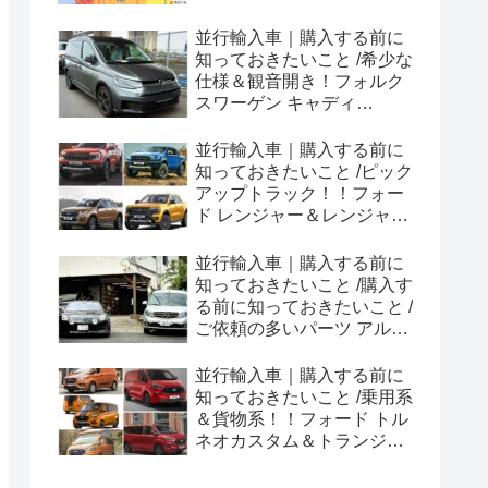
並行輸入車｜購入する前に
知っておきたいこと /希少な
仕様＆観音開き！フォルク
スワーゲン キャディ
Edition 横浜に到着！！
並行輸入車｜購入する前に
知っておきたいこと /ピック
アップトラック！！フォー
ド レンジャー＆レンジャー
ラプター シリーズのまと
め！
並行輸入車｜購入する前に
知っておきたいこと /購入す
る前に知っておきたいこと /
ご依頼の多いパーツ アルピ
ーヌ A110欧州の純正部品
やカスタム・チューニング
並行輸入車｜購入する前に
パーツも何とかなる！②
知っておきたいこと /乗用系
＆貨物系！！フォード トル
ネオカスタム＆トランジッ
トカスタムシリーズのまと
め！