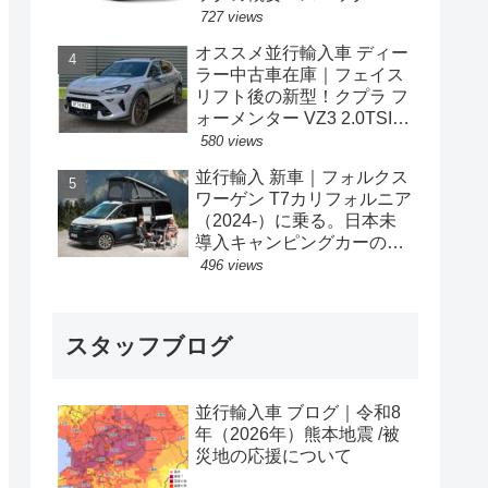
格の情報。
727 views
オススメ並行輸入車 ディー
ラー中古車在庫｜フェイス
リフト後の新型！クプラ フ
ォーメンター VZ3 2.0TSI
333PS 4Drive 7DSG 右ハン
580 views
ドル
並行輸入 新車｜フォルクス
ワーゲン T7カリフォルニア
（2024-）に乗る。日本未
導入キャンピングカーの概
要・スペック・価格の情
496 views
報。
スタッフブログ
並行輸入車 ブログ｜令和8
年（2026年）熊本地震 /被
災地の応援について