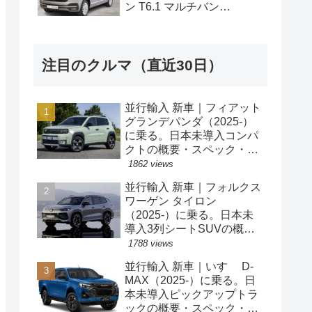
ン T6.1 マルチバン
Generation Six SWB 2.0TDI
204PS 7人乗り 7DSG 左ハ
ンドル
注目のクルマ（直近30日）
並行輸入 新車｜フィアット
グランデパンダ（2025-）
に乗る。日本未導入コンパ
クトの概要・スペック・価
格の情報。
1862 views
並行輸入 新車｜フォルクス
ワーゲン タイロン
（2025-）に乗る。日本未
導入3列シートSUVの概
要・スペック・価格の情
1788 views
報。
並行輸入 新車｜いすゞ D-
MAX（2025-）に乗る。日
本未導入ピックアップトラ
ックの概要・スペック・価