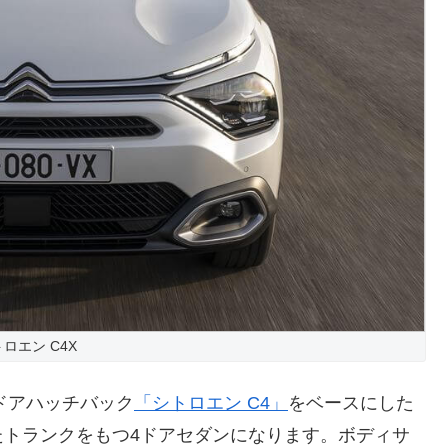
ロエン C4X
ドアハッチバック
「シトロエン C4」
をベースにした
たトランクをもつ4ドアセダンになります。ボディサ