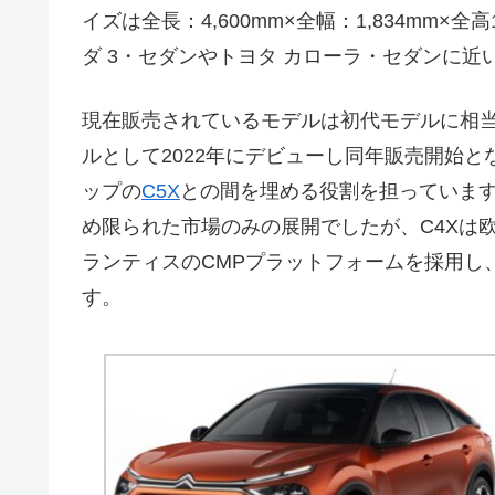
イズは全長：4,600mm×全幅：1,834mm×
ダ 3・セダンやトヨタ カローラ・セダンに近
現在販売されているモデルは初代モデルに相当
ルとして2022年にデビューし同年販売開始
ップの
C5X
との間を埋める役割を担っています
め限られた市場のみの展開でしたが、C4Xは
ランティスのCMPプラットフォームを採用し
す。