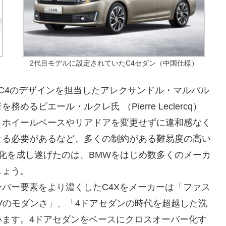
2代目モデルに設定されていたC4セダン（中国仕様）
C4のデザインを担当したアレクサンドル・マルバル
ピエール・ルクレ氏 （Pierre Leclercq）
。ホイールベースやリアドアを変更せずに違和感なく
せる必要があるなど、多くの制約がある難易度の高い
化を成し遂げたのは、BMWをはじめ数多くのメーカ
しょう。
バー要素をより濃くしたC4Xをメーカーは「ファス
Vのモダンさ」、「4ドアセダンの時代を超越した洗
います。4ドアセダンをベースにクロスオーバー化す