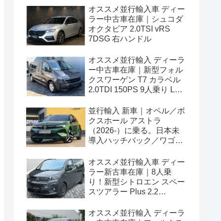
オススメ並行輸入車 ディー
ラー中古車在庫｜シュコダ
オクタビア 2.0TSI vRS
7DSG 右ハンドル
オススメ並行輸入 ディーラ
ー中古車在庫｜新型フォル
クスワーゲン T7 カラベル
2.0TDI 150PS 9人乗り LWB
8AT 左ハンドル
並行輸入 新車｜オペル／ボ
クスホール アストラ
（2026-）に乗る。日本未
導入ハッチバック／ワゴン
の概要・スペック・価格の
情報。
オススメ並行輸入車 ディー
ラー新古車在庫｜8人乗
り！新型シトロエン スペー
スツアラー Plus 2.2
BlueHDi 180 M 8AT 左ハン
ドル
オススメ並行輸入 ディーラ