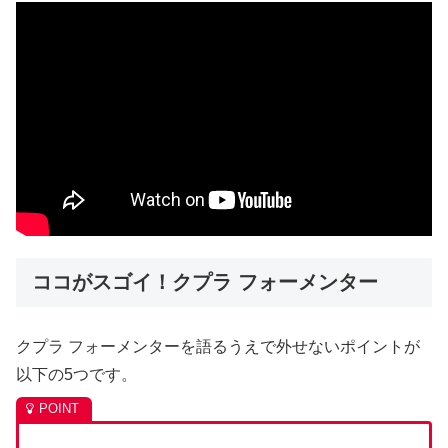
す。ボディサイズは全長：4,450mm×全幅：1,839×全高：
1,528 mmと国産車ではマツダ MX-30より少し大きめのサ
イズです。 フォーメンターのデビューは2019年。ジュネ
ーブモーターショーでコンセプトモデルがデビューし、市
販モデルは2020年に発売されました。スペイン発のハイパ
フォーマンスモデルとしてセアトから独立したクプラ。C
セグメントハイパフォーマンスSUVとしてクプラ アテカが
既にリリースされていましたが、フォーメンターはアテカ
に対してよりパーソナルでエクステリアを重視したモデル
として棲み分けされています。 様々なクルマを見てきたウ
ナ丼さん、各車種の長所を見つける天才だと思います。日
本初上陸のクプラ フォーメンターのあれこれ、ご覧くださ
い。
ココがスゴイ！クプラ フォーメンター
クプラ フォーメンターを語るうえで外せないポイントが
以下の5つです。