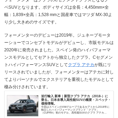
ペSUVとなります。ボディサイズは全長：4,450mm×全
幅：1,839×全高：1,528 mmと国産車ではマツダ MX-30よ
り少し大きめのサイズです。
フォーメンターのデビューは2019年。ジュネーブモータ
ーショーでコンセプトモデルがデビューし、市販モデルは
2020年に発売されました。スペイン発のハイパフォーマ
ンスモデルとしてセアトから独立したクプラ。Cセグメン
トハイパフォーマンスSUVとして
クプラ アテカ
が既にリ
リースされていましたが、フォーメンターはアテカに対し
てよりパーソナルでエクステリアを重視したモデルとして
棲み分けされています。
並行輸入 新車｜新型クプラ アテカ（2018-）に
乗る。日本未導入高性能SUVの概要・スペック・
価格情報。
今回はスペインのVWグループであるセアトから2018年に
独立したハイパフォーマンスブランド「クプラ」
（CUPRA）初のモデル、高性能SUVのクプラ アテカ
（CUPRA Ateca）を採り上げます。概要・スペック・価格