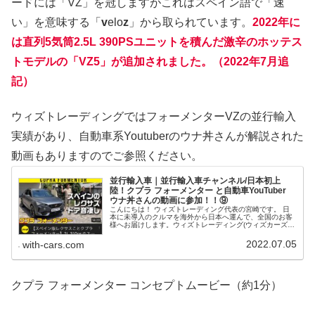
ードには「VZ」を冠しますがこれはスペイン語で「速
い」を意味する「
v
elo
z
」から取られています。
2022年に
は直列5気筒2.5L 390PSユニットを積んだ激辛のホッテス
トモデルの「VZ5」が追加されました。（2022年7月追
記）
ウィズトレーディングではフォーメンターVZの並行輸入
実績があり、自動車系Youtuberのウナ丼さんが解説された
動画もありますのでご参照ください。
並行輸入車｜並行輸入車チャンネル/日本初上
陸！クプラ フォーメンター と自動車YouTuber
ウナ丼さんの動画に参加！！⑨
こんにちは！ ウィズトレーディング代表の宮崎です。 日
本に未導入のクルマを海外から日本へ運んで、全国のお客
様へお届けします。ウィズトレーディング(ウィズカーズ)
が運営するYouTube『並行輸入車チャンネル』では、取り
扱った車両の中から厳選したクルマをピックアップ。 さ
2022.07.05
with-cars.com
て、今回もクルマ好きの皆さま御存知、ウナ丼さんの動画
に参加させていただきました。『ドッカー』、『シタ
ン』、『ティーポ クロス』、『フォルクスワーゲン T6.1
カリフォルニア オーシャン』、『新型いすゞ D-MAX
DL40』、『トヨタ プロエースシティヴァーソ』、『フォ
クプラ フォーメンター コンセプトムービー（約1分）
ルクスワーゲン T6.1 トランスポーターコンビ』、『ルノ
ー トラフィック コンビ(パッセンジャー) 』に続く、第9弾
は、『クプラ フォーメンター』です。 フォーメンターは
クプラのCセグメントクラスとなるクーペSUVとなりま