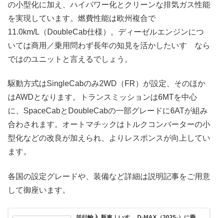
の小型化に加え、ハイパワー化とクリーンな排気ガス性能
を実現しています。燃費性能は欧州複合で
11.0km/L（DoubleCab仕様）。ディーゼルエンジンにつ
いては商用／乗用問わず長年の知見を活かしたいすゞなら
ではのユニットと言えるでしょう。
駆動方式はSingleCabのみ2WD（FR）が設定、そのほか
はAWDとなります。トランスミッションは6MTを中心
に、SpaceCabとDoubleCabの一部グレードに6ATが組み
合わされます。オートマチックはトルクコンバーターの小
型化などの改良が加えられ、よりレスポンスが向上してい
ます。
各国の設定グレードや、装備など詳細は説明記事をご用意
して御座います。
並行輸入 新車｜いすゞ D-MAX（2025-）に乗