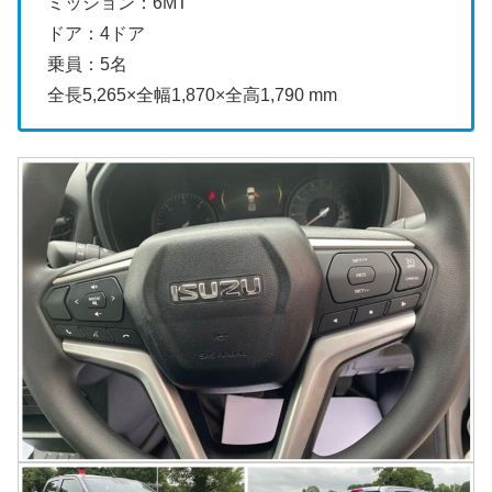
ミッション：6MT
ドア：4ドア
乗員：5名
全長5,265×全幅1,870×全高1,790 mm