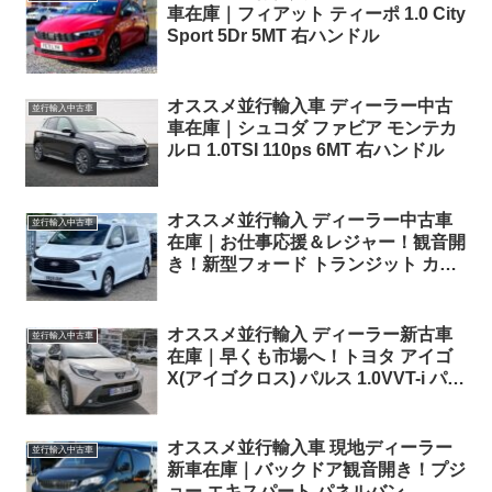
車在庫｜フィアット ティーポ 1.0 City
Sport 5Dr 5MT 右ハンドル
オススメ並行輸入車 ディーラー中古
並行輸入中古車
車在庫｜シュコダ ファビア モンテカ
ルロ 1.0TSI 110ps 6MT 右ハンドル
オススメ並行輸入 ディーラー中古車
並行輸入中古車
在庫｜お仕事応援＆レジャー！観音開
き！新型フォード トランジット カス
タム ダブルキャビンバン Limited
L2H1 2.0 8AT 6人乗り 右ハンドル
オススメ並行輸入 ディーラー新古車
並行輸入中古車
在庫｜早くも市場へ！トヨタ アイゴ
X(アイゴクロス) パルス 1.0VVT-i パド
ルシフト付きS-CVT 左ハンドル
オススメ並行輸入車 現地ディーラー
並行輸入中古車
新車在庫｜バックドア観音開き！プジ
ョー エキスパート パネルバン