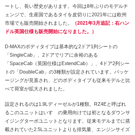
ートし、長い歴史があります。今回は8年ぶりのモデルチ
ェンジで、生産国であるタイを皮切りに2021年には欧州
市場でも販売開始されました。
（2021年3月追記：右ハン
ドル英国仕様も販売開始になりました。）
D-MAXのボディタイプは基本的な2ドア1列シートの
「SingleCab」、2ドアでリアに余裕のある
「SpaceCab（英国仕様はExtendCab）」、4ドア2列シー
トの「DoubleCab」の3種類が設定されています。パッケ
ージングが見直され、どのボディタイプも従来モデルと比
べて荷室が拡大されました。
設定されるのは1.9Lディーゼルが1種類。RZ4Eと呼ばれ
るこのユニットはいすゞの乗用向けでは初となるダウンサ
イジングターボユニットとなります。従来モデルまでに搭
載されていた2.5Lユニットよりも排気量、エンジンサイズ