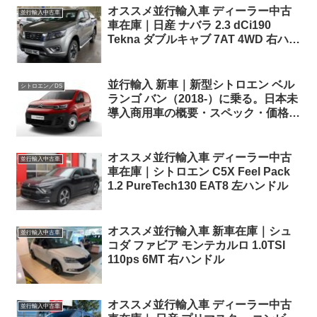
オススメ並行輸入車 ディーラー中古
並行輸入中古車
車在庫｜日産 ナバラ 2.3 dCi190
Tekna ダブルキャブ 7AT 4WD 右ハン
ドル
並行輸入 新車｜新型シトロエン ベル
シトロエン／DS
ランゴ バン（2018-）に乗る。日本未
導入商用車の概要・スペック・価格情
報。
オススメ並行輸入車 ディーラー中古
並行輸入中古車
車在庫｜シトロエン C5X Feel Pack
1.2 PureTech130 EAT8 左ハンドル
オススメ並行輸入車 新車在庫｜シュ
並行輸入中古車
コダ ファビア モンテカルロ 1.0TSI
110ps 6MT 右ハンドル
オススメ並行輸入車 ディーラー中古
並行輸入中古車