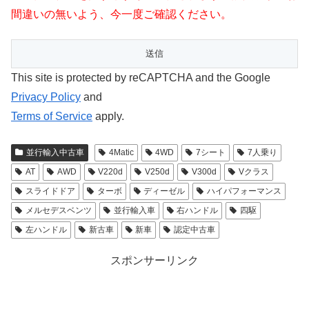
間違いの無いよう、今一度ご確認ください。
This site is protected by reCAPTCHA and the Google
Privacy Policy
and
Terms of Service
apply.
並行輸入中古車
4Matic
4WD
7シート
7人乗り
AT
AWD
V220d
V250d
V300d
Vクラス
スライドドア
ターボ
ディーゼル
ハイパフォーマンス
メルセデスベンツ
並行輸入車
右ハンドル
四駆
左ハンドル
新古車
新車
認定中古車
スポンサーリンク