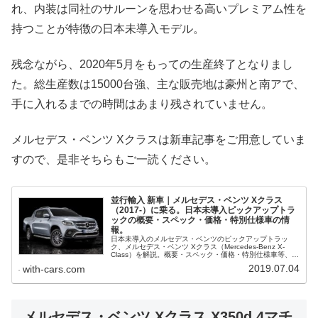
れ、内装は同社のサルーンを思わせる高いプレミアム性を
持つことが特徴の日本未導入モデル。
残念ながら、2020年5月をもっての生産終了となりまし
た。総生産数は15000台強、主な販売地は豪州と南アで、
手に入れるまでの時間はあまり残されていません。
メルセデス・ベンツ Xクラスは新車記事をご用意していま
すので、是非そちらもご一読ください。
並行輸入 新車｜メルセデス・ベンツ Xクラス
（2017-）に乗る。日本未導入ピックアップトラ
ックの概要・スペック・価格・特別仕様車の情
報。
日本未導入のメルセデス・ベンツのピックアップトラッ
ク、メルセデス・ベンツ Xクラス（Mercedes-Benz X-
Class）を解説。概要・スペック・価格・特別仕様車等、並
行輸入で乗るための情報をご紹介。
2019.07.04
with-cars.com
メルセデス・ベンツ Xクラス X350d 4マチ