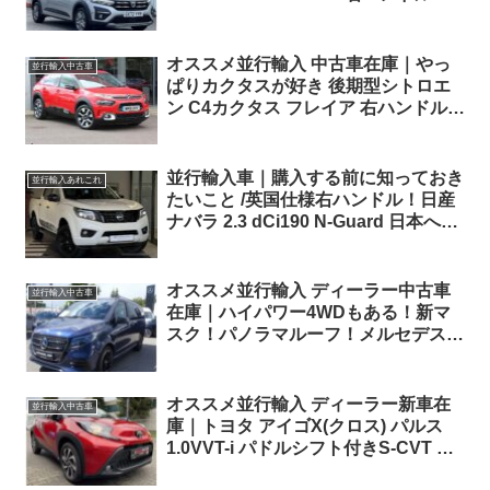
オススメ並行輸入 中古車在庫｜やっ
並行輸入中古車
ぱりカクタスが好き 後期型シトロエ
ン C4カクタス フレイア 右ハンドル
1.2PureTech110 S&S EAT6 パノラマ
ルーフ ！
並行輸入車｜購入する前に知っておき
並行輸入あれこれ
たいこと /英国仕様右ハンドル！日産
ナバラ 2.3 dCi190 N-Guard 日本へ向
けて準備中！
オススメ並行輸入 ディーラー中古車
並行輸入中古車
在庫｜ハイパワー4WDもある！新マ
スク！パノラマルーフ！メルセデスベ
ンツ Vクラス V300d アバンギャルド
ロング AMG 4Matic 9G-Tronic 左ハン
ドル
オススメ並行輸入 ディーラー新車在
並行輸入中古車
庫｜トヨタ アイゴX(クロス) パルス
1.0VVT-i パドルシフト付きS-CVT 左
ハンドル