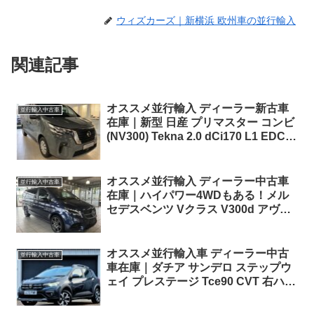
ウィズカーズ｜新横浜 欧州車の並行輸入
関連記事
オススメ並行輸入 ディーラー新古車
並行輸入中古車
在庫｜新型 日産 プリマスター コンビ
(NV300) Tekna 2.0 dCi170 L1 EDC (8
人乗り) 左ハンドル
オススメ並行輸入 ディーラー中古車
並行輸入中古車
在庫｜ハイパワー4WDもある！メル
セデスベンツ Vクラス V300d アヴァ
ンギャルド EDITION ロング AMG
4Matic 9G-Tronic 左ハンドル
オススメ並行輸入車 ディーラー中古
並行輸入中古車
車在庫｜ダチア サンデロ ステップウ
ェイ プレステージ Tce90 CVT 右ハン
ドル