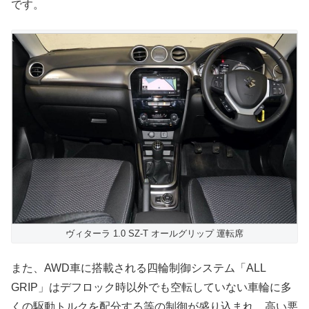
です。
ヴィターラ 1.0 SZ-T オールグリップ 運転席
また、AWD車に搭載される四輪制御システム「ALL
GRIP」はデフロック時以外でも空転していない車輪に多
くの駆動トルクを配分する等の制御が盛り込まれ、高い悪