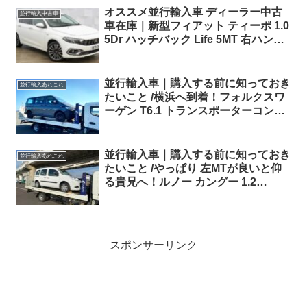
オススメ並行輸入車 ディーラー中古
並行輸入中古車
車在庫｜新型フィアット ティーポ 1.0
5Dr ハッチバック Life 5MT 右ハンド
ル
並行輸入車｜購入する前に知っておき
並行輸入あれこれ
たいこと /横浜へ到着！フォルクスワ
ーゲン T6.1 トランスポーターコン
ビ！
並行輸入車｜購入する前に知っておき
並行輸入あれこれ
たいこと /やっぱり 左MTが良いと仰
る貴兄へ！ルノー カングー 1.2
Limited 6MT 欧州仕様左ハンドルが横
浜に到着しました！！
スポンサーリンク