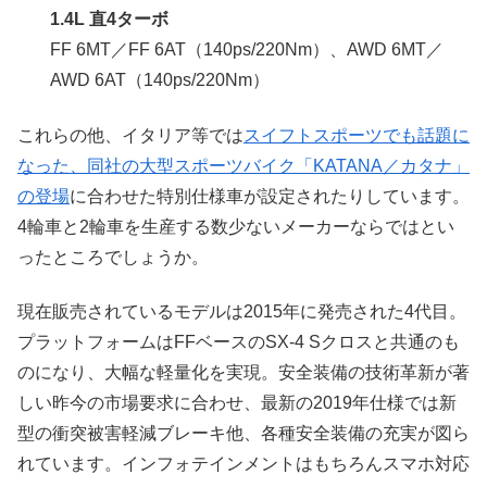
1.4L 直4ターボ
FF 6MT／FF 6AT（140ps/220Nm）、AWD 6MT／
AWD 6AT（140ps/220Nm）
これらの他、イタリア等では
スイフトスポーツでも話題に
なった、同社の大型スポーツバイク「KATANA／カタナ」
の登場
に合わせた特別仕様車が設定されたりしています。
4輪車と2輪車を生産する数少ないメーカーならではとい
ったところでしょうか。
現在販売されているモデルは2015年に発売された4代目。
プラットフォームはFFベースのSX-4 Sクロスと共通のも
のになり、大幅な軽量化を実現。安全装備の技術革新が著
しい昨今の市場要求に合わせ、最新の2019年仕様では新
型の衝突被害軽減ブレーキ他、各種安全装備の充実が図ら
れています。インフォテインメントはもちろんスマホ対応