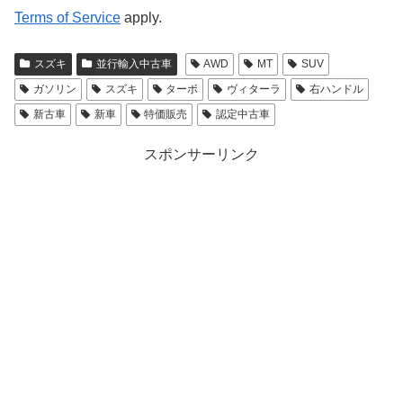
Terms of Service
apply.
スズキ
並行輸入中古車
AWD
MT
SUV
ガソリン
スズキ
ターボ
ヴィターラ
右ハンドル
新古車
新車
特価販売
認定中古車
スポンサーリンク