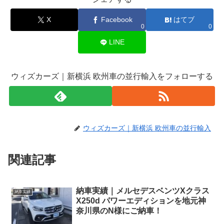
X
Facebook
はてブ
0
0
LINE
ウィズカーズ｜新横浜 欧州車の並行輸入をフォローする
ウィズカーズ｜新横浜 欧州車の並行輸入
関連記事
納車実績｜メルセデスベンツXクラス
納車実績
X250d パワーエディションを地元神
奈川県のN様にご納車！