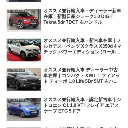
オススメ並行輸入車・ディーラー新車
並行輸入中古車
在庫｜新型日産ジューク1.0 DiG-T
Tekna 5dr 7DCT 右ハンドル
オススメ並行輸入車・新古車在庫｜メ
並行輸入中古車
ルセデス・ベンツ Xクラス X350d 4マ
チック パワーエディション (ロールシ
ャッター・荷台ライナー付き) パドル
シフト付き7G-TRONIC PLUS 左ハン
ドル
オススメ並行輸入車 ディーラー中古
並行輸入中古車
車在庫｜コンパクト＆MT！ フィアッ
ト ティーポ 1.0 Life 5Dr 5MT 右ハン
ドル
オススメ並行輸入車・認定新古車｜シ
並行輸入中古車
トロエン C1 1.0 VTI フレイア エアス
ケープ ETG 5ドア