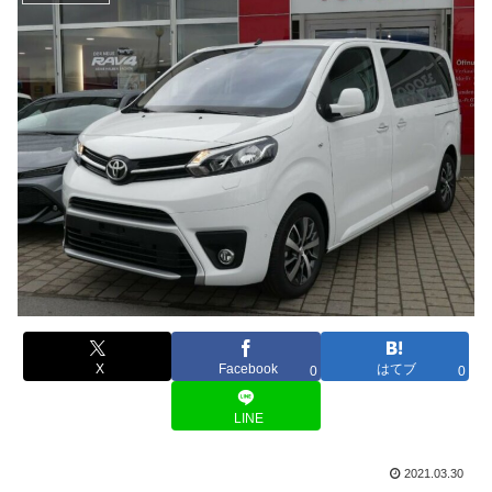
X
Facebook
はてブ
0
0
LINE
2021.03.30