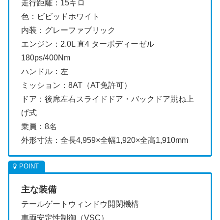
走行距離：15キロ
色：ビビッドホワイト
内装：グレーファブリック
エンジン：2.0L 直4 ターボディーゼル
180ps/400Nm
ハンドル：左
ミッション：8AT（AT免許可）
ドア：後席左右スライドドア・バックドア跳ね上
げ式
乗員：8名
外形寸法：全長4,959×全幅1,920×全高1,910mm
主な装備
テールゲートウィンドウ開閉機構
車両安定性制御（VSC）