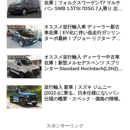
在庫｜フォルクスワーゲンT7 マルチ
バン SWB 1.5TSI 7DSG 7人乗り 左ハ
ンドル
オススメ並行輸入車 ディーラー新古
並行輸入中古車
車在庫｜EV化に伴い低走行ガソリン
ターボ最終！プジョー リフター アリ
ュール 1.2 PureTech 130 EAT8 L2(ロ
ングボディ7人乗り)左ハンドル
オススメ並行輸入 ディーラー中古車
並行輸入中古車
在庫｜新型メルセデスベンツ スプリ
ンター Standard Hochdach(L2H2)
316CDI RWD 6MT 左ハンドル
並行輸入 新車｜スズキ ジムニー
スズキ
(2022-)に乗る。日本仕様にないバン
仕様の概要・スペック・価格の情報。
スポンサーリンク