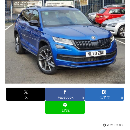
X
Facebook
はてブ
0
0
LINE
2021.03.03