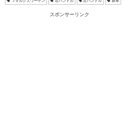
フォルクスワーゲン
右ハンドル
左ハンドル
新車
スポンサーリンク