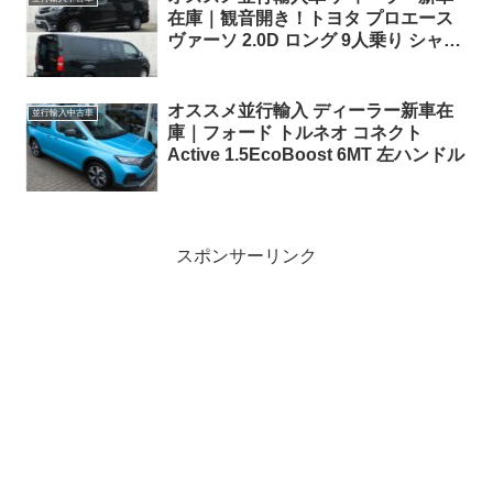
在庫｜観音開き！トヨタ プロエース
ヴァーソ 2.0D ロング 9人乗り シャト
ル 8AT 左ハンドル
オススメ並行輸入 ディーラー新車在
並行輸入中古車
庫｜フォード トルネオ コネクト
Active 1.5EcoBoost 6MT 左ハンドル
スポンサーリンク