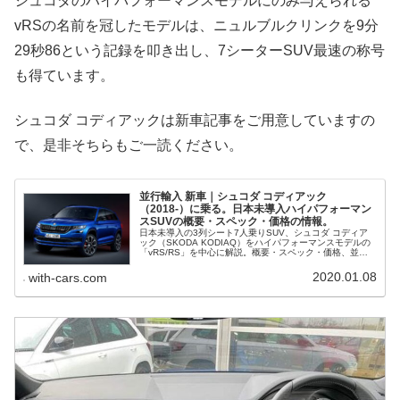
シュコダのハイパフォーマンスモデルにのみ与えられる
vRSの名前を冠したモデルは、ニュルブルクリンクを9分
29秒86という記録を叩き出し、7シーターSUV最速の称号
も得ています。
シュコダ コディアックは新車記事をご用意していますの
で、是非そちらもご一読ください。
並行輸入 新車｜シュコダ コディアック
（2018-）に乗る。日本未導入ハイパフォーマン
スSUVの概要・スペック・価格の情報。
日本未導入の3列シート7人乗りSUV、シュコダ コディア
ック（SKODA KODIAQ）をハイパフォーマンスモデルの
「vRS/RS」を中心に解説。概要・スペック・価格、並行
輸入で乗るための情報をご紹介。
2020.01.08
with-cars.com