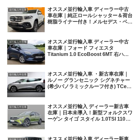
オススメ並行輸入車 ディーラー中古
並行輸入中古車
車在庫｜純正ロールシャッター＆荷台
樹脂ライナー付き！メルセデス・ベン
ツ Xクラス X250d 4マチック プログ
レッシブエディション 7AT 左ハンド
ル
オススメ並行輸入車 ディーラー中古
並行輸入中古車
車在庫｜フォード フィエスタ
Titanium 1.0 EcoBoost 6MT 右ハン
ドル
オススメ並行輸入車 ・新古車在庫｜
並行輸入中古車
ルノー グランセニック シグネチャー
(希少パノラミックルーフ付き) TCe
140 1.3 6MT 5ドア 右ハンドル 7人乗
り
オススメ並行輸入 ディーラー新古車
並行輸入中古車
在庫｜日本未導入！新型フォルクスワ
ーゲン タイゴ スタイル 1.0TSI 110PS
7DSG 左ハンドル
オススメ並行輸入車 ディーラー新車
並行輸入中古車