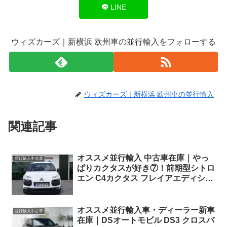
LINE
ウィズカーズ｜新横浜 欧州車の並行輸入をフォローする
ウィズカーズ｜新横浜 欧州車の並行輸入
関連記事
オススメ並行輸入 中古車在庫｜やっ
並行輸入中古車
ぱりカクタスが好き⑦！前期型シトロ
エン C4カクタス フレイアエディショ
ン 右ハンドル 1.2PureTech110 S&S
5MT
オススメ並行輸入車・ディーラー新車
並行輸入中古車
在庫｜DSオートモビル DS3 クロスバ