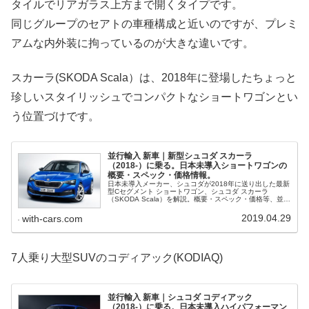
タイルでリアガラス上方まで開くタイプです。
同じグループのセアトの車種構成と近いのですが、プレミ
アムな内外装に拘っているのが大きな違いです。
スカーラ(SKODA Scala）は、2018年に登場したちょっと
珍しいスタイリッシュでコンパクトなショートワゴンとい
う位置づけです。
並行輸入 新車｜新型シュコダ スカーラ
（2018-）に乗る。日本未導入ショートワゴンの
概要・スペック・価格情報。
日本未導入メーカー、シュコダが2018年に送り出した最新
型Cセグメント ショートワゴン、シュコダ スカーラ
（SKODA Scala）を解説。概要・スペック・価格等、並行
輸入で乗るための情報をご紹介。
2019.04.29
with-cars.com
7人乗り大型SUVのコディアック(KODIAQ)
並行輸入 新車｜シュコダ コディアック
（2018-）に乗る。日本未導入ハイパフォーマン