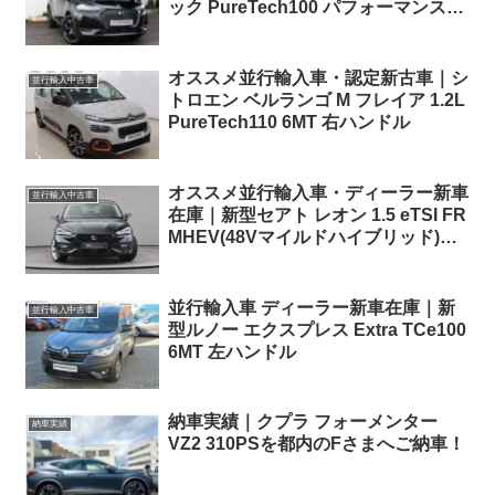
ック PureTech100 パフォーマンスラ
イン 6MT 右ハンドル
オススメ並行輸入車・認定新古車｜シ
並行輸入中古車
トロエン ベルランゴ M フレイア 1.2L
PureTech110 6MT 右ハンドル
オススメ並行輸入車・ディーラー新車
並行輸入中古車
在庫｜新型セアト レオン 1.5 eTSI FR
MHEV(48Vマイルドハイブリッド)
7DSG 右ハンドル
並行輸入車 ディーラー新車在庫｜新
並行輸入中古車
型ルノー エクスプレス Extra TCe100
6MT 左ハンドル
納車実績｜クプラ フォーメンター
納車実績
VZ2 310PSを都内のFさまへご納車！