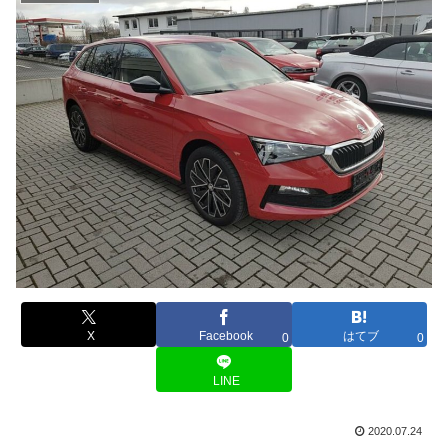
X
Facebook
はてブ
0
0
LINE
2020.07.24