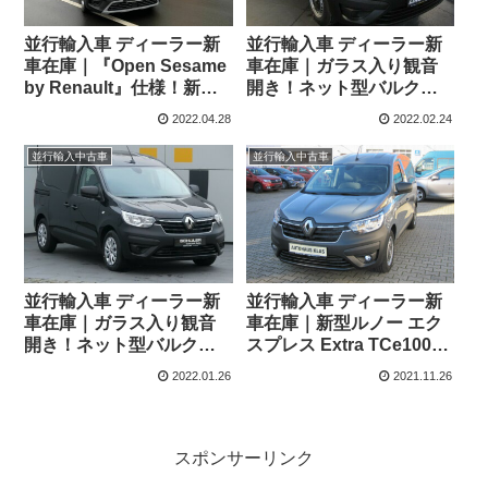
並行輸入車 ディーラー新
並行輸入車 ディーラー新
車在庫｜『Open Sesame
車在庫｜ガラス入り観音
by Renault』仕様！新型
開き！ネット型バルクヘ
ルノー カングー ・バン ラ
ッド！新型ルノー エクス
2022.04.28
2022.02.24
ピッドⅢ Extra TCe100
プレス Extra TCe100 6MT
6MT 左ハンドル
左ハンドル
並行輸入中古車
並行輸入中古車
並行輸入車 ディーラー新
並行輸入車 ディーラー新
車在庫｜ガラス入り観音
車在庫｜新型ルノー エク
開き！ネット型バルクヘ
スプレス Extra TCe100
ッド！新型ルノー エクス
6MT 左ハンドル
2022.01.26
2021.11.26
プレス Extra TCe100 6MT
左ハンドル
スポンサーリンク