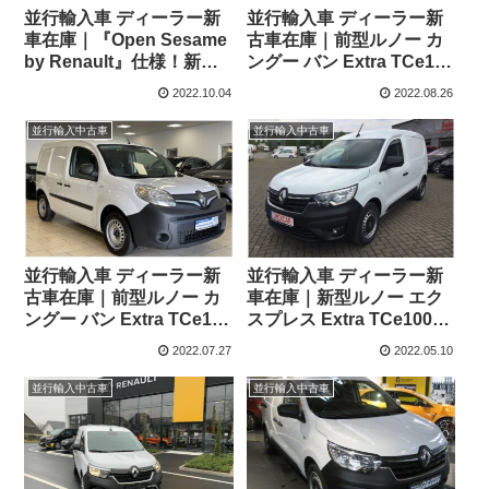
並行輸入車 ディーラー新
並行輸入車 ディーラー新
車在庫｜『Open Sesame
古車在庫｜前型ルノー カ
by Renault』仕様！新型
ングー バン Extra TCe115
ルノー カングー ・バン ラ
6MT 左ハンドル
2022.10.04
2022.08.26
ピッドⅢ EDITION ONE
TCe100 6MT 左ハンドル
並行輸入中古車
並行輸入中古車
並行輸入車 ディーラー新
並行輸入車 ディーラー新
古車在庫｜前型ルノー カ
車在庫｜新型ルノー エク
ングー バン Extra TCe115
スプレス Extra TCe100
6MT 左ハンドル
6MT 左ハンドル
2022.07.27
2022.05.10
並行輸入中古車
並行輸入中古車