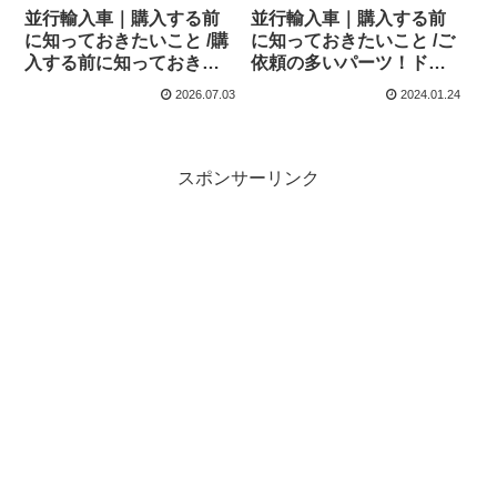
並行輸入車｜購入する前
並行輸入車｜購入する前
に知っておきたいこと /購
に知っておきたいこと /ご
入する前に知っておきた
依頼の多いパーツ！ドイ
いこと /ご依頼の多いパー
ツの老舗カスタムメーカ
2026.07.03
2024.01.24
ツ アルピーヌ A110欧州の
ーdelta4×4！
純正部品やカスタム・チ
ューニングパーツも何と
かなる！②
スポンサーリンク