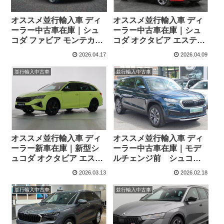
オススメ並行輸入車 ディ
オススメ並行輸入車 ディ
ーラー中古車在庫｜シュ
ーラー中古車在庫｜シュ
コダ ファビア モンテカル
コダ オクタビア エステー
ロ 1.0TSI 110ps 6MT 右ハ
ト2.0TSI vRS 7DSG 右ハ
2026.04.17
2026.04.09
ンドル
ンドル
並行輸入中古車
並行輸入中古車
オススメ並行輸入車 ディ
オススメ並行輸入車 ディ
ーラー新車在庫｜新型シ
ーラー中古車在庫｜モデ
ュコダ オクタビア エステ
ルチェンジ前 シュコダ
ート 2.0TSI RS 7DSG 左
コディアック 2.0 TDI SE
2026.03.13
2026.02.18
ハンドル
Drive DSG 4WD 7人乗り
7DSG 右ハンドル
並行輸入中古車
並行輸入中古車