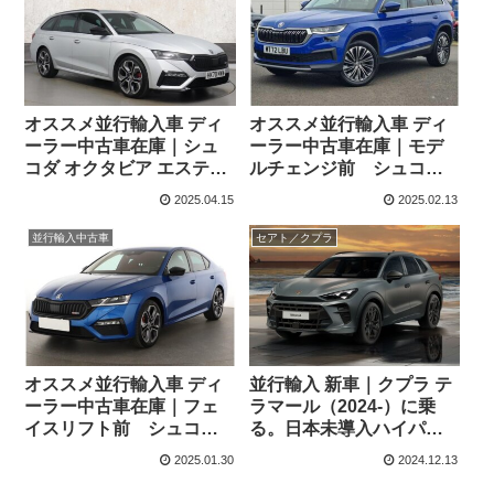
オススメ並行輸入車 ディ
オススメ並行輸入車 ディ
ーラー中古車在庫｜シュ
ーラー中古車在庫｜モデ
コダ オクタビア エステー
ルチェンジ前 シュコダ
ト2.0TSI vRS 7DSG 右ハ
コディアック 1.5 TSI SE L
2025.04.15
2025.02.13
ンドル
Executive 7人乗り 7DSG
右ハンドル
並行輸入中古車
セアト／クプラ
オススメ並行輸入車 ディ
並行輸入 新車｜クプラ テ
ーラー中古車在庫｜フェ
ラマール（2024-）に乗
イスリフト前 シュコダ
る。日本未導入ハイパフ
オクタビア 2.0TSI RS
ォーマンスSUVの概要・
2025.01.30
2024.12.13
7DSG 左ハンドル
スペック・価格の情報。