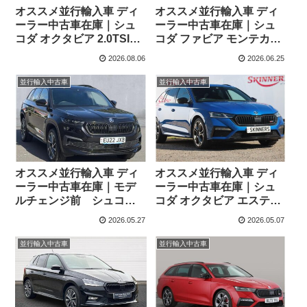
オススメ並行輸入車 ディ
オススメ並行輸入車 ディ
ーラー中古車在庫｜シュ
ーラー中古車在庫｜シュ
コダ オクタビア 2.0TSI
コダ ファビア モンテカル
vRS 7DSG 右ハンドル
ロ 1.0TSI 110ps 6MT 右ハ
2026.08.06
2026.06.25
ンドル
並行輸入中古車
並行輸入中古車
オススメ並行輸入車 ディ
オススメ並行輸入車 ディ
ーラー中古車在庫｜モデ
ーラー中古車在庫｜シュ
ルチェンジ前 シュコダ
コダ オクタビア エステー
コディアック 2.0 TDI
ト2.0TSI vRS 7DSG 右ハ
2026.05.27
2026.05.07
SportLine DSG 4WD 7人
ンドル
乗り 7DSG 右ハンドル
並行輸入中古車
並行輸入中古車