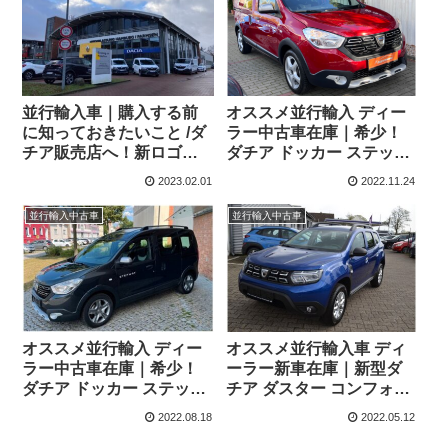
並行輸入車｜購入する前
オススメ並行輸入 ディー
に知っておきたいこと /ダ
ラー中古車在庫｜希少！
チア販売店へ！新ロゴ＆
ダチア ドッカー ステップ
新カラー確認！
ウェイプラスTCe 130
2023.02.01
2022.11.24
6MT 左ハンドル
並行輸入中古車
並行輸入中古車
オススメ並行輸入 ディー
オススメ並行輸入車 ディ
ラー中古車在庫｜希少！
ーラー新車在庫｜新型ダ
ダチア ドッカー ステップ
チア ダスター コンフォー
ウェイプラスTCe 130
ト 1.3 TCe150 6MT 4WD
2022.08.18
2022.05.12
6MT 左ハンドル
左ハンドル