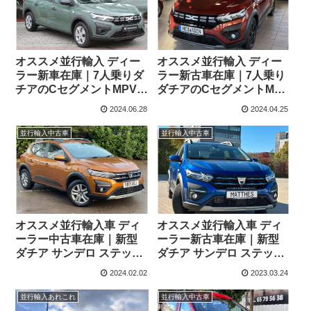
オススメ並行輸入 ディー
オススメ並行輸入 ディー
ラー新車在庫｜7人乗りダ
ラー新古車在庫｜7人乗り
チアのCセグメントMPVモ
ダチアのCセグメントMPV
デル ダチア ジョガー エッ
モデル ダチア ジョガー エ
2024.06.28
2024.04.25
センシャル TCe110 6MT
クストリーム TCe110
左ハンドル
6MT 左ハンドル
並行輸入中古車
並行輸入中古車
オススメ並行輸入車 ディ
オススメ並行輸入車 ディ
ーラー中古車在庫｜新型
ーラー新古車在庫｜新型
ダチア サンデロ ステップ
ダチア サンデロ ステップ
ウェイ コンフォート
ウェイ コンフォート
2024.02.02
2023.03.24
Tce90 CVT 右ハンドル
Tce90 6MT 左ハンドル
並行輸入あれこれ
並行輸入中古車