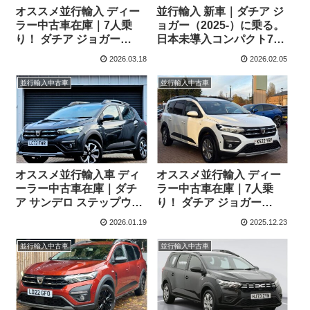
オススメ並行輸入 ディー
並行輸入 新車｜ダチア ジ
ラー中古車在庫｜7人乗
ョガー（2025-）に乗る。
り！ ダチア ジョガー
日本未導入コンパクト7シ
EXTREME TCe110 6MT
ーターMPVの概要・スペ
2026.03.18
2026.02.05
右ハンドル
ック・価格の情報。
並行輸入中古車
並行輸入中古車
オススメ並行輸入車 ディ
オススメ並行輸入 ディー
ーラー中古車在庫｜ダチ
ラー中古車在庫｜7人乗
ア サンデロ ステップウェ
り！ ダチア ジョガー
イ プレステージ Tce90
Comfort TCe110 6MT 右
2026.01.19
2025.12.23
CVT 右ハンドル
ハンドル
並行輸入中古車
並行輸入中古車