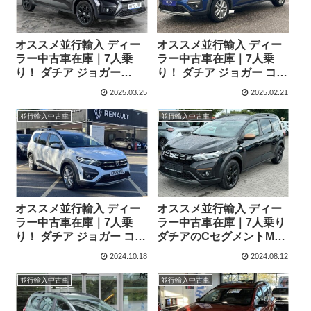
オススメ並行輸入 ディー
オススメ並行輸入 ディー
ラー中古車在庫｜7人乗
ラー中古車在庫｜7人乗
り！ ダチア ジョガー
り！ ダチア ジョガー コン
Extreme SE TCe110 6MT
フォート TCe110 6MT 右
2025.03.25
2025.02.21
右ハンドル
ハンドル
並行輸入中古車
並行輸入中古車
オススメ並行輸入 ディー
オススメ並行輸入 ディー
ラー中古車在庫｜7人乗
ラー中古車在庫｜7人乗り
り！ ダチア ジョガー コン
ダチアのCセグメントMPV
フォート TCe110 6MT 右
モデル ダチア ジョガー エ
2024.10.18
2024.08.12
ハンドル
クストリーム TCe110
6MT 左ハンドル
並行輸入中古車
並行輸入中古車