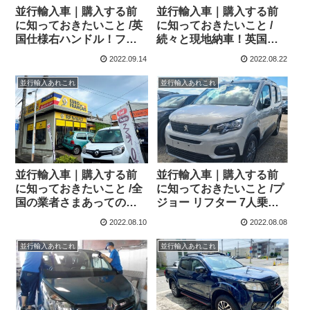
並行輸入車｜購入する前
並行輸入車｜購入する前
に知っておきたいこと /英
に知っておきたいこと /
国仕様右ハンドル！フォ
続々と現地納車！英国仕
ルクスワーゲン T6.1 カラ
様右ハンドル メルセデス
2022.09.14
2022.08.22
ベル エグゼクティブが横
ベンツ Xクラス X350/セア
浜港へ到着！
ト レオンが横浜へ向け
並行輸入あれこれ
並行輸入あれこれ
て！
並行輸入車｜購入する前
並行輸入車｜購入する前
に知っておきたいこと /全
に知っておきたいこと /プ
国の業者さまあってのウ
ジョー リフター 7人乗り
ィズトレーディングで
ロング 最後のガソリンエ
2022.08.10
2022.08.08
す！名古屋の老舗ユーロ
ンジン車 日本へ出航！
フランセさま
並行輸入あれこれ
並行輸入あれこれ