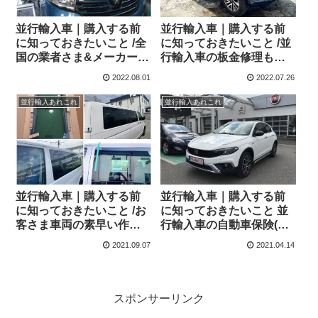
並行輸入車｜購入する前
並行輸入車｜購入する前
に知っておきたいこと /全
に知っておきたいこと /並
国の業者さま&メーカーさ
行輸入車の板金修理もお
まからのご依頼！
任せ！日産ナバラ&シトロ
2022.08.01
2022.07.26
エン スペースツアラー
並行輸入あれこれ
並行輸入あれこれ
並行輸入車｜購入する前
並行輸入車｜購入する前
に知っておきたいこと /お
に知っておきたいこと 並
客さま車両の素早い作
行輸入車の自動車保険(車
業！/全国の業者さんの迅
両保険)加入/ フィアット
2021.09.07
2021.04.14
速な対応に感謝！
ティーポ クロス現地納車
完了！
スポンサーリンク