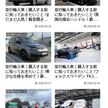
並行輸入車｜購入する前
並行輸入車｜購入する前
に知っておきたいこと /ま
に知っておきたいこと /英
だまだ人気！観音開き！
国仕様右ハンドル！新型
フォルクスワーゲン T6.1
フォルクスワーゲン T7カ
2026.06.19
2026.05.20
コンビ横浜へ向けて出
リフォルニアを東京都のA
港！！
さまへご納車させていた
並行輸入あれこれ
並行輸入あれこれ
だきました！
並行輸入車｜購入する前
並行輸入車｜購入する前
に知っておきたいこと /希
に知っておきたいこと /フ
少な仕様を求めて！新型
ォルクスワーゲン T6.1カ
フォルクスワーゲン キャ
ラベル！ダウンスプリン
2026.03.27
2026.03.20
ディ Edition ！！Soest(ゾ
グキット＆ホイール＋タ
ースト)から現地納車され
イヤ交換！
並行輸入あれこれ
並行輸入あれこれ
ました！