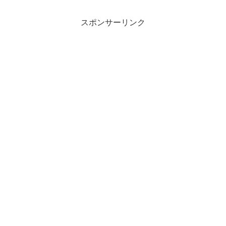
フ)
要・スペック・価格の情
報。
スポンサーリンク