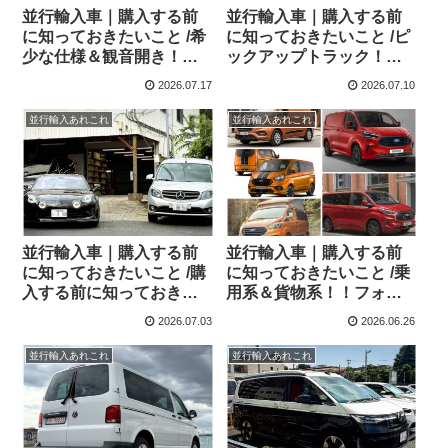
並行輸入車｜購入する前
並行輸入車｜購入する前
に知っておきたいこと /希
に知っておきたいこと /ピ
少な仕様＆観音開き！フ
ックアップトラック！！
ォルクスワーゲン キャデ
フォード レンジャー＆レ
2026.07.17
2026.07.10
ィ Edition 横浜に到着！！
ンジャー ラプター シリー
ズのまとめ！
並行輸入あれこれ
並行輸入あれこれ
並行輸入車｜購入する前
並行輸入車｜購入する前
に知っておきたいこと /購
に知っておきたいこと /乗
入する前に知っておきた
用系＆貨物系！！フォー
いこと /ご依頼の多いパー
ド トルネオカスタム＆ト
2026.07.03
2026.06.26
ツ アルピーヌ A110欧州の
ランジットカスタムシリ
純正部品やカスタム・チ
ーズのまとめ！
並行輸入あれこれ
並行輸入あれこれ
ューニングパーツも何と
かなる！②