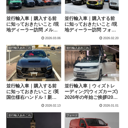
並行輸入車｜購入する前
並行輸入車｜購入する前
に知っておきたいこと /現
に知っておきたいこと /現
地ディーラー訪問 メルセ
地ディーラー訪問 フォー
デスベンツ コマーシャル
ド コマーシャルショップ
2026.03.06
2026.02.20
ショップ ディーラーへ！
ディーラーへ！
並行輸入あれこれ
並行輸入あれこれ
並行輸入車｜購入する前
並行輸入車｜ウィズトレ
に知っておきたいこと /英
ーディング(ウィズカーズ)
国仕様右ハンドル！新
2026年の年始ご挨拶/2026
型！Ford Mustang5.0 V8
年お正月キャンペーンの
2026.02.13
2026.01.01
GT SelShift 10 Speed
ご案内！
Automaticを広島県のNさ
並行輸入あれこれ
フォード
まへご納車させていただ
きました！