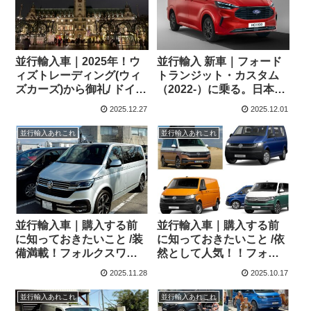
並行輸入車｜2025年！ウ
並行輸入 新車｜フォード
ィズトレーディング(ウィ
トランジット・カスタム
ズカーズ)から御礼/ ドイツ
（2022-）に乗る。日本未
の12月
導入LCVの概要・スペッ
2025.12.27
2025.12.01
ク・価格の情報。
並行輸入あれこれ
並行輸入あれこれ
並行輸入車｜購入する前
並行輸入車｜購入する前
に知っておきたいこと /装
に知っておきたいこと /依
備満載！フォルクスワー
然として人気！！フォル
ゲン T6.1マルチバンを長
クスワーゲン T6.1シリー
2025.11.28
2025.10.17
野県のOさまへご納車させ
ズのまとめ！
ていただきました！
並行輸入あれこれ
並行輸入あれこれ