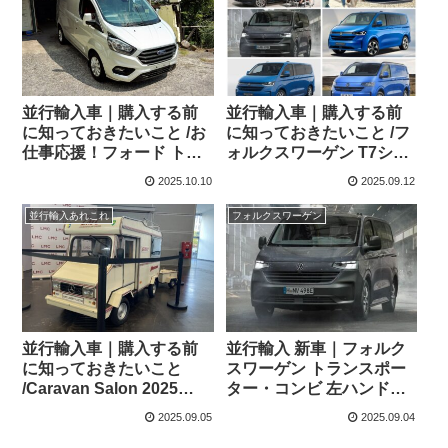
並行輸入車｜購入する前
並行輸入車｜購入する前
に知っておきたいこと /お
に知っておきたいこと /フ
仕事応援！フォード トラ
ォルクスワーゲン T7シリ
ンジットカスタム パネル
ーズの説明記事が揃いま
2025.10.10
2025.09.12
バンを千葉県のKさまへご
した！
納車させていただきまし
並行輸入あれこれ
フォルクスワーゲン
た！
並行輸入車｜購入する前
並行輸入 新車｜フォルク
に知っておきたいこと
スワーゲン トランスポー
/Caravan Salon 2025
ター・コンビ 左ハンドル
Düsseldorf(キャラバンサ
欧州仕様（2025-）に乗
2025.09.05
2025.09.04
ロン2025 デュッセルドル
る。日本未導入MPVの概