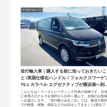
並行輸入あれこれ
並行輸入車｜購入する前に知っておきたいこ
と /英国仕様右ハンドル！フォルクスワーゲ
T6.1 カラベル エグゼクティブが横浜港へ到
着！
こんにちは！ウィズトレーディング代表の宮崎です。日
に未導入のクルマを海外から日本へ運んで、全国のお客
へお届けします。『並行輸入あれこれ』では、輸送や国
での検査、保険、保証などのお話をしてきました(過去ブ