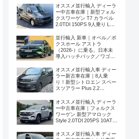
オススメ並行輸入 ディーラ
ー中古車在庫｜新型フォル
クスワーゲン T7 カラベル
2.0TDI 150PS 9人乗り LWB
8AT 左ハンドル
並行輸入 新車｜オペル／ボ
クスホール アストラ
（2026-）に乗る。日本未
導入ハッチバック／ワゴン
の概要・スペック・価格の
情報。
オススメ並行輸入車 ディー
ラー新古車在庫｜8人乗
り！新型シトロエン スペー
スツアラー Plus 2.2
BlueHDi 180 M 8AT 左ハン
ドル
オススメ並行輸入 ディーラ
ー中古車在庫｜フォルクス
ワーゲン 新型アマロック
Style 2.0TDI 205PS 10AT
右ハンドル
オススメ並行輸入車 ディー