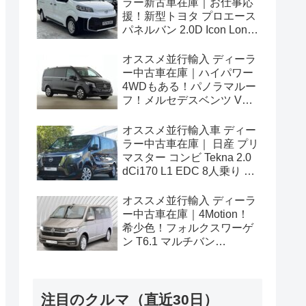
ラー新古車在庫｜お仕事応
援！新型トヨタ プロエース
パネルバン 2.0D Icon Long
3人乗り6MT 右ハンドル
オススメ並行輸入 ディーラ
ー中古車在庫｜ハイパワー
4WDもある！パノラマルー
フ！メルセデスベンツ Vク
ラス V300d アバンギャルド
ロング 4Matic 9G-Tronic 左
オススメ並行輸入車 ディー
ハンドル
ラー中古車在庫｜ 日産 プリ
マスター コンビ Tekna 2.0
dCi170 L1 EDC 8人乗り 左
ハンドル
オススメ並行輸入 ディーラ
ー中古車在庫｜4Motion！
希少色！フォルクスワーゲ
ン T6.1 マルチバン
Generation Six SWB 2.0TDI
204PS 7人乗り 7DSG 左ハ
ンドル
注目のクルマ（直近30日）