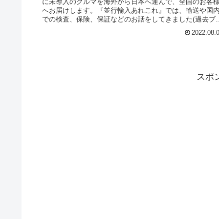
に未導入のクルマを海外から日本へ運んで、全国のお客
へお届けします。『並行輸入あれこれ』では、輸送や国
での検査、保険、保証などのお話をしてきました(過去ブ
グ参照)。今回は並行輸入車｜購入する前に知っておきた
2022.08.
こと /並行輸入車の板金修理もお任せ！日産ナバラ&シト
エン スペースツアラーの単独ブログです。ウィズトレー
ィング(ウィズカーズ)は、保険代理店として自社販売や他
社販売問わずに多くの並行輸入車保険加入のご依頼をい
だいております。万が一の事故、引き取りから修理まで
スポ
任せいただく事が出来ます。中でも、修理に必要な部品
抽出、手配、保険会社とのやり取りもお任せいただけま
す。販売(納車)後も、安心してお乗りいただけるよう努め
てまいります。お困りの方も、ご相談ください。