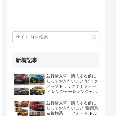
新着記事
並行輸入車｜購入する前に
知っておきたいこと /ピック
アップトラック！！フォー
ド レンジャー＆レンジャー
ラプター シリーズのまと
め！
並行輸入車｜購入する前に
知っておきたいこと /乗用系
＆貨物系！！フォード トル