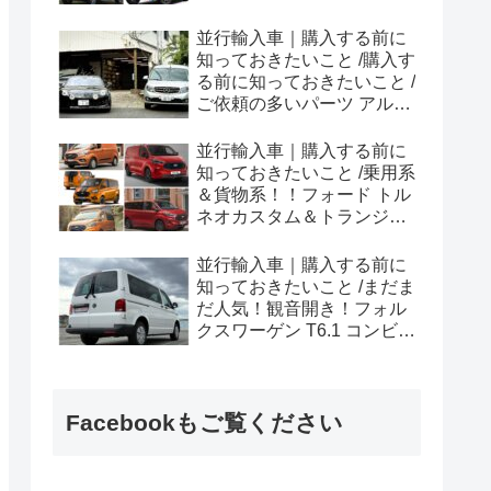
ラプター シリーズのまと
め！
並行輸入車｜購入する前に
知っておきたいこと /購入す
る前に知っておきたいこと /
ご依頼の多いパーツ アルピ
ーヌ A110欧州の純正部品
やカスタム・チューニング
並行輸入車｜購入する前に
パーツも何とかなる！②
知っておきたいこと /乗用系
＆貨物系！！フォード トル
ネオカスタム＆トランジッ
トカスタムシリーズのまと
め！
並行輸入車｜購入する前に
知っておきたいこと /まだま
だ人気！観音開き！フォル
クスワーゲン T6.1 コンビ横
浜へ向けて出港！！
Facebookもご覧ください