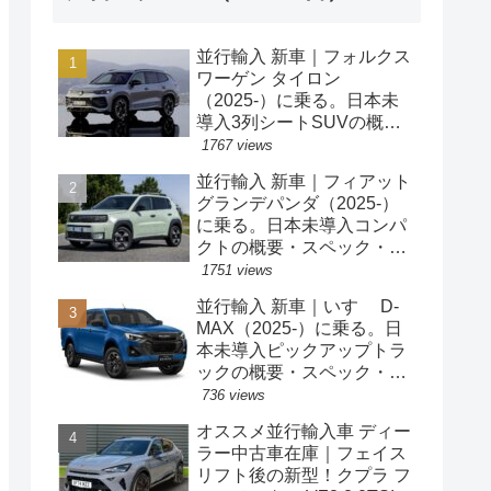
並行輸入 新車｜フォルクス
ワーゲン タイロン
（2025-）に乗る。日本未
導入3列シートSUVの概
要・スペック・価格の情
1767 views
報。
並行輸入 新車｜フィアット
グランデパンダ（2025-）
に乗る。日本未導入コンパ
クトの概要・スペック・価
格の情報。
1751 views
並行輸入 新車｜いすゞ D-
MAX（2025-）に乗る。日
本未導入ピックアップトラ
ックの概要・スペック・価
格の情報。
736 views
オススメ並行輸入車 ディー
ラー中古車在庫｜フェイス
リフト後の新型！クプラ フ