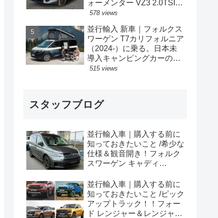
ォーメンター VZ3 2.0TSI
333PS 4Drive 7DSG 右ハン
578 views
ドル
並行輸入 新車｜フォルクス
ワーゲン T7カリフォルニア
（2024-）に乗る。日本未
導入キャンピングカーの概
要・スペック・価格の情
515 views
報。
スタッフブログ
並行輸入車｜購入する前に
知っておきたいこと /希少な
仕様＆観音開き！フォルク
スワーゲン キャディ
Edition 横浜に到着！！
並行輸入車｜購入する前に
知っておきたいこと /ピック
アップトラック！！フォー
ド レンジャー＆レンジャー