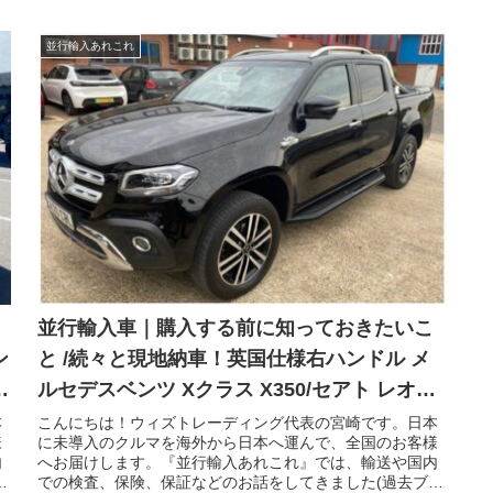
並行輸入あれこれ
並行輸入車｜購入する前に知っておきたいこ
ン
と /続々と現地納車！英国仕様右ハンドル メ
ルセデスベンツ Xクラス X350/セアト レオン
が横浜へ向けて！
本
こんにちは！ウィズトレーディング代表の宮崎です。日本
様
に未導入のクルマを海外から日本へ運んで、全国のお客様
内
へお届けします。『並行輸入あれこれ』では、輸送や国内
ロ
での検査、保険、保証などのお話をしてきました(過去ブロ