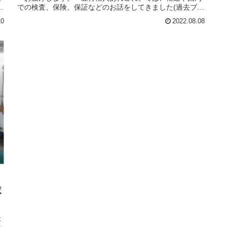
ロ
での検査、保険、保証などのお話をしてきました(過去ブロ
い
グ参照)。今回は並行輸入車｜購入する前に知っておきたい
10
2022.08.08
！
こと /プジョー リフター 7人乗りロング 最後のガソリンエ
ィ
ンジン車 日本へ出航！の単独ブログです。日本へも7人乗
りロングのEVバージョンの正規導入が決まって、待ち遠し
部
いリフター。既に欧州でガソリン及びディーゼルエンジン
方
の製造は終了し、EVへシフトしております。英国仕様右ハ
の
ンドル最後の新車オーダーをされたのは、神奈川県のHさ
せ
まです。世界的な半導体チップ不足での各社製造が遅れ、
トヨタ、フォルクスワーゲン、日産、ルノー、メルセデス
さ
など立ち上がりが早かったメーカーもある中で、遅いメー
さ
カーも存在します。製造が遅れる事数カ月、漸く完成し、
名
船積みされました。Hさまが拘ったプレミアムな仕様が完
ン
成しました。ピュアテック130 EAT8 7人乗りロング アリ
虜
ュールプレミアムにパールサンドカラー、アドバンスグリ
有
ップコントロール、ドライブアシストパック、マジックフ
。
ラットシートと一生大事にしたいクルマです。お待ちくだ
さっているHさま、ありがとうございます。新車の製造は
終了しましたが、ガソリンやディーゼルエンジンの新古車
や中古車のお探し可能です。左右ハンドルご指定の上、ご
依
相談下さい。お待ちしております。
本