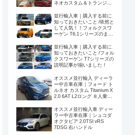
ネオカスタム＆トランジッ
トカスタムシリーズのまと
め！
並行輸入車｜購入する前に
知っておきたいこと /依然と
して人気！！フォルクスワ
ーゲン T6.1シリーズのまと
め！
並行輸入車｜購入する前に
知っておきたいこと /フォル
クスワーゲン T7シリーズの
説明記事が揃いました！
オススメ並行輸入 ディーラ
ー中古車在庫｜フォード ト
ルネオ カスタム Titanium X
2.0 6AT L2ロング ８人乗り
左ハンドル
オススメ並行輸入車 ディー
ラー中古車在庫｜シュコダ
オクタビア 2.0TSI vRS
7DSG 右ハンドル