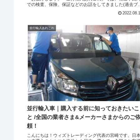
での検査、保険、保証などのお話をしてきました(過去ブ
グ参照)。今回は並行輸入車｜購入する前に知っておきた
2022.08.
こと /全国の業者さまあってのウィズトレーディングです
名古屋の老舗ユーロフランセさまの単独ブログです。ウ
ズトレーディング(ウィズカーズ)は、全国のクルマ好きの
並行輸入あれこれ
皆さまからご依頼をいただきます。納車後は、メンテ、
品供給、保険、板金と全てを承っております。また、遠
の場合は、お客さまが懇意にされている整備工場さまと
やり取りや、弊社全国の提携整備工場さまのご案内をさ
ていただきます。安心してお乗りいただくことが可能で
す。今回は、中部地方へのご納車です。周辺の整備工場
ま数件にご挨拶は欠かせません。名古屋近隣の整備工場
まや、欧州車専門ショップさまへ訪問です。そんな中、
古屋で欧州車と言えば、真っ先に浮かぶのがユーロフラ
セさまです。代表の欧州車への想いは、多くのファンを
にしています。安心してお任せのできるショップさま、
難いです。今後とも、どうぞ宜しくお願い申し上げます
並行輸入車｜購入する前に知っておきたいこ
と /全国の業者さま&メーカーさまからのご
頼！
こんにちは！ウィズトレーディング代表の宮崎です。日