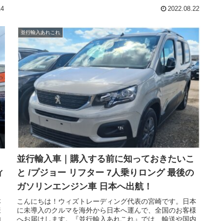
い
グ参照)。今回は並行輸入車｜購入する前に知っておきたい
14
2022.08.22
ラ
こと /続々と現地納車！英国仕様右ハンドル メルセデスベ
。
ンツ Xクラス X350/セアト レオンが横浜へ向けて！の単独
上
ブログです。新車の製造が終了後に世界的な人気が出たX
並行輸入あれこれ
到
クラスです。ウィズトレーディング(ウィズカーズ)でも人
行
気で、これまでに多くの新車や新古車、中古車のX350と
X250を輸入して参りました。今回は青森県のNさまのご依
き
頼で、市場に存在する極上のX350を手に入れました。そし
の
て、神奈川県のIさまご依頼のセアト レオンのお買い得新古
車です。拘りは、ネバダホワイトのFRスポーツ、走りが楽
しい6MTです。続々と英国のサプライヤーさんへ入荷で
す。横浜へ向けての輸出手続き、楽しみです。
並行輸入車｜購入する前に知っておきたいこ
ィ
と /プジョー リフター 7人乗りロング 最後の
ガソリンエンジン車 日本へ出航！
本
こんにちは！ウィズトレーディング代表の宮崎です。日本
様
に未導入のクルマを海外から日本へ運んで、全国のお客様
内
へお届けします。『並行輸入あれこれ』では、輸送や国内