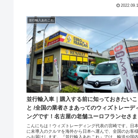
グ参照)。今回は並行輸入車｜購入する前に知っておきた
2022.09.
こと /英国仕様右ハンドル！フォルクスワーゲン T6.1 カ
ベル エグゼクティブが横浜港へ到着！の単独ブログです
T7マルチバンと併売中のT6.1、英国仕様右ハンドルの最
並行輸入あれこれ
級グレードであるカラベルのエグゼクティブが横浜港へ
着しました。早速、ガレージで各部のチェックと洗車を
いました。都内にお住いのYさま、SWBの最上級グレード
をお探しされていました。ブラックレザーオプション付
のフル装備です。T6.1は、ほぼ全てのタイプの導入実績
あるウィズトレーディング(ウィズカーズ)が安心お得と、
ご依頼くださいました！
並行輸入車｜購入する前に知っておきたいこ
と /全国の業者さまあってのウィズトレーデ
ングです！名古屋の老舗ユーロフランセさま
こんにちは！ウィズトレーディング代表の宮崎です。日
に未導入のクルマを海外から日本へ運んで、全国のお客
へお届けします。『並行輸入あれこれ』では、輸送や国