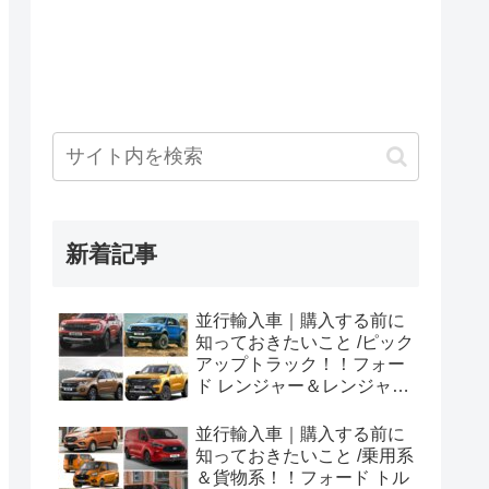
新着記事
並行輸入車｜購入する前に
知っておきたいこと /ピック
アップトラック！！フォー
ド レンジャー＆レンジャー
ラプター シリーズのまと
め！
並行輸入車｜購入する前に
知っておきたいこと /乗用系
＆貨物系！！フォード トル