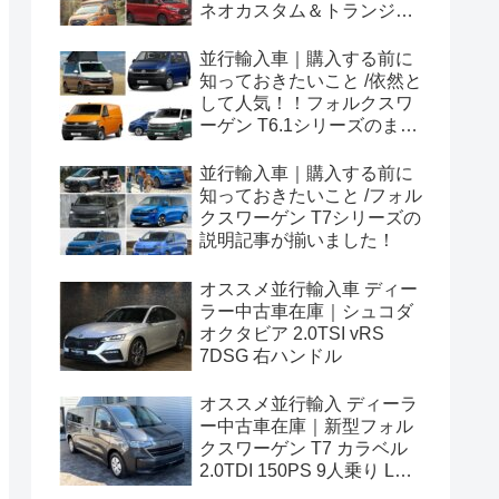
ネオカスタム＆トランジッ
トカスタムシリーズのまと
め！
並行輸入車｜購入する前に
知っておきたいこと /依然と
して人気！！フォルクスワ
ーゲン T6.1シリーズのまと
め！
並行輸入車｜購入する前に
知っておきたいこと /フォル
クスワーゲン T7シリーズの
説明記事が揃いました！
オススメ並行輸入車 ディー
ラー中古車在庫｜シュコダ
オクタビア 2.0TSI vRS
7DSG 右ハンドル
オススメ並行輸入 ディーラ
ー中古車在庫｜新型フォル
クスワーゲン T7 カラベル
2.0TDI 150PS 9人乗り LWB
8AT 左ハンドル