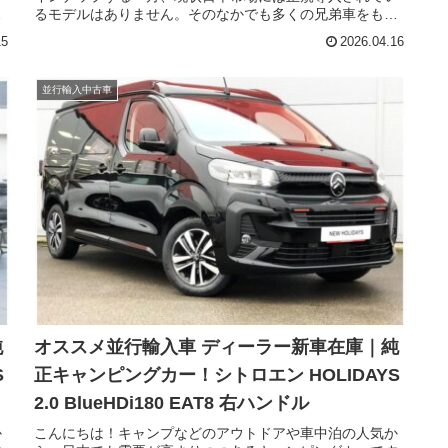
し
るモデルはありません。そのなかでも多くの兄弟車をもつ
日
モデルがフェイスリフトに加えて、新たなディーゼルユニ
15
2026.04.16
が
ットを採用し、完成度がさらに高まりました。今回はフェ
デ
イスリフト後のシトロエンのラージサイズMPV スペースツ
アラー（CITROEN Spacetourer）の現地新古車在庫です。
並行輸入中古車
純
オススメ並行輸入車 ディーラー新車在庫｜純
S
正キャンピングカー！シトロエン HOLIDAYS
2.0 BlueHDi180 EAT8 右ハンドル
か
こんにちは！キャンプなどのアウトドアや車中泊の人気か