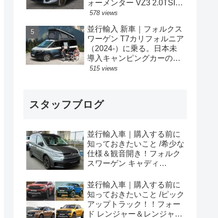
ォーメンター VZ3 2.0TSI
333PS 4Drive 7DSG 右ハン
578 views
ドル
並行輸入 新車｜フォルクス
ワーゲン T7カリフォルニア
（2024-）に乗る。日本未
導入キャンピングカーの概
要・スペック・価格の情
515 views
報。
スタッフブログ
並行輸入車｜購入する前に
知っておきたいこと /希少な
仕様＆観音開き！フォルク
スワーゲン キャディ
Edition 横浜に到着！！
並行輸入車｜購入する前に
知っておきたいこと /ピック
アップトラック！！フォー
ド レンジャー＆レンジャー