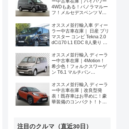
ー中古車在庫｜ハイパワー
4WDもある！パノラマルー
フ！メルセデスベンツ Vク
ラス V300d アバンギャルド
ロング 4Matic 9G-Tronic 左
オススメ並行輸入車 ディー
ハンドル
ラー中古車在庫｜ 日産 プリ
マスター コンビ Tekna 2.0
dCi170 L1 EDC 8人乗り 左
ハンドル
オススメ並行輸入 ディーラ
ー中古車在庫｜4Motion！
希少色！フォルクスワーゲ
ン T6.1 マルチバン
Generation Six SWB 2.0TDI
204PS 7人乗り 7DSG 左ハ
オススメ並行輸入 ディーラ
ンドル
ー中古車在庫｜改良型発
表！既存車はお早めに！豪
華装備のコンパクト！トヨ
タ アイゴX パルス 1.0VVT-i
CVT 左ハンドル
注目のクルマ（直近30日）