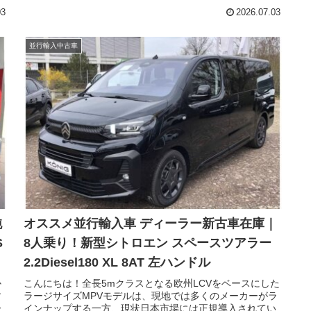
ニ
モデルがフェイスリフトに加えて、新たなディーゼルユニ
03
2026.07.03
ェ
ットを採用し、完成度がさらに高まりました。今回はフェ
ツ
イスリフト後のシトロエンのラージサイズMPV スペースツ
。
アラー（CITROEN Spacetourer）の現地新古車在庫です。
並行輸入中古車
純
オススメ並行輸入車 ディーラー新古車在庫｜
S
8人乗り！新型シトロエン スペースツアラー
2.2Diesel180 XL 8AT 左ハンドル
か
こんにちは！全長5mクラスとなる欧州LCVをベースにした
す
ラージサイズMPVモデルは、現地では多くのメーカーがラ
ー
インナップする一方、現状日本市場には正規導入されてい