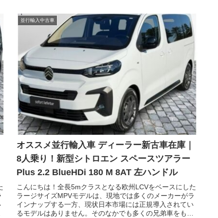
並行輸入中古車
｜
オススメ並行輸入車 ディーラー新古車在庫｜
8人乗り！新型シトロエン スペースツアラー
Plus 2.2 BlueHDi 180 M 8AT 左ハンドル
た
こんにちは！全長5mクラスとなる欧州LCVをベースにした
ラ
ラージサイズMPVモデルは、現地では多くのメーカーがラ
い
インナップする一方、現状日本市場には正規導入されてい
つ
るモデルはありません。そのなかでも多くの兄弟車をもつ