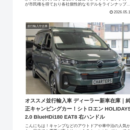
が市民権を得ており各社個性的なモデルをラインナップ
ています。そのような欧州人気市場に、シトロエンが休
2026.05.
を楽しむ一台を携えて参入しました。今回はシトロエン
リリースしたブランニューの純正キャンピングカー ホリ
イズ（CITROEN Holidays）の新車在庫のご紹介です。
並行輸入中古車
オススメ並行輸入車 ディーラー新車在庫｜
正キャンピングカー！シトロエン HOLIDAY
2.0 BlueHDi180 EAT8 右ハンドル
こんにちは！キャンプなどのアウトドアや車中泊の人気