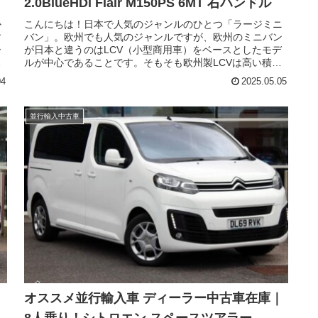
2.0BlueHDi Flair M150PS 6MT 右ハンドル
か
こんにちは！日本で人気のジャンルのひとつ「ラージミニ
す
バン」。欧州でも人気のジャンルですが、欧州のミニバン
ー
が日本と違うのはLCV（小型商用車）をベースとしたモデ
し
ルが中心であることです。そもそも欧州製LCVは高い積載
日
性と長距離を安定して走れる性能が求められるため、欧州
04
2025.05.05
が
のミニバンは自ずと高い実力を持ったモデルが揃ってきま
デ
す。今回はそのなかでもシトロエンのラージミニバンで欧
州でも人気のシトロエン スペースツアラー（CITROEN
並行輸入中古車
SPACETOURER）の現地ディーラー中古車在庫です。
｜
オススメ並行輸入車 ディーラー中古車在庫｜
8人乗り！シトロエン スペースツアラー