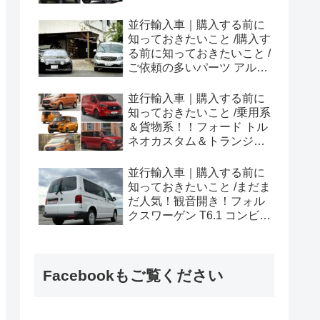
ラプター シリーズのまと
め！
並行輸入車｜購入する前に
知っておきたいこと /購入す
る前に知っておきたいこと /
ご依頼の多いパーツ アルピ
ーヌ A110欧州の純正部品
やカスタム・チューニング
並行輸入車｜購入する前に
パーツも何とかなる！②
知っておきたいこと /乗用系
＆貨物系！！フォード トル
ネオカスタム＆トランジッ
トカスタムシリーズのまと
め！
並行輸入車｜購入する前に
知っておきたいこと /まだま
だ人気！観音開き！フォル
クスワーゲン T6.1 コンビ横
浜へ向けて出港！！
Facebookもご覧ください