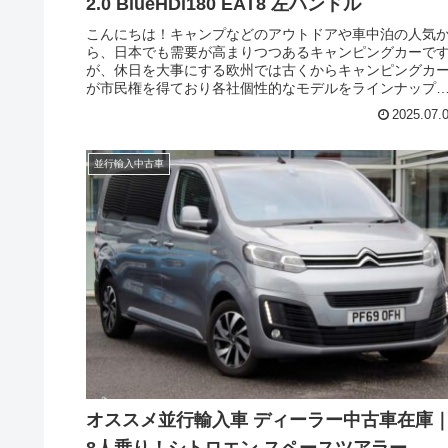
2.0 BlueHDi180 EAT8 左ハンドル
こんにちは！キャンプなどのアウトドアや車中泊の人気
ら、日本でも需要が高まりつつあるキャンピングカーで
が、休日を大事にする欧州では古くからキャンピングカ
が市民権を得ており各社個性的なモデルをラインナップ
ています。そのような欧州人気市場に、シトロエンが休
2025.07.
を楽しむ一台を携えて参入しました。今回はシトロエン
リリースしたブランニューの純正キャンピングカー ホリ
イズ（CITROEN Holidays）の新車在庫のご紹介です。
並行輸入中古車
オススメ並行輸入車 ディーラー中古車在庫
8人乗り！シトロエン スペースツアラー