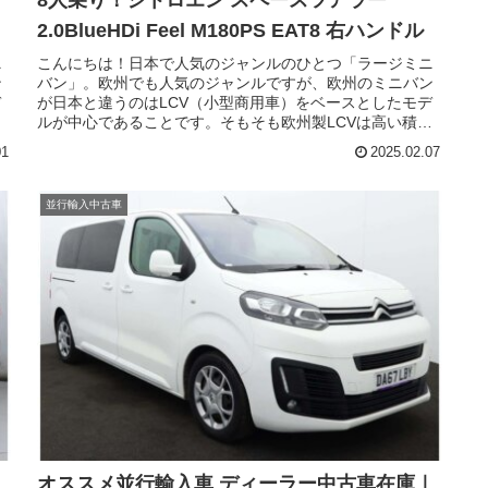
2.0BlueHDi Feel M180PS EAT8 右ハンドル
ニ
こんにちは！日本で人気のジャンルのひとつ「ラージミニ
ン
バン」。欧州でも人気のジャンルですが、欧州のミニバン
デ
が日本と違うのはLCV（小型商用車）をベースとしたモデ
載
ルが中心であることです。そもそも欧州製LCVは高い積載
州
性と長距離を安定して走れる性能が求められるため、欧州
01
2025.02.07
ま
のミニバンは自ずと高い実力を持ったモデルが揃ってきま
欧
す。今回はそのなかでもシトロエンのラージミニバンで欧
州でも人気のシトロエン スペースツアラー（CITROEN
並行輸入中古車
SPACETOURER）の現地ディーラー中古車在庫です。
｜
オススメ並行輸入車 ディーラー中古車在庫｜