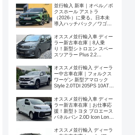
並行輸入 新車｜オペル／ボ
クスホール アストラ
（2026-）に乗る。日本未
導入ハッチバック／ワゴン
の概要・スペック・価格の
情報。
オススメ並行輸入車 ディー
ラー新古車在庫｜8人乗
り！新型シトロエン スペー
スツアラー Plus 2.2
BlueHDi 180 M 8AT 左ハン
ドル
オススメ並行輸入 ディーラ
ー中古車在庫｜フォルクス
ワーゲン 新型アマロック
Style 2.0TDI 205PS 10AT
右ハンドル
オススメ並行輸入車 ディー
ラー新古車在庫｜お仕事応
援！新型トヨタ プロエース
パネルバン 2.0D Icon Long
3人乗り6MT 右ハンドル
オススメ並行輸入 ディーラ