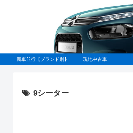
新車並行【ブランド別】
現地中古車
9シーター