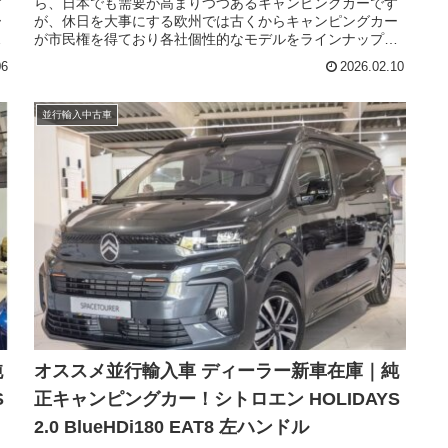
す
ら、日本でも需要が高まりつつあるキャンピングカーです
ー
が、休日を大事にする欧州では古くからキャンピングカー
し
が市民権を得ており各社個性的なモデルをラインナップし
日
ています。そのような欧州人気市場に、シトロエンが休日
06
2026.02.10
が
を楽しむ一台を携えて参入しました。今回はシトロエンが
デ
リリースしたブランニューの純正キャンピングカー ホリデ
イズ（CITROEN Holidays）の新車在庫のご紹介です。
並行輸入中古車
純
オススメ並行輸入車 ディーラー新車在庫｜純
S
正キャンピングカー！シトロエン HOLIDAYS
2.0 BlueHDi180 EAT8 左ハンドル