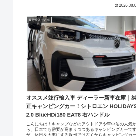
モデルがフェイスリフトに加えて、新たなディーゼルユ
2026.08.
ットを採用し、完成度がさらに高まりました。今回はフ
イスリフト後のシトロエンのラージサイズMPV スペース
アラー（CITROEN Spacetourer）の現地新古車在庫です
並行輸入中古車
オススメ並行輸入車 ディーラー新車在庫｜
正キャンピングカー！シトロエン HOLIDAY
2.0 BlueHDi180 EAT8 右ハンドル
こんにちは！キャンプなどのアウトドアや車中泊の人気
ら、日本でも需要が高まりつつあるキャンピングカーで
が、休日を大事にする欧州では古くからキャンピングカ