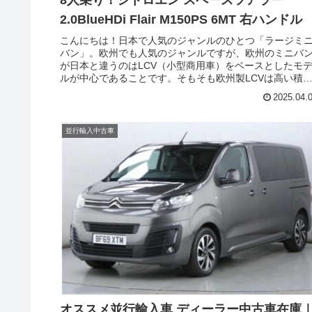
2.0BlueHDi Flair M150PS 6MT 右ハンドル
こんにちは！日本で人気のジャンルのひとつ「ラージミ
バン」。欧州でも人気のジャンルですが、欧州のミニバ
が日本と違うのはLCV（小型商用車）をベースとしたモ
ルが中心であることです。そもそも欧州製LCVは高い積
性と長距離を安定して走れる性能が求められるため、欧
2025.04.
のミニバンは自ずと高い実力を持ったモデルが揃ってき
す。今回はそのなかでもシトロエンのラージミニバンで
州でも人気のシトロエン スペースツアラー（CITROEN
並行輸入中古車
SPACETOURER）の現地ディーラー中古車在庫です。
オススメ並行輸入車 ディーラー中古車在庫