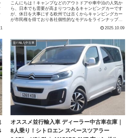
か
こんにちは！キャンプなどのアウトドアや車中泊の人気か
す
ら、日本でも需要が高まりつつあるキャンピングカーです
ー
が、休日を大事にする欧州では古くからキャンピングカー
し
が市民権を得ており各社個性的なモデルをラインナップし
日
ています。そのような欧州人気市場に、シトロエンが休日
21
2025.10.09
が
を楽しむ一台を携えて参入しました。今回はシトロエンが
デ
リリースしたブランニューの純正キャンピングカー ホリデ
イズ（CITROEN Holidays）の新車在庫のご紹介です。
並行輸入中古車
純
オススメ並行輸入車 ディーラー中古車在庫｜
S
8人乗り！シトロエン スペースツアラー