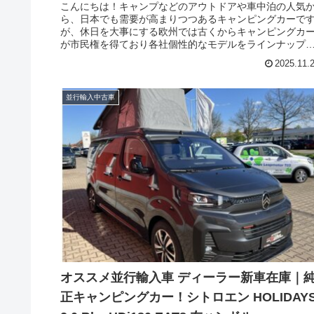
こんにちは！キャンプなどのアウトドアや車中泊の人気
ら、日本でも需要が高まりつつあるキャンピングカーで
が、休日を大事にする欧州では古くからキャンピングカ
が市民権を得ており各社個性的なモデルをラインナップ
ています。そのような欧州人気市場に、シトロエンが休
2025.11.
を楽しむ一台を携えて参入しました。今回はシトロエン
リリースしたブランニューの純正キャンピングカー ホリ
イズ（CITROEN Holidays）の新車在庫のご紹介です。
並行輸入中古車
オススメ並行輸入車 ディーラー新車在庫｜
正キャンピングカー！シトロエン HOLIDAY