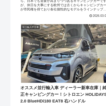
ら、日本でも需要が高まりつつあるキャンピングカーで
が、休日を大事にする欧州では古くからキャンピングカ
が市民権を得ており各社個性的なモデルをラインナップ
ています。そのような欧州人気市場に、シトロエンが休
2026.03.
を楽しむ一台を携えて参入しました。今回はシトロエン
リリースしたブランニューの純正キャンピングカー ホリ
イズ（CITROEN Holidays）の新車在庫のご紹介です。
並行輸入中古車
オススメ並行輸入車 ディーラー新車在庫｜
正キャンピングカー！シトロエン HOLIDAY
2.0 BlueHDi180 EAT8 右ハンドル