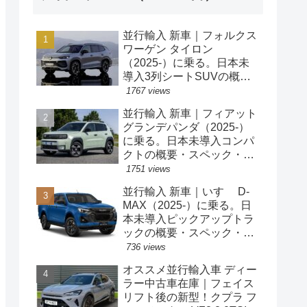
並行輸入 新車｜フォルクス
ワーゲン タイロン
（2025-）に乗る。日本未
導入3列シートSUVの概
要・スペック・価格の情
1767 views
報。
並行輸入 新車｜フィアット
グランデパンダ（2025-）
に乗る。日本未導入コンパ
クトの概要・スペック・価
格の情報。
1751 views
並行輸入 新車｜いすゞ D-
MAX（2025-）に乗る。日
本未導入ピックアップトラ
ックの概要・スペック・価
格の情報。
736 views
オススメ並行輸入車 ディー
ラー中古車在庫｜フェイス
リフト後の新型！クプラ フ