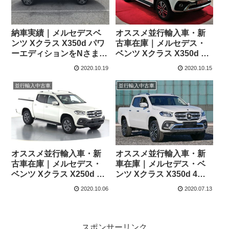
納車実績｜メルセデスベ
オススメ並行輸入車・新
ンツ Xクラス X350d パワ
古車在庫｜メルセデス・
ーエディションをNさま様
ベンツ Xクラス X350d 4
にご納車！
マチック パワーエディシ
2020.10.19
2020.10.15
ョン (ロールシャッター・
荷台ライナー付き) パドル
並行輸入中古車
並行輸入中古車
シフト付き7G-TRONIC
PLUS 左ハンドル
オススメ並行輸入車・新
オススメ並行輸入車・新
古車在庫｜メルセデス・
車在庫｜メルセデス・ベ
ベンツ Xクラス X250d 4
ンツ Xクラス X350d 4マ
マチック プログレッシブ
チック 7G-TronicPlus パ
2020.10.06
2020.07.13
スタイルパック付き7AT
ワーエディション 右ハン
左ハンドル
ドル
スポンサーリンク