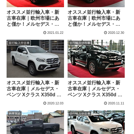
オススメ並行輸入車・新
オススメ並行輸入車・新
古車在庫｜欧州市場にあ
古車在庫｜欧州市場にあ
と僅か！メルセデス・ベ
と僅か！メルセデス・ベ
ンツ Xクラス X350d 4マ
ンツ Xクラス X350d 4マ
2021.01.22
2020.12.30
チック パワーエディショ
チック パワーエディショ
ン パドルシフト付き7G-
ン パドルシフト付き7G-
並行輸入中古車
並行輸入中古車
TRONIC PLUS 左ハンド
TRONIC PLUS 左ハンド
ル
ル
オススメ並行輸入車・新
オススメ並行輸入車・新
古車在庫｜メルセデス・
古車在庫｜メルセデス・
ベンツ Xクラス X350d 4
ベンツ Xクラス X350d 4
マチック パワーエディシ
マチック パワーエディシ
2020.12.03
2020.11.11
ョン (パールホワイト) パ
ョン (ロールシャッター・
ドルシフト付き7G-
荷台ライナー付き) パドル
納車実績
並行輸入中古車
TRONIC PLUS 左ハンド
シフト付き7G-TRONIC
ル
PLUS 左ハンドル