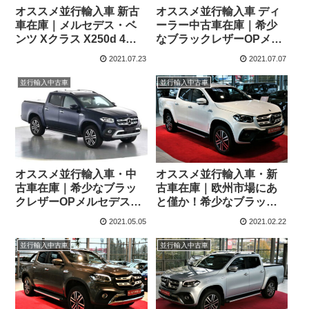
オススメ並行輸入車 新古
オススメ並行輸入車 ディ
車在庫｜メルセデス・ベ
ーラー中古車在庫｜希少
ンツ Xクラス X250d 4マ
なブラックレザーOPメル
チック パワーエディショ
セデス・ベンツ Xクラス
2021.07.23
2021.07.07
ン スタイルバー/ハードカ
X350d 4マチック パワー
バー付き7AT 左ハンドル
エディション パドルシフ
並行輸入中古車
並行輸入中古車
ト付き7G-TRONIC PLUS
左ハンドル
オススメ並行輸入車・中
オススメ並行輸入車・新
古車在庫｜希少なブラッ
古車在庫｜欧州市場にあ
クレザーOPメルセデス・
と僅か！希少なブラック
ベンツ Xクラス X350d 4
レザーOPメルセデス・ベ
2021.05.05
2021.02.22
マチック パワーエディシ
ンツ Xクラス X350d 4マ
ョン パドルシフト付き7G-
チック パワーエディショ
並行輸入中古車
並行輸入中古車
TRONIC PLUS 左ハンド
ン パドルシフト付き7G-
ル
TRONIC PLUS 左ハンド
ル