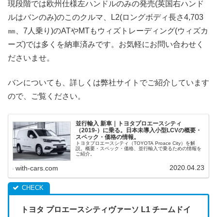
現段階では欧州仕様左ハンドルのみの発売(英国右ハンド
ルはバンのみ)のこのクルマ、L2(ロングボディ長さ4,703
㎜、7人乗り)のATやMTもウィズトレーディング(ウィズカ
ーズ)では多くを納車済みです。お気軽にお問い合わせく
ださいませ。
バンについても、詳しくは弊社サイトでご紹介しています
ので、ご覧ください。
並行輸入 新車｜トヨタプロエースシティ
（2019-）に乗る。日本未導入小型LCVの概要・
スペック・価格の情報。
トヨタプロエースシティ（TOYOTA Proace City）を解
説。概要・スペック・価格、並行輸入で乗るための情報を
ご紹介。
2020.04.23
with-cars.com
トヨタ プロエースシティヴァーソ L1 チームドイ