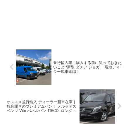
並行輸入車｜購入する前に知っておきた
いこと /新型 ダチア ジョガー 現地ディー
ラー現車確認！
オススメ並行輸入 ディーラー新車在庫｜
観音開きのプレミアムバン！ メルセデス
ベンツ Vito パネルバン 116CDI ロング
9G-Tronic 3人乗り 左ハンドル