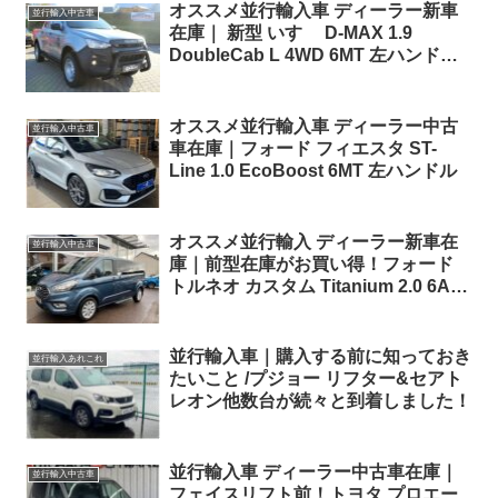
オススメ並行輸入車 ディーラー新車
並行輸入中古車
在庫｜ 新型 いすゞ D-MAX 1.9
DoubleCab L 4WD 6MT 左ハンドル
フロントグリルバー他装着スペシャル
モデル！
オススメ並行輸入車 ディーラー中古
並行輸入中古車
車在庫｜フォード フィエスタ ST-
Line 1.0 EcoBoost 6MT 左ハンドル
オススメ並行輸入 ディーラー新車在
並行輸入中古車
庫｜前型在庫がお買い得！フォード
トルネオ カスタム Titanium 2.0 6AT
８人乗り 左ハンドル
並行輸入車｜購入する前に知っておき
並行輸入あれこれ
たいこと /プジョー リフター&セアト
レオン他数台が続々と到着しました！
並行輸入車 ディーラー中古車在庫｜
並行輸入中古車
フェイスリフト前！トヨタ プロエー