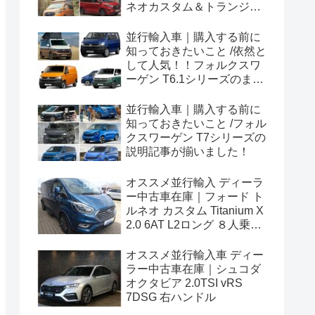
ネオカスタム＆トランジッ
トカスタムシリーズのまと
め！
並行輸入車｜購入する前に
知っておきたいこと /依然と
して人気！！フォルクスワ
ーゲン T6.1シリーズのまと
め！
並行輸入車｜購入する前に
知っておきたいこと /フォル
クスワーゲン T7シリーズの
説明記事が揃いました！
オススメ並行輸入 ディーラ
ー中古車在庫｜フォード ト
ルネオ カスタム Titanium X
2.0 6AT L2ロング ８人乗り
左ハンドル
オススメ並行輸入車 ディー
ラー中古車在庫｜シュコダ
オクタビア 2.0TSI vRS
7DSG 右ハンドル