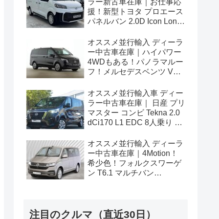
ラー新古車在庫｜お仕事応
援！新型トヨタ プロエース
パネルバン 2.0D Icon Long
3人乗り6MT 右ハンドル
オススメ並行輸入 ディーラ
ー中古車在庫｜ハイパワー
4WDもある！パノラマルー
フ！メルセデスベンツ Vク
ラス V300d アバンギャルド
ロング 4Matic 9G-Tronic 左
オススメ並行輸入車 ディー
ハンドル
ラー中古車在庫｜ 日産 プリ
マスター コンビ Tekna 2.0
dCi170 L1 EDC 8人乗り 左
ハンドル
オススメ並行輸入 ディーラ
ー中古車在庫｜4Motion！
希少色！フォルクスワーゲ
ン T6.1 マルチバン
Generation Six SWB 2.0TDI
204PS 7人乗り 7DSG 左ハ
ンドル
注目のクルマ（直近30日）