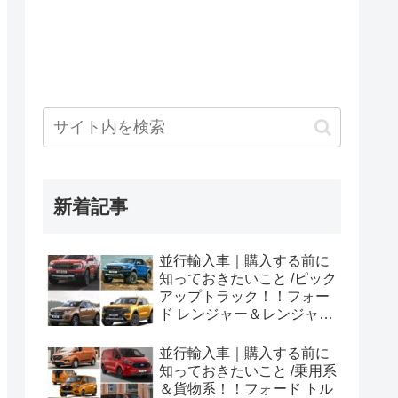
新着記事
並行輸入車｜購入する前に
知っておきたいこと /ピック
アップトラック！！フォー
ド レンジャー＆レンジャー
ラプター シリーズのまと
め！
並行輸入車｜購入する前に
知っておきたいこと /乗用系
＆貨物系！！フォード トル