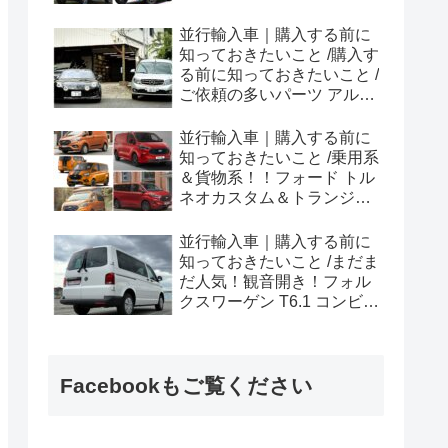
ラプター シリーズのまと
め！
並行輸入車｜購入する前に
知っておきたいこと /購入す
る前に知っておきたいこと /
ご依頼の多いパーツ アルピ
ーヌ A110欧州の純正部品
やカスタム・チューニング
並行輸入車｜購入する前に
パーツも何とかなる！②
知っておきたいこと /乗用系
＆貨物系！！フォード トル
ネオカスタム＆トランジッ
トカスタムシリーズのまと
め！
並行輸入車｜購入する前に
知っておきたいこと /まだま
だ人気！観音開き！フォル
クスワーゲン T6.1 コンビ横
浜へ向けて出港！！
Facebookもご覧ください