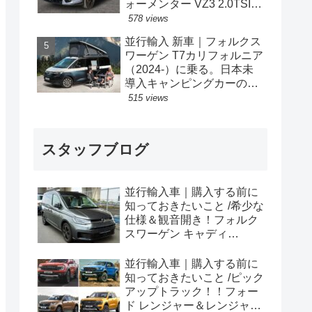
ォーメンター VZ3 2.0TSI
333PS 4Drive 7DSG 右ハン
578 views
ドル
並行輸入 新車｜フォルクス
ワーゲン T7カリフォルニア
（2024-）に乗る。日本未
導入キャンピングカーの概
要・スペック・価格の情
515 views
報。
スタッフブログ
並行輸入車｜購入する前に
知っておきたいこと /希少な
仕様＆観音開き！フォルク
スワーゲン キャディ
Edition 横浜に到着！！
並行輸入車｜購入する前に
知っておきたいこと /ピック
アップトラック！！フォー
ド レンジャー＆レンジャー