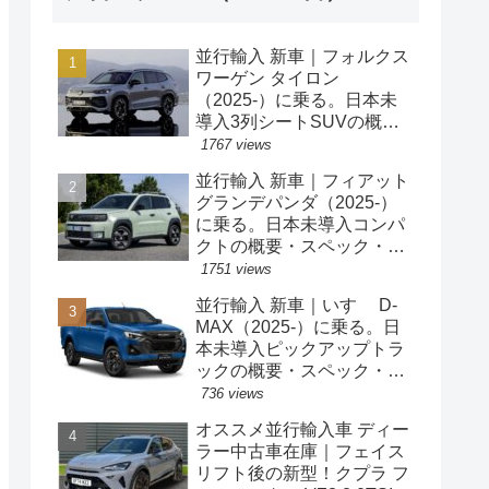
並行輸入 新車｜フォルクス
ワーゲン タイロン
（2025-）に乗る。日本未
導入3列シートSUVの概
要・スペック・価格の情
1767 views
報。
並行輸入 新車｜フィアット
グランデパンダ（2025-）
に乗る。日本未導入コンパ
クトの概要・スペック・価
格の情報。
1751 views
並行輸入 新車｜いすゞ D-
MAX（2025-）に乗る。日
本未導入ピックアップトラ
ックの概要・スペック・価
格の情報。
736 views
オススメ並行輸入車 ディー
ラー中古車在庫｜フェイス
リフト後の新型！クプラ フ