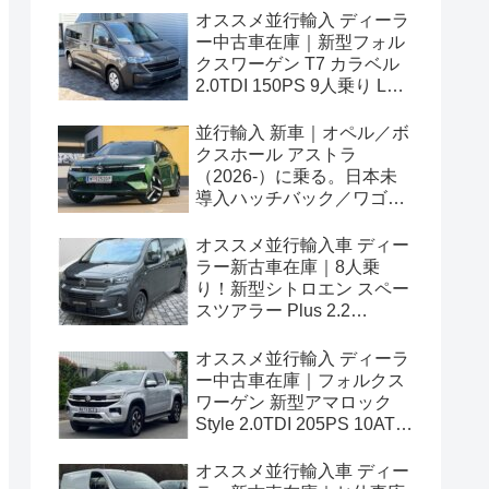
オススメ並行輸入 ディーラ
ー中古車在庫｜新型フォル
クスワーゲン T7 カラベル
2.0TDI 150PS 9人乗り LWB
8AT 左ハンドル
並行輸入 新車｜オペル／ボ
クスホール アストラ
（2026-）に乗る。日本未
導入ハッチバック／ワゴン
の概要・スペック・価格の
情報。
オススメ並行輸入車 ディー
ラー新古車在庫｜8人乗
り！新型シトロエン スペー
スツアラー Plus 2.2
BlueHDi 180 M 8AT 左ハン
ドル
オススメ並行輸入 ディーラ
ー中古車在庫｜フォルクス
ワーゲン 新型アマロック
Style 2.0TDI 205PS 10AT
右ハンドル
オススメ並行輸入車 ディー