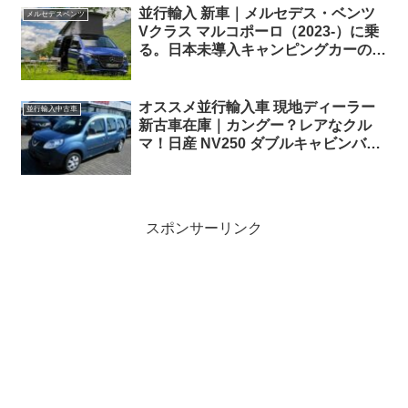
並行輸入 新車｜メルセデス・ベンツ
メルセデスベンツ
Vクラス マルコポーロ（2023-）に乗
る。日本未導入キャンピングカーの概
要・スペック・価格の情報。
オススメ並行輸入車 現地ディーラー
並行輸入中古車
新古車在庫｜カングー？レアなクル
マ！日産 NV250 ダブルキャビンバン
L2(ロングボディ) dCi115 6MT 左ハン
ドル
スポンサーリンク