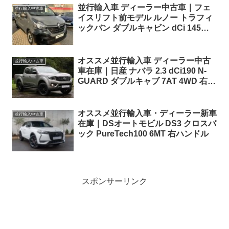
並行輸入車 ディーラー中古車｜フェ
並行輸入中古車
イスリフト前モデル ルノー トラフィ
ックバン ダブルキャビン dCi 145
SWB 6人乗り 6EDC 左ハンドル
オススメ並行輸入車 ディーラー中古
並行輸入中古車
車在庫｜日産 ナバラ 2.3 dCi190 N-
GUARD ダブルキャブ 7AT 4WD 右ハ
ンドル
オススメ並行輸入車・ディーラー新車
並行輸入中古車
在庫｜DSオートモビル DS3 クロスバ
ック PureTech100 6MT 右ハンドル
スポンサーリンク