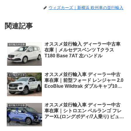
ウィズカーズ｜新横浜 欧州車の並行輸入
関連記事
オススメ並行輸入 ディーラー中古車
並行輸入中古車
在庫｜メルセデスベンツ Tクラス
T180 Base 7AT 左ハンドル
オススメ並行輸入車 ディーラー中古
並行輸入中古車
車在庫｜前型フォード レンジャー 2.0
EcoBlue Wildtrak ダブルキャブ10AT
右ハンドル
オススメ並行輸入車 ディーラー中古
並行輸入中古車
車在庫｜シトロエン ベルランゴ フレ
アーXL(ロングボディ/7人乗り) ピュア
テック110 6MT 右ハンドル