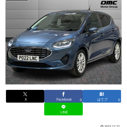
X
Facebook
はてブ
0
0
LINE
2023.12.22