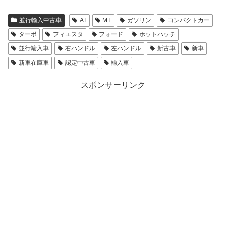
並行輸入中古車
AT
MT
ガソリン
コンパクトカー
ターボ
フィエスタ
フォード
ホットハッチ
並行輸入車
右ハンドル
左ハンドル
新古車
新車
新車在庫車
認定中古車
輸入車
スポンサーリンク