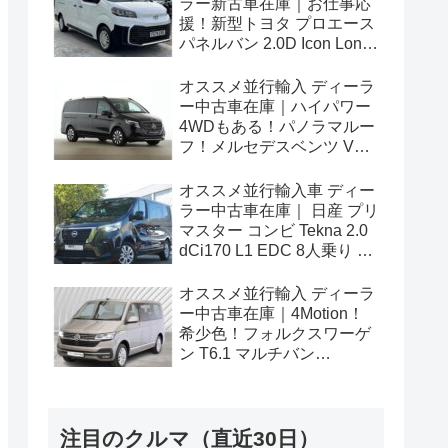
ラー新古車在庫｜お仕事応
援！新型トヨタ プロエース
パネルバン 2.0D Icon Long
3人乗り6MT 右ハンドル
オススメ並行輸入 ディーラ
ー中古車在庫｜ハイパワー
4WDもある！パノラマルー
フ！メルセデスベンツ Vク
ラス V300d アバンギャルド
ロング 4Matic 9G-Tronic 左
オススメ並行輸入車 ディー
ハンドル
ラー中古車在庫｜ 日産 プリ
マスター コンビ Tekna 2.0
dCi170 L1 EDC 8人乗り 左
ハンドル
オススメ並行輸入 ディーラ
ー中古車在庫｜4Motion！
希少色！フォルクスワーゲ
ン T6.1 マルチバン
Generation Six SWB 2.0TDI
204PS 7人乗り 7DSG 左ハ
ンドル
注目のクルマ（直近30日）