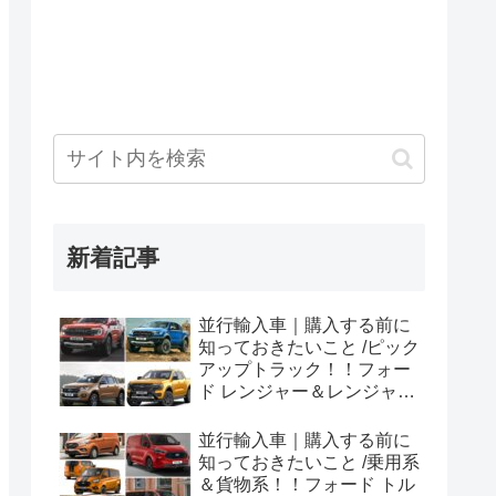
新着記事
並行輸入車｜購入する前に
知っておきたいこと /ピック
アップトラック！！フォー
ド レンジャー＆レンジャー
ラプター シリーズのまと
め！
並行輸入車｜購入する前に
知っておきたいこと /乗用系
＆貨物系！！フォード トル