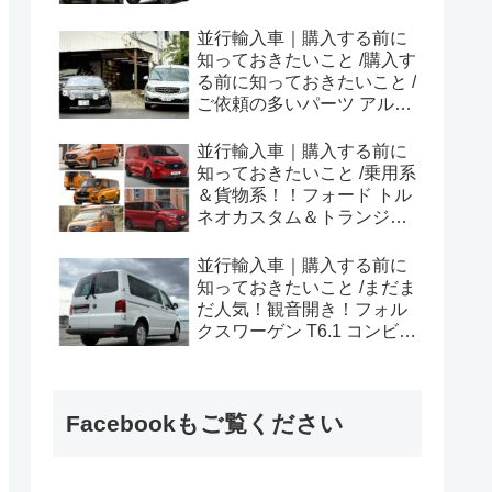
ラプター シリーズのまと
め！
並行輸入車｜購入する前に
知っておきたいこと /購入す
る前に知っておきたいこと /
ご依頼の多いパーツ アルピ
ーヌ A110欧州の純正部品
やカスタム・チューニング
並行輸入車｜購入する前に
パーツも何とかなる！②
知っておきたいこと /乗用系
＆貨物系！！フォード トル
ネオカスタム＆トランジッ
トカスタムシリーズのまと
め！
並行輸入車｜購入する前に
知っておきたいこと /まだま
だ人気！観音開き！フォル
クスワーゲン T6.1 コンビ横
浜へ向けて出港！！
Facebookもご覧ください