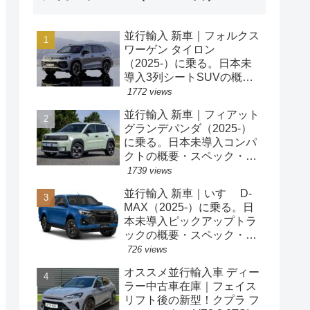
並行輸入 新車｜フォルクス
ワーゲン タイロン
（2025-）に乗る。日本未
導入3列シートSUVの概
要・スペック・価格の情
1772 views
報。
並行輸入 新車｜フィアット
グランデパンダ（2025-）
に乗る。日本未導入コンパ
クトの概要・スペック・価
格の情報。
1739 views
並行輸入 新車｜いすゞ D-
MAX（2025-）に乗る。日
本未導入ピックアップトラ
ックの概要・スペック・価
格の情報。
726 views
オススメ並行輸入車 ディー
ラー中古車在庫｜フェイス
リフト後の新型！クプラ フ