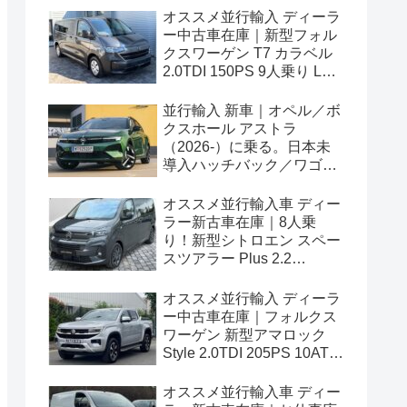
オススメ並行輸入 ディーラ
ー中古車在庫｜新型フォル
クスワーゲン T7 カラベル
2.0TDI 150PS 9人乗り LWB
8AT 左ハンドル
並行輸入 新車｜オペル／ボ
クスホール アストラ
（2026-）に乗る。日本未
導入ハッチバック／ワゴン
の概要・スペック・価格の
情報。
オススメ並行輸入車 ディー
ラー新古車在庫｜8人乗
り！新型シトロエン スペー
スツアラー Plus 2.2
BlueHDi 180 M 8AT 左ハン
ドル
オススメ並行輸入 ディーラ
ー中古車在庫｜フォルクス
ワーゲン 新型アマロック
Style 2.0TDI 205PS 10AT
右ハンドル
オススメ並行輸入車 ディー