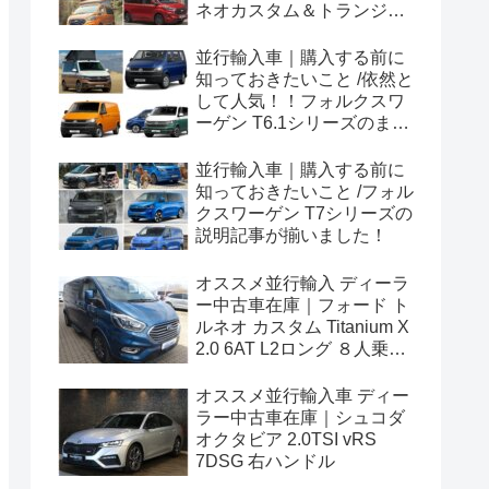
ネオカスタム＆トランジッ
トカスタムシリーズのまと
め！
並行輸入車｜購入する前に
知っておきたいこと /依然と
して人気！！フォルクスワ
ーゲン T6.1シリーズのまと
め！
並行輸入車｜購入する前に
知っておきたいこと /フォル
クスワーゲン T7シリーズの
説明記事が揃いました！
オススメ並行輸入 ディーラ
ー中古車在庫｜フォード ト
ルネオ カスタム Titanium X
2.0 6AT L2ロング ８人乗り
左ハンドル
オススメ並行輸入車 ディー
ラー中古車在庫｜シュコダ
オクタビア 2.0TSI vRS
7DSG 右ハンドル