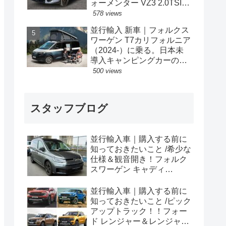
ォーメンター VZ3 2.0TSI
333PS 4Drive 7DSG 右ハン
578 views
ドル
並行輸入 新車｜フォルクス
ワーゲン T7カリフォルニア
（2024-）に乗る。日本未
導入キャンピングカーの概
要・スペック・価格の情
500 views
報。
スタッフブログ
並行輸入車｜購入する前に
知っておきたいこと /希少な
仕様＆観音開き！フォルク
スワーゲン キャディ
Edition 横浜に到着！！
並行輸入車｜購入する前に
知っておきたいこと /ピック
アップトラック！！フォー
ド レンジャー＆レンジャー