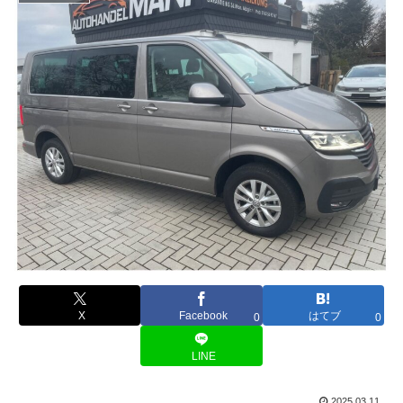
X
Facebook
はてブ
0
0
LINE
2025.03.11