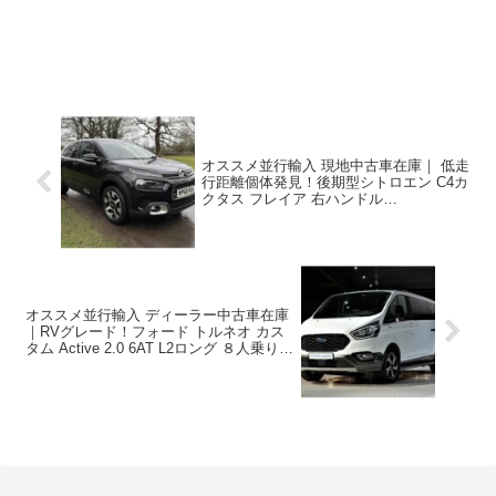
オススメ並行輸入 現地中古車在庫｜ 低走
行距離個体発見！後期型シトロエン C4カ
クタス フレイア 右ハンドル
1.2PureTech110 S&S EAT6 パノラマルー
フ ！
オススメ並行輸入 ディーラー中古車在庫
｜RVグレード！フォード トルネオ カス
タム Active 2.0 6AT L2ロング ８人乗り
左ハンドル