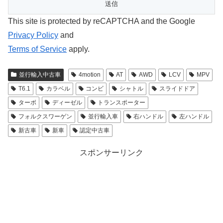
This site is protected by reCAPTCHA and the Google
Privacy Policy
and
Terms of Service
apply.
並行輸入中古車
4motion
AT
AWD
LCV
MPV
T6.1
カラベル
コンビ
シャトル
スライドドア
ターボ
ディーゼル
トランスポーター
フォルクスワーゲン
並行輸入車
右ハンドル
左ハンドル
新古車
新車
認定中古車
スポンサーリンク