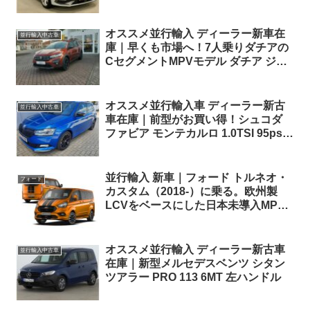
オススメ並行輸入 ディーラー新車在
並行輸入中古車
庫｜早くも市場へ！7人乗りダチアの
CセグメントMPVモデル ダチア ジョ
ガー エクストリームプラス TCe110
6MT 左ハンドル
オススメ並行輸入車 ディーラー新古
並行輸入中古車
車在庫｜前型がお買い得！シュコダ
ファビア モンテカルロ 1.0TSI 95ps
DSG 左ハンドル
並行輸入 新車｜フォード トルネオ・
フォード
カスタム（2018-）に乗る。欧州製
LCVをベースにした日本未導入MPV
の概要・スペック・価格の情報。
オススメ並行輸入 ディーラー新古車
並行輸入中古車
在庫｜新型メルセデスベンツ シタン
ツアラー PRO 113 6MT 左ハンドル