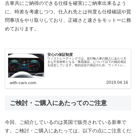
古車共にご納得のできる仕様を確実にご納車出来るよう
に、時差を考慮しつつ、仕入れ先とは何度も仕様確認や質
問事項をやり取りしており、正確さと速さをモットーに務
めております。
安心の保証制度
ウィズトレーディングでは、並行輸入車の購入にあたり大
きな不安材料となる「車両保証」について以下の独自保証
を設定しています。独自設定の保証のため、ウィズトレー
ディングへのお電話一本で速やかに作業に取り掛かること
が可能です。並行輸入車の保証並行...
2019.04.16
with-cars.com
ご検討・ご購入にあたってのご注意
今回、ご紹介しているのは英国で販売されている新車で
す。ご検討・ご購入にあたっては、以下の点にご注意くだ