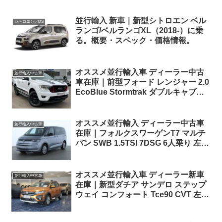
並行輸入 新車｜新型シトロエン ベル
シトロエン／DS
ランゴ/ベルランゴXL（2018-）に乗
る。概要・スペック・価格情報。
オススメ並行輸入車 ディーラー中古
並行輸入中古車
車在庫｜前型フォード レンジャー 2.0
EcoBlue Stormtrak ダブルキャブ
10AT 右ハンドル
オススメ並行輸入 ディーラー中古車
並行輸入中古車
在庫｜フォルクスワーゲンT7 マルチ
バン SWB 1.5TSI 7DSG 6人乗り 左ハ
ンドル
オススメ並行輸入車 ディーラー新車
並行輸入中古車
在庫｜新型ダチア サンデロ ステップ
ウェイ コンフォート Tce90 CVT 左ハ
ンドル