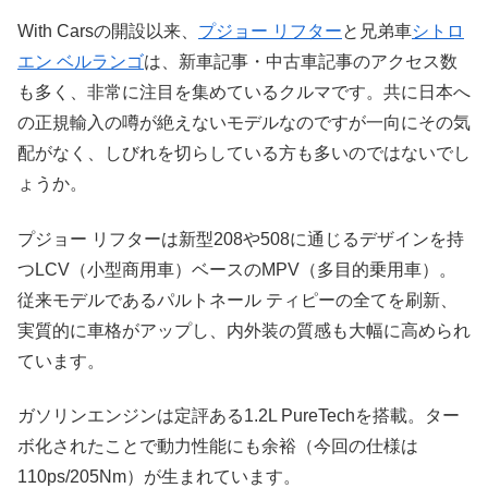
With Carsの開設以来、
プジョー リフター
と兄弟車
シトロ
エン ベルランゴ
は、新車記事・中古車記事のアクセス数
も多く、非常に注目を集めているクルマです。共に日本へ
の正規輸入の噂が絶えないモデルなのですが一向にその気
配がなく、しびれを切らしている方も多いのではないでし
ょうか。
プジョー リフターは新型208や508に通じるデザインを持
つLCV（小型商用車）ベースのMPV（多目的乗用車）。
従来モデルであるパルトネール ティピーの全てを刷新、
実質的に車格がアップし、内外装の質感も大幅に高められ
ています。
ガソリンエンジンは定評ある1.2L PureTechを搭載。ター
ボ化されたことで動力性能にも余裕（今回の仕様は
110ps/205Nm）が生まれています。