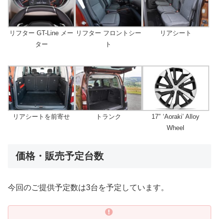
リフター GT-Line メー
リフター フロントシー
リアシート
ター
ト
リアシートを前寄せ
トランク
17″ ‘Aoraki’ Alloy
Wheel
価格・販売予定台数
今回のご提供予定数は3台を予定しています。