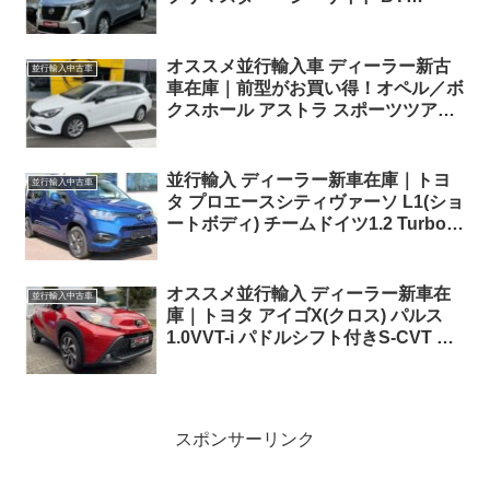
DETHLEFFS dCi170 6EDC 左ハンド
ル
オススメ並行輸入車 ディーラー新古
並行輸入中古車
車在庫｜前型がお買い得！オペル／ボ
クスホール アストラ スポーツツアラ
ー エレガンス1.4 左ハンドル
並行輸入 ディーラー新車在庫｜トヨ
並行輸入中古車
タ プロエースシティヴァーソ L1(ショ
ートボディ) チームドイツ1.2 Turbo
6MT 左ハンドル
オススメ並行輸入 ディーラー新車在
並行輸入中古車
庫｜トヨタ アイゴX(クロス) パルス
1.0VVT-i パドルシフト付きS-CVT 左
ハンドル
スポンサーリンク