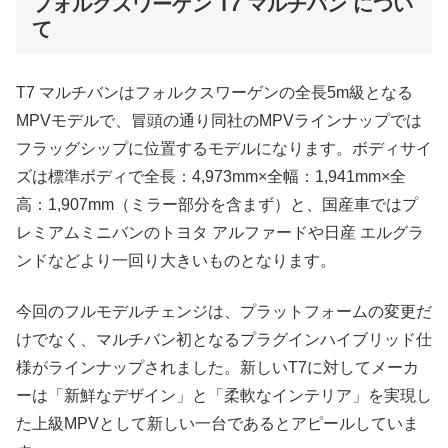
フォルクスワーゲン T7 マルチバン につい
て
T7 マルチバンはフォルクスワーゲンの全長5m級となる
MPVモデルで、冒頭の通り同社のMPVラインナップでは
フラッグシップに位置するモデルになります。ボディサイ
ズは標準ボディで全長：4,973mm×全幅：1,941mm×全
高：1,907mm（ミラー部分を含まず）と、国産車ではプ
レミアムミニバンのトヨタ アルファードや日産 エルグラ
ンドなどより一回り大きいものとなります。
今回のフルモデルチェンジは、プラットフォームの変更だ
けでなく、マルチバン初となるプラグインハイブリッド仕
様がラインナップされました。新しいT7に対してメーカ
ーは「新鮮なデザイン」と「柔軟なインテリア」を実現し
た上級MPVとして新しい一台であるとアピールしていま