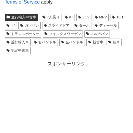
Terms of Service
apply.
並行輸入中古車
7人乗り
AT
LCV
MPV
T6.1
T7
ガソリン
スライドドア
ターボ
ディーゼル
トランスポーター
フォルクスワーゲン
マルチバン
並行輸入車
右ハンドル
左ハンドル
新古車
新車
認定中古車
スポンサーリンク