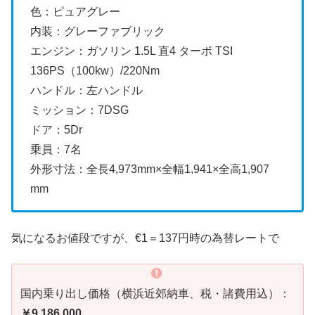
色：ピュアグレー
内装：グレーファブリック
エンジン：ガソリン 1.5L 直4 ターボ TSI
136PS（100kw）/220Nm
ハンドル：左ハンドル
ミッション：7DSG
ドア：5Dr
乗員：7名
外形寸法：全長4,973mm×全幅1,941×全高1,907
mm
気になるお値段ですが、€1＝137円時の為替レートで
国内乗り出し価格（横浜近郊納車、税・諸費用込）：
￥9,186,000