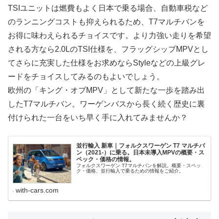
TSIユニットは燃費もよく日本で乗る場合、自動車税など
のランニングコストも抑えられるため、T7マルチバンを
お得に味わえられるチョイスです。より力強い走りを希望
される方なら2.0LのTSI仕様を、フラッグシップMPVとし
てさらに充実した仕様をお求めならStyleなどの上級グレ
ードをチョイスしてみるのもよいでしょう。
欧州の「キング・オブMPV」として新たな一歩を踏み出
したT7マルチバン。ワーゲンバスから長く続く歴史に裏
付けられた一台をいち早く手に入れてみませんか？
並行輸入 新車｜フォルクスワーゲン T7 マルチバ
ン（2021-）に乗る。日本未導入MPVの概要・ス
ペック・価格の情報。
フォルクスワーゲン T7マルチバンを解説。概要・スペッ
ク・価格、並行輸入で乗るための情報をご紹介。
with-cars.com