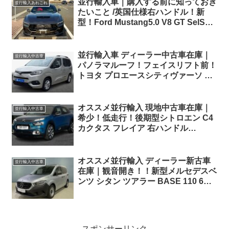
並行輸入車｜購入する前に知っておき
並行輸入あれこれ
たいこと /英国仕様右ハンドル！新
型！Ford Mustang5.0 V8 GT SelShift
10 Speed Automaticを広島県のNさ
まへご納車させていただきました！
並行輸入車 ディーラー中古車在庫｜
並行輸入中古車
パノラマルーフ！フェイスリフト前！
トヨタ プロエースシティヴァーソ L1
チームドイツ 1.2 Turbo EAT8 左ハン
ドル
オススメ並行輸入 現地中古車在庫｜
並行輸入中古車
希少！低走行！後期型シトロエン C4
カクタス フレイア 右ハンドル
1.2PureTech110 S&S EAT6 パノラマ
ルーフ ！
オススメ並行輸入 ディーラー新古車
並行輸入中古車
在庫｜観音開き！！新型メルセデスベ
ンツ シタン ツアラー BASE 110 6MT
左ハンドル MBUX仕様
スポンサーリンク