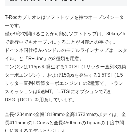
T-Rocカブリオレはソフトトップを持つオープン4シータ
ーです。
僅か9秒で開けることが可能なソフトトップは、30km／h
で走行中でもオープンにすることが可能との事です。
ドイツ本国仕様左ハンドルのモデルラインナップは「スタ
イル」と「R−Line」の2種類を用意。
エンジンは115psを発生する1.0TSI（1リッター直列3気筒
ターボエンジン）、および150psを発生する1.5TSI（1.5
リッター直列4気筒ターボエンジン）の2種類で、トラン
スミッションは6速MT。1.5TSIにオプションで7速
DSG（DCT）を用意しています。
全長4234mm×全幅1819mm×全高1573mmのボディは、全
長4115mmのT-Crossと全長4500mmのTiguanの丁度中間
に位置するモデルとなります。