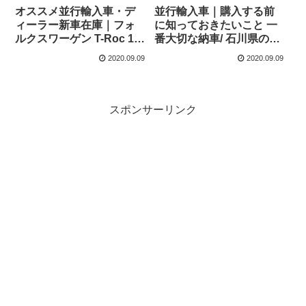
オススメ並行輸入車・デ
並行輸入車｜購入する前
ィーラー新車在庫｜フォ
に知っておきたいこと 一
ルクスワーゲン T-Roc 1.5
番大切な納車/ 石川県のT
TSI Design カブリオレ
様へ シトロエン C4カクタ
2020.09.09
2020.09.09
6MT 右ハンドル
ス フレイア PureTech110
S&S EAT6をご納車！
スポンサーリンク