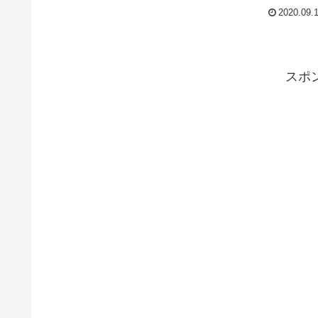
ルチェンジが発表され、2020年にデリバリー開始がされ
2020.09.
います。そこで、前型のホットモデルがお買い得になっ
いるのです。245ps化されたエンジン、各種電制装備がア
ップデートされた高性能ワゴンの認定中古車をご紹介し
す。
スポ