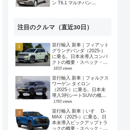
ン T6.1 マルチバン
Generation Six SWB 2.0TDI
204PS 7人乗り 7DSG 左ハ
ンドル
注目のクルマ（直近30日）
並行輸入 新車｜フィアット
グランデパンダ（2025-）
に乗る。日本未導入コンパ
クトの概要・スペック・価
格の情報。
1833 views
並行輸入 新車｜フォルクス
ワーゲン タイロン
（2025-）に乗る。日本未
導入3列シートSUVの概
要・スペック・価格の情
1783 views
報。
並行輸入 新車｜いすゞ D-
MAX（2025-）に乗る。日
本未導入ピックアップトラ
ックの概要・スペック・価