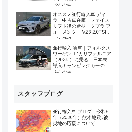
格の情報。
722 views
オススメ並行輸入車 ディー
ラー中古車在庫｜フェイス
リフト後の新型！クプラ フ
ォーメンター VZ3 2.0TSI
333PS 4Drive 7DSG 右ハン
579 views
ドル
並行輸入 新車｜フォルクス
ワーゲン T7カリフォルニア
（2024-）に乗る。日本未
導入キャンピングカーの概
要・スペック・価格の情
492 views
報。
スタッフブログ
並行輸入車 ブログ｜令和8
年（2026年）熊本地震 /被
災地の応援について