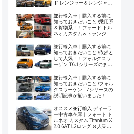
ド レンジャー＆レンジャー
ラプター シリーズのまと
め！
並行輸入車｜購入する前に
知っておきたいこと /乗用系
＆貨物系！！フォード トル
ネオカスタム＆トランジッ
トカスタムシリーズのまと
め！
並行輸入車｜購入する前に
知っておきたいこと /依然と
して人気！！フォルクスワ
ーゲン T6.1シリーズのまと
め！
並行輸入車｜購入する前に
知っておきたいこと /フォル
クスワーゲン T7シリーズの
説明記事が揃いました！
オススメ並行輸入 ディーラ
ー中古車在庫｜フォード ト
ルネオ カスタム Titanium X
2.0 6AT L2ロング ８人乗り
左ハンドル