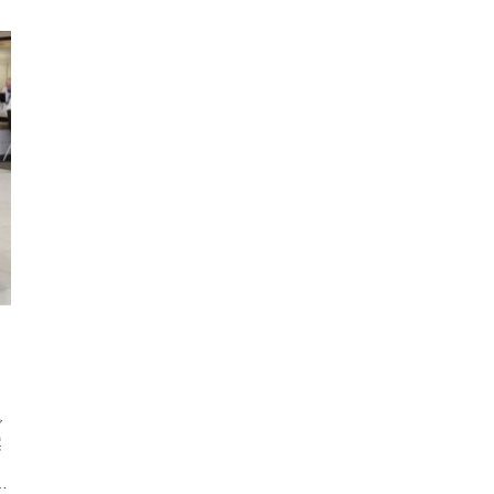
ご
案
デ