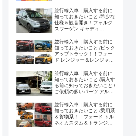
並行輸入車｜購入する前に
知っておきたいこと /希少な
仕様＆観音開き！フォルク
スワーゲン キャディ
Edition 横浜に到着！！
並行輸入車｜購入する前に
知っておきたいこと /ピック
アップトラック！！フォー
ド レンジャー＆レンジャー
ラプター シリーズのまと
め！
並行輸入車｜購入する前に
知っておきたいこと /購入す
る前に知っておきたいこと /
ご依頼の多いパーツ アルピ
ーヌ A110欧州の純正部品
やカスタム・チューニング
並行輸入車｜購入する前に
パーツも何とかなる！②
知っておきたいこと /乗用系
＆貨物系！！フォード トル
ネオカスタム＆トランジッ
トカスタムシリーズのまと
め！