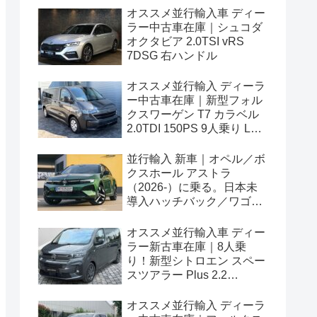
オススメ並行輸入車 ディー
ラー中古車在庫｜シュコダ
オクタビア 2.0TSI vRS
7DSG 右ハンドル
オススメ並行輸入 ディーラ
ー中古車在庫｜新型フォル
クスワーゲン T7 カラベル
2.0TDI 150PS 9人乗り LWB
8AT 左ハンドル
並行輸入 新車｜オペル／ボ
クスホール アストラ
（2026-）に乗る。日本未
導入ハッチバック／ワゴン
の概要・スペック・価格の
情報。
オススメ並行輸入車 ディー
ラー新古車在庫｜8人乗
り！新型シトロエン スペー
スツアラー Plus 2.2
BlueHDi 180 M 8AT 左ハン
ドル
オススメ並行輸入 ディーラ