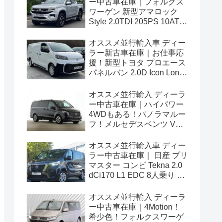
ー中古車在庫｜フォルクス
ワーゲン 新型アマロック
Style 2.0TDI 205PS 10AT
右ハンドル
オススメ並行輸入車 ディー
ラー新古車在庫｜お仕事応
援！新型トヨタ プロエース
パネルバン 2.0D Icon Long
3人乗り6MT 右ハンドル
オススメ並行輸入 ディーラ
ー中古車在庫｜ハイパワー
4WDもある！パノラマルー
フ！メルセデスベンツ Vク
ラス V300d アバンギャルド
ロング 4Matic 9G-Tronic 左
オススメ並行輸入車 ディー
ハンドル
ラー中古車在庫｜ 日産 プリ
マスター コンビ Tekna 2.0
dCi170 L1 EDC 8人乗り 左
ハンドル
オススメ並行輸入 ディーラ
ー中古車在庫｜4Motion！
希少色！フォルクスワーゲ