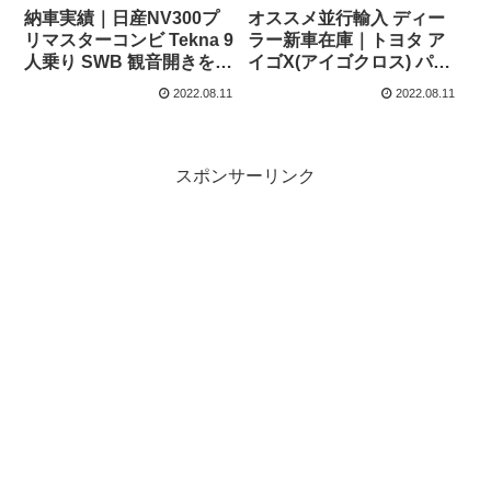
納車実績｜日産NV300プ
オススメ並行輸入 ディー
リマスターコンビ Tekna 9
ラー新車在庫｜トヨタ ア
人乗り SWB 観音開きを愛
イゴX(アイゴクロス) パル
知県のIさまへご納車！
ス 1.0VVT-i パドルシフト
2022.08.11
2022.08.11
付きS-CVT 左ハンドル
スポンサーリンク