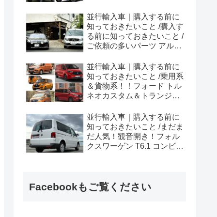
ラプター シリーズのまと
め！
並行輸入車｜購入する前に
知っておきたいこと /購入す
る前に知っておきたいこと /
ご依頼の多いパーツ アルピ
ーヌ A110欧州の純正部品
やカスタム・チューニング
並行輸入車｜購入する前に
パーツも何とかなる！②
知っておきたいこと /乗用系
＆貨物系！！フォード トル
ネオカスタム＆トランジッ
トカスタムシリーズのまと
め！
並行輸入車｜購入する前に
知っておきたいこと /まだま
だ人気！観音開き！フォル
クスワーゲン T6.1 コンビ横
浜へ向けて出港！！
Facebookもご覧ください