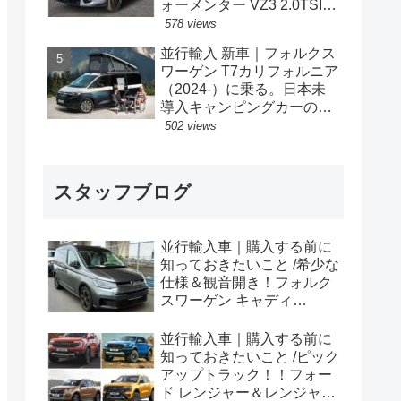
ォーメンター VZ3 2.0TSI
333PS 4Drive 7DSG 右ハン
578 views
ドル
並行輸入 新車｜フォルクス
ワーゲン T7カリフォルニア
（2024-）に乗る。日本未
導入キャンピングカーの概
要・スペック・価格の情
502 views
報。
スタッフブログ
並行輸入車｜購入する前に
知っておきたいこと /希少な
仕様＆観音開き！フォルク
スワーゲン キャディ
Edition 横浜に到着！！
並行輸入車｜購入する前に
知っておきたいこと /ピック
アップトラック！！フォー
ド レンジャー＆レンジャー