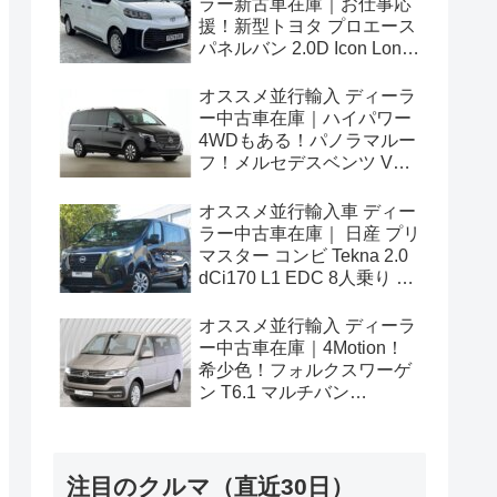
ラー新古車在庫｜お仕事応
援！新型トヨタ プロエース
パネルバン 2.0D Icon Long
3人乗り6MT 右ハンドル
オススメ並行輸入 ディーラ
ー中古車在庫｜ハイパワー
4WDもある！パノラマルー
フ！メルセデスベンツ Vク
ラス V300d アバンギャルド
ロング 4Matic 9G-Tronic 左
オススメ並行輸入車 ディー
ハンドル
ラー中古車在庫｜ 日産 プリ
マスター コンビ Tekna 2.0
dCi170 L1 EDC 8人乗り 左
ハンドル
オススメ並行輸入 ディーラ
ー中古車在庫｜4Motion！
希少色！フォルクスワーゲ
ン T6.1 マルチバン
Generation Six SWB 2.0TDI
204PS 7人乗り 7DSG 左ハ
ンドル
注目のクルマ（直近30日）