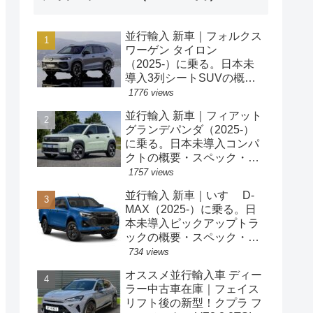
並行輸入 新車｜フォルクス
ワーゲン タイロン
（2025-）に乗る。日本未
導入3列シートSUVの概
要・スペック・価格の情
1776 views
報。
並行輸入 新車｜フィアット
グランデパンダ（2025-）
に乗る。日本未導入コンパ
クトの概要・スペック・価
格の情報。
1757 views
並行輸入 新車｜いすゞ D-
MAX（2025-）に乗る。日
本未導入ピックアップトラ
ックの概要・スペック・価
格の情報。
734 views
オススメ並行輸入車 ディー
ラー中古車在庫｜フェイス
リフト後の新型！クプラ フ