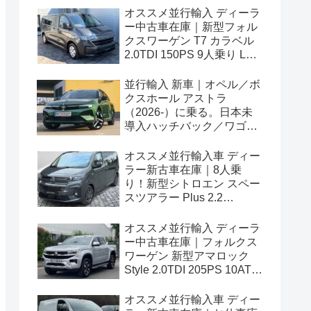
オススメ並行輸入 ディーラ
ー中古車在庫｜新型フォル
クスワーゲン T7 カラベル
2.0TDI 150PS 9人乗り LWB
8AT 左ハンドル
並行輸入 新車｜オペル／ボ
クスホール アストラ
（2026-）に乗る。日本未
導入ハッチバック／ワゴン
の概要・スペック・価格の
情報。
オススメ並行輸入車 ディー
ラー新古車在庫｜8人乗
り！新型シトロエン スペー
スツアラー Plus 2.2
BlueHDi 180 M 8AT 左ハン
ドル
オススメ並行輸入 ディーラ
ー中古車在庫｜フォルクス
ワーゲン 新型アマロック
Style 2.0TDI 205PS 10AT
右ハンドル
オススメ並行輸入車 ディー