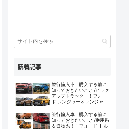
新着記事
並行輸入車｜購入する前に
知っておきたいこと /ピック
アップトラック！！フォー
ド レンジャー＆レンジャー
ラプター シリーズのまと
め！
並行輸入車｜購入する前に
知っておきたいこと /乗用系
＆貨物系！！フォード トル