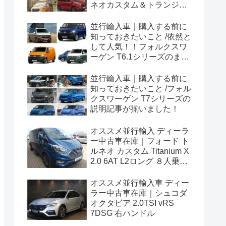
ネオカスタム＆トランジッ
トカスタムシリーズのまと
め！
並行輸入車｜購入する前に
知っておきたいこと /依然と
して人気！！フォルクスワ
ーゲン T6.1シリーズのまと
め！
並行輸入車｜購入する前に
知っておきたいこと /フォル
クスワーゲン T7シリーズの
説明記事が揃いました！
オススメ並行輸入 ディーラ
ー中古車在庫｜フォード ト
ルネオ カスタム Titanium X
2.0 6AT L2ロング ８人乗り
左ハンドル
オススメ並行輸入車 ディー
ラー中古車在庫｜シュコダ
オクタビア 2.0TSI vRS
7DSG 右ハンドル