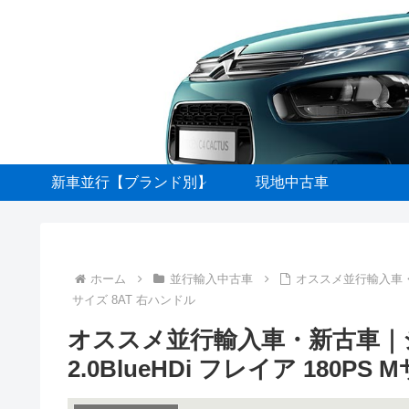
新車並行【ブランド別】
現地中古車
ホーム
並行輸入中古車
オススメ並行輸入車・新
サイズ 8AT 右ハンドル
オススメ並行輸入車・新古車｜
2.0BlueHDi フレイア 180PS