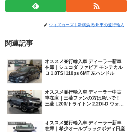
ウィズカーズ｜新横浜 欧州車の並行輸入
関連記事
オススメ並行輸入車 ディーラー新車
並行輸入中古車
在庫｜シュコダ ファビア モンテカル
ロ 1.0TSI 110ps 6MT 左ハンドル
オススメ並行輸入車 ディーラー中古
並行輸入中古車
車在庫｜三菱ファンの方は急いで！
三菱 L200/トライトン 2.2DI-D ウォリ
アー ダブルキャブ 6AT 4WD 右ハン
ドル
オススメ並行輸入車 ディーラー新車
並行輸入中古車
在庫｜希少オールブラックボディ日産