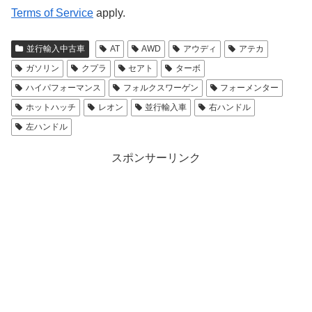
Terms of Service
apply.
並行輸入中古車
AT
AWD
アウディ
アテカ
ガソリン
クプラ
セアト
ターボ
ハイパフォーマンス
フォルクスワーゲン
フォーメンター
ホットハッチ
レオン
並行輸入車
右ハンドル
左ハンドル
スポンサーリンク