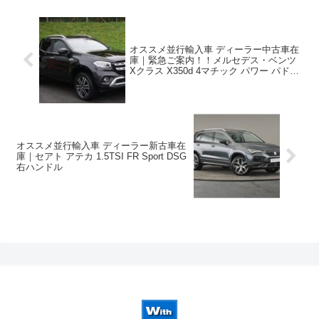
オススメ並行輸入車 ディーラー中古車在
庫｜緊急ご案内！！メルセデス・ベンツ
Xクラス X350d 4マチック パワー パドル
シフト付き7G-TRONIC PLUS 右ハンドル
オススメ並行輸入車 ディーラー新古車在
庫｜セアト アテカ 1.5TSI FR Sport DSG
右ハンドル