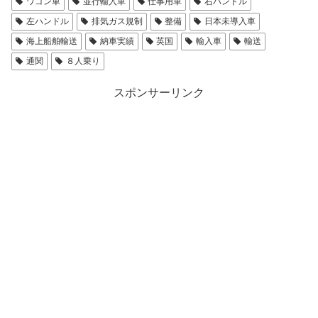
ワゴン車
並行輸入車
仕事用車
右ハンドル
左ハンドル
排気ガス規制
整備
日本未導入車
海上船舶輸送
納車実績
英国
輸入車
輸送
通関
８人乗り
スポンサーリンク