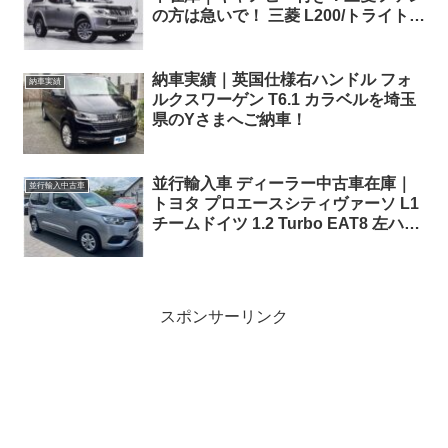
の方は急いで！ 三菱 L200/トライトン
2.4DI-D バーバリアン ダブルキャブ
6AT 4WD 右ハンドル
納車実績｜英国仕様右ハンドル フォ
納車実績
ルクスワーゲン T6.1 カラベルを埼玉
県のYさまへご納車！
並行輸入車 ディーラー中古車在庫｜
並行輸入中古車
トヨタ プロエースシティヴァーソ L1
チームドイツ 1.2 Turbo EAT8 左ハン
ドル
スポンサーリンク