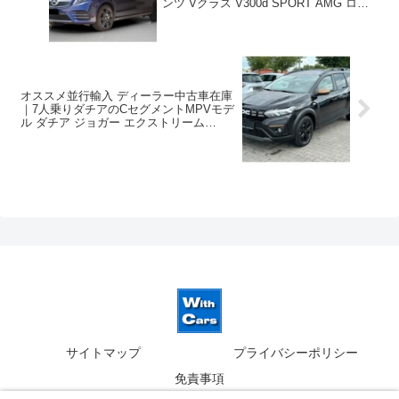
ンツ Vクラス V300d SPORT AMG ロン
グ 4Matic 9G-Tronic 左ハンドル
オススメ並行輸入 ディーラー中古車在庫
｜7人乗りダチアのCセグメントMPVモデ
ル ダチア ジョガー エクストリーム
TCe110 6MT 左ハンドル
サイトマップ
プライバシーポリシー
免責事項