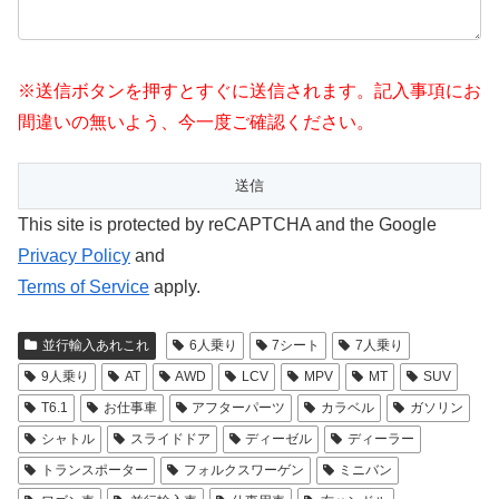
※送信ボタンを押すとすぐに送信されます。記入事項にお
間違いの無いよう、今一度ご確認ください。
This site is protected by reCAPTCHA and the Google
Privacy Policy
and
Terms of Service
apply.
並行輸入あれこれ
6人乗り
7シート
7人乗り
9人乗り
AT
AWD
LCV
MPV
MT
SUV
T6.1
お仕事車
アフターパーツ
カラベル
ガソリン
シャトル
スライドドア
ディーゼル
ディーラー
トランスポーター
フォルクスワーゲン
ミニバン