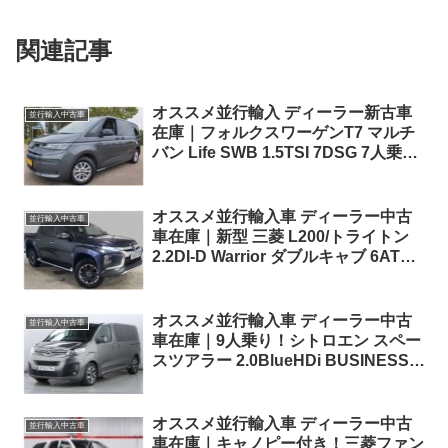
関連記事
オススメ並行輸入 ディーラー新古車
並行輸入中古車
在庫｜フォルクスワーゲンT7 マルチ
バン Life SWB 1.5TSI 7DSG 7人乗り
左ハンドル
オススメ並行輸入車 ディーラー中古
並行輸入中古車
車在庫｜新型 三菱 L200/トライトン
2.2DI-D Warrior ダブルキャブ 6AT
4WD 右ハンドル
オススメ並行輸入車 ディーラー中古
並行輸入中古車
車在庫｜9人乗り！シトロエン スペー
スツアラー 2.0BlueHDi BUSINESS
M150PS 6MT 右ハンドル
オススメ並行輸入車 ディーラー中古
並行輸入中古車
車在庫｜キャノピー付き！三菱ファン