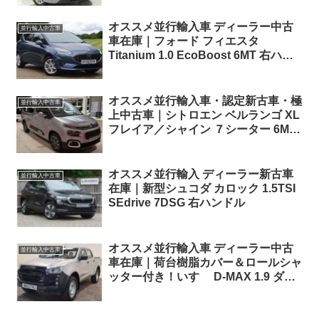
オススメ並行輸入車 ディーラー中古
並行輸入中古車
車在庫｜フォード フィエスタ
Titanium 1.0 EcoBoost 6MT 右ハン
ドル
オススメ並行輸入車・認定新古車・極
並行輸入中古車
上中古車｜シトロエン ベルランゴ XL
フレイア／シャイン ７シーター 6MT
右ハンドル／左ハンドル
オススメ並行輸入 ディーラー新古車
並行輸入中古車
在庫｜新型シュコダ カロック 1.5TSI
SEdrive 7DSG 右ハンドル
オススメ並行輸入車 ディーラー中古
並行輸入中古車
車在庫｜荷台樹脂カバー＆ロールシャ
ッター付き！いすゞ D-MAX 1.9 ダブ
ルキャブ Utility DIFF LOCK付 4WD
6MT 右ハンドル