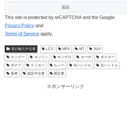
This site is protected by reCAPTCHA and the Google
Privacy Policy
and
Terms of Service
apply.
並行輸入中古車
LCV
MPV
MT
SUV
カングー
ガソリン
サンデロ
ターボ
ダスター
ダチア
ドッカー
ルノー
右ハンドル
左ハンドル
新車
認定中古車
限定車
スポンサーリンク