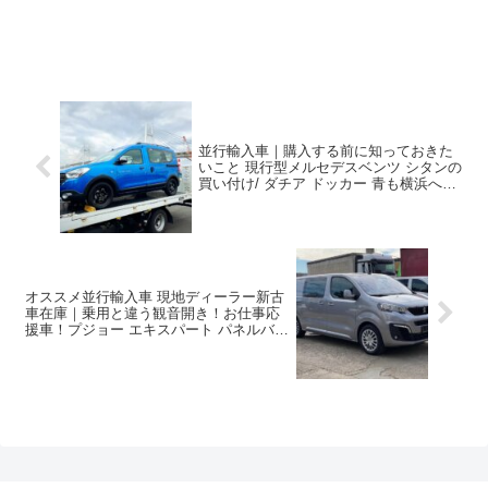
並行輸入車｜購入する前に知っておきた
いこと 現行型メルセデスベンツ シタンの
買い付け/ ダチア ドッカー 青も横浜へ到
着！
オススメ並行輸入車 現地ディーラー新古
車在庫｜乗用と違う観音開き！お仕事応
援車！プジョー エキスパート パネルバン
Asphalt スタンダード 2.0 BlueHDi180
EAT8 ３人乗り 左ハンドル